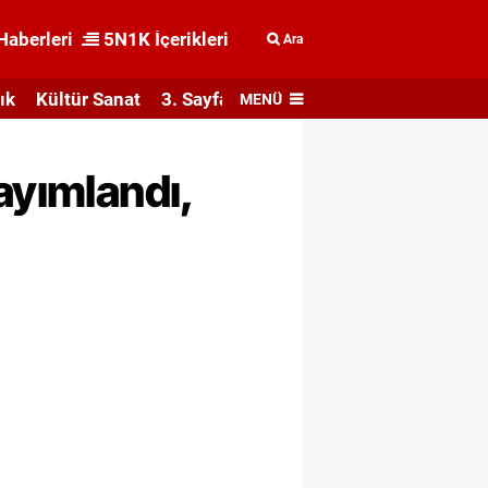
Haberleri
5N1K İçerikleri
Ara
ık
Kültür Sanat
3. Sayfa
MENÜ
ayımlandı,