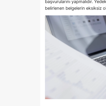
başvurularını yapmalıdır. Yedek
belirlenen belgelerin eksiksiz 
Y
Z
A
B
K
K
B
Ş
B
A
I