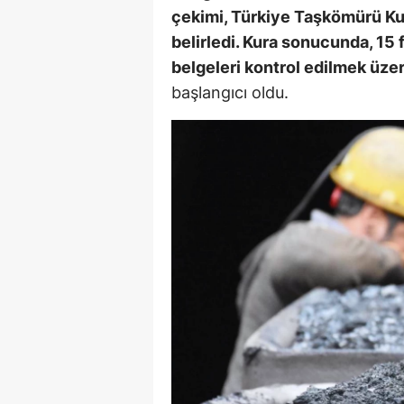
çekimi, Türkiye Taşkömürü Kur
M
belirledi. Kura sonucunda, 15 f
İ
belgeleri kontrol edilmek üzer
başlangıcı oldu.
İ
K
K
K
Kı
K
K
K
K