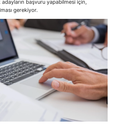
 adayların başvuru yapabilmesi için,
olması gerekiyor.
ozgat
onguldak
ksaray
ayburt
araman
ırıkkale
atman
ırnak
artın
rdahan
ğdır