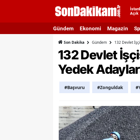
İstan
Açık
A
Gündem
Ekonomi
Magazin
Sp
A
Gündem
132 Devlet İşç
Son Dakika
A
132 Devlet İşç
A
Yedek Adayla
A
A
#Başvuru
#Zonguldak
#
A
A
A
B