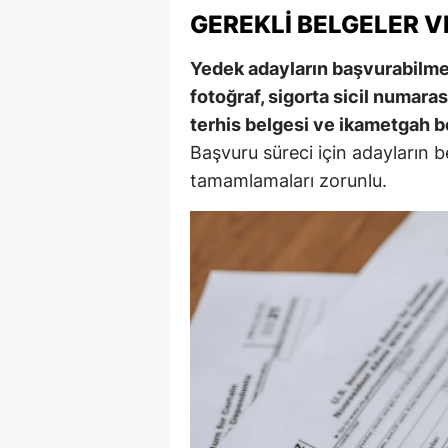
GEREKLI BELGELER 
Y
Yedek adayların başvurabilmesi
K
fotoğraf, sigorta sicil numaras
Ki
terhis belgesi ve ikametgah be
Başvuru süreci için adayların be
O
tamamlamaları zorunlu.
D