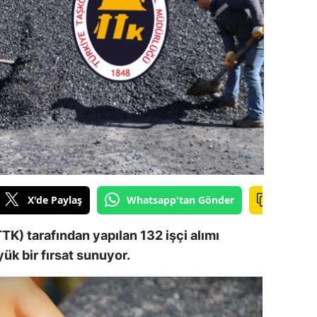
ilecik
ingöl
tlis
olu
urdur
ursa
anakkale
X'de Paylaş
Whatsapp'tan Gönder
ankırı
) tarafından yapılan 132 işçi alımı
orum
yük bir fırsat sunuyor.
enizli
iyarbakır