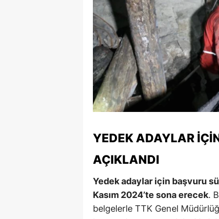
S
Si
S
S
T
T
YEDEK ADAYLAR İÇI
T
T
AÇIKLANDI
Ş
Yedek adaylar için başvuru s
Kasım 2024’te sona erecek
. 
U
belgelerle TTK Genel Müdürlüğü
V