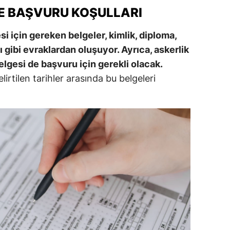
VE BAŞVURU KOŞULLARI
alova
 için gereken belgeler, kimlik, diploma,
arabük
ı gibi evraklardan oluşuyor. Ayrıca, askerlik
lis
lgesi de başvuru için gerekli olacak.
lirtilen tarihler arasında bu belgeleri
smaniye
üzce