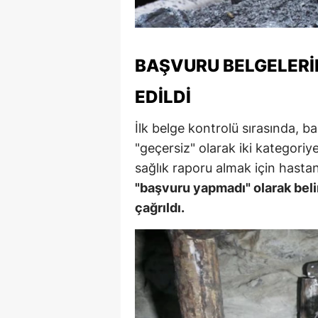
M
M
BAŞVURU BELGELERIN
K
EDILDI
M
İlk belge kontrolü sırasında, b
M
"geçersiz" olarak iki kategoriye 
M
sağlık raporu almak için hasta
"başvuru yapmadı" olarak beli
N
çağrıldı.
N
O
R
S