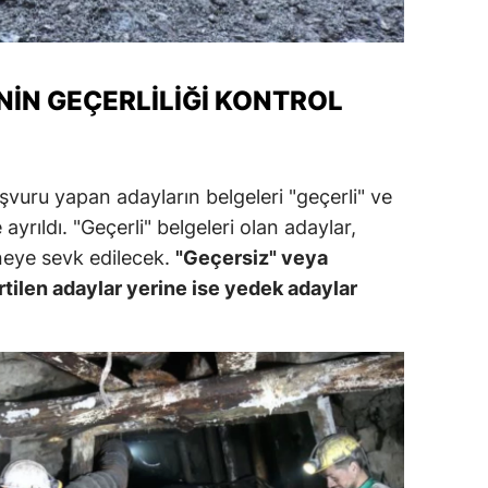
alatya
anisa
IN GEÇERLILIĞI KONTROL
ahramanmaraş
ardin
aşvuru yapan adayların belgeleri "geçerli" ve
uğla
ayrıldı. "Geçerli" belgeleri olan adaylar,
uş
neye sevk edilecek.
"Geçersiz" veya
rtilen adaylar yerine ise yedek adaylar
evşehir
iğde
rdu
ize
akarya