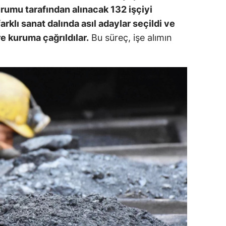
umu tarafından alınacak 132 işçiyi
ersin
arklı sanat dalında asıl adaylar seçildi ve
stanbul
e kuruma çağrıldılar.
Bu süreç, işe alımın
zmir
ars
astamonu
ayseri
rklareli
ırşehir
ocaeli
onya
ütahya