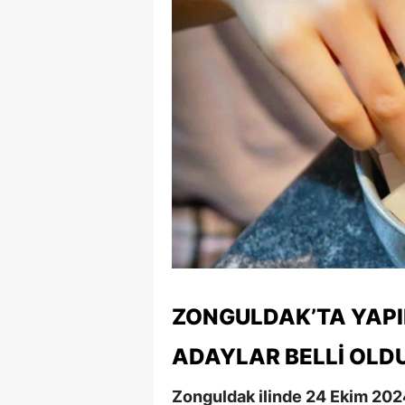
E
E
E
E
E
G
G
G
ZONGULDAK’TA YAPI
H
ADAYLAR BELLI OLD
H
I
Zonguldak ilinde 24 Ekim 202