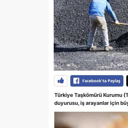
B
B
Bi
B
B
B
Ç
Facebook'ta Paylaş
Ç
Türkiye Taşkömürü Kurumu (TTK
Ç
duyurusu, iş arayanlar için bü
D
D