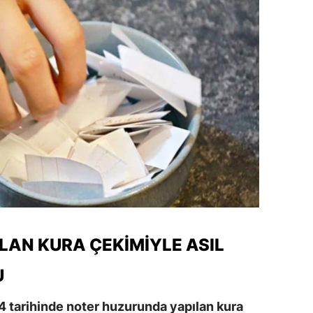
dirne
lazığ
rzincan
rzurum
skişehir
aziantep
iresun
ümüşhane
LAN KURA ÇEKIMIYLE ASIL
akkari
U
atay
sparta
4 tarihinde noter huzurunda yapılan kura