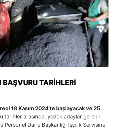
amsun
irt
inop
ivas
ekirdağ
okat
N BAŞVURU TARIHLERI
rabzon
unceli
anlıurfa
üreci 18 Kasım 2024’te başlayacak ve 25
Bu tarihler arasında, yedek adaylar gerekli
şak
 Personel Daire Başkanlığı İşçilik Servisine
an