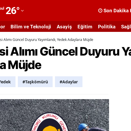
26
°
bul
Son Dakika 
dana
or
Bilim ve Teknoloji
Asayiş
Eğitim
Politika
Sağl
dıyaman
isi Alımı Güncel Duyuru Yayımlandı, Yedek Adaylara Müjde
fyonkarahisar
isi Alımı Güncel Duyuru Y
ğrı
ra Müjde
masya
nkara
Yedek
#Taşkömürü
#Adaylar
ntalya
rtvin
ydın
alıkesir