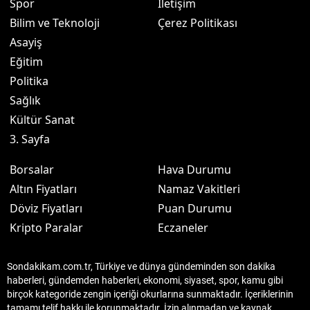
Spor
İletişim
Bilim ve Teknoloji
Çerez Politikası
Asayiş
Eğitim
Politika
Sağlık
Kültür Sanat
3. Sayfa
Borsalar
Hava Durumu
Altın Fiyatları
Namaz Vakitleri
Döviz Fiyatları
Puan Durumu
Kripto Paralar
Eczaneler
Sondakikam.com.tr, Türkiye ve dünya gündeminden son dakika
haberleri, gündemden haberleri, ekonomi, siyaset, spor, kamu gibi
birçok kategoride zengin içeriği okurlarına sunmaktadır. İçeriklerinin
tamamı telif hakkı ile korunmaktadır. İzin alınmadan ve kaynak