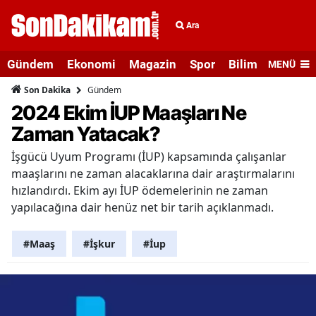
Ara
Gündem
Ekonomi
Magazin
Spor
Bilim ve Teknolo
MENÜ
Gündem
Son Dakika
2024 Ekim İUP Maaşları Ne
Zaman Yatacak?
İşgücü Uyum Programı (İUP) kapsamında çalışanlar
maaşlarını ne zaman alacaklarına dair araştırmalarını
hızlandırdı. Ekim ayı İUP ödemelerinin ne zaman
yapılacağına dair henüz net bir tarih açıklanmadı.
#Maaş
#İşkur
#İup