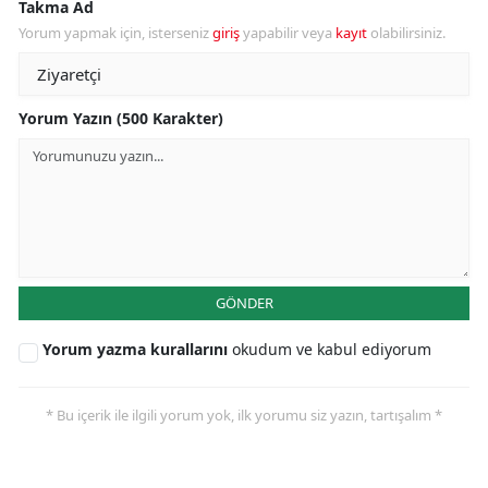
Takma Ad
Yorum yapmak için, isterseniz
giriş
yapabilir veya
kayıt
olabilirsiniz.
Yorum Yazın (500 Karakter)
GÖNDER
Yorum yazma kurallarını
okudum ve kabul ediyorum
* Bu içerik ile ilgili yorum yok, ilk yorumu siz yazın, tartışalım *