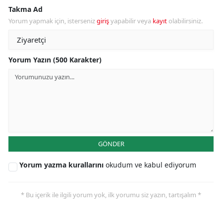
Takma Ad
Yorum yapmak için, isterseniz
giriş
yapabilir veya
kayıt
olabilirsiniz.
Yorum Yazın (500 Karakter)
GÖNDER
Yorum yazma kurallarını
okudum ve kabul ediyorum
* Bu içerik ile ilgili yorum yok, ilk yorumu siz yazın, tartışalım *