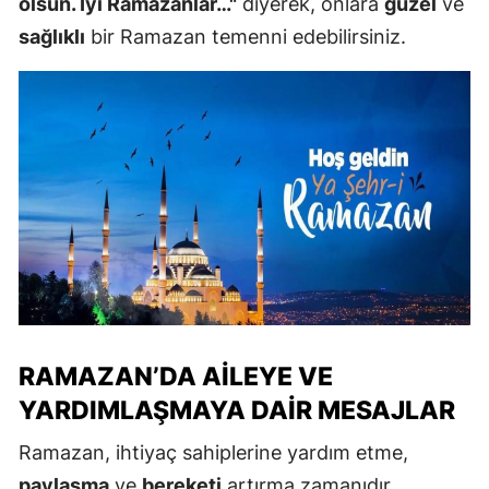
olsun. İyi Ramazanlar…"
diyerek, onlara
güzel
ve
sağlıklı
bir Ramazan temenni edebilirsiniz.
RAMAZAN’DA AILEYE VE
YARDIMLAŞMAYA DAIR MESAJLAR
Ramazan, ihtiyaç sahiplerine yardım etme,
paylaşma
ve
bereketi
artırma zamanıdır.