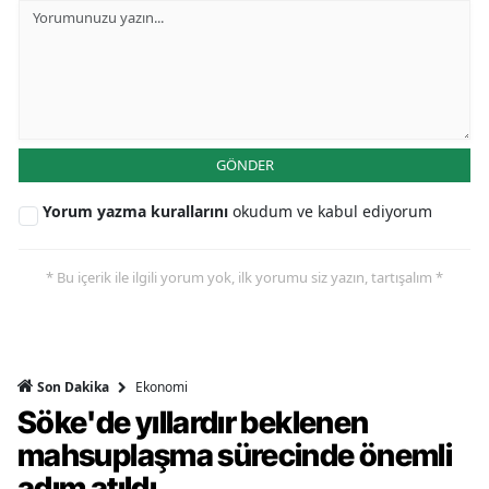
GÖNDER
Yorum yazma kurallarını
okudum ve kabul ediyorum
* Bu içerik ile ilgili yorum yok, ilk yorumu siz yazın, tartışalım *
Ekonomi
Son Dakika
Söke'de yıllardır beklenen
mahsuplaşma sürecinde önemli
adım atıldı