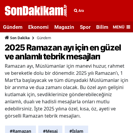
Ara
Gündem
Ekonomi
Magazin
Spor
Bilim ve Teknolo
MENÜ
Gündem
Son Dakika
2025 Ramazan ayı için en güzel
ve anlamlı tebrik mesajları
Ramazan ayı, Müslümanlar için manevi huzur, rahmet
ve bereketle dolu bir dönemdir. 2025 yılı Ramazan’ı, 1
Mart’ta başlayacak ve tüm dünyadaki Müslümanlar için
bir arınma ve dua zamanı olacak. Bu özel ayın gelişini
kutlamak için, sevdiklerinize gönderebileceğiniz
anlamlı, dualı ve hadisli mesajlarla onları mutlu
edebilirsiniz. İşte 2025 yılına özel, kısa, öz, ayeti ve
görselli Ramazan tebrik mesajları.
#Ramazan
#Mesaj
#İslam