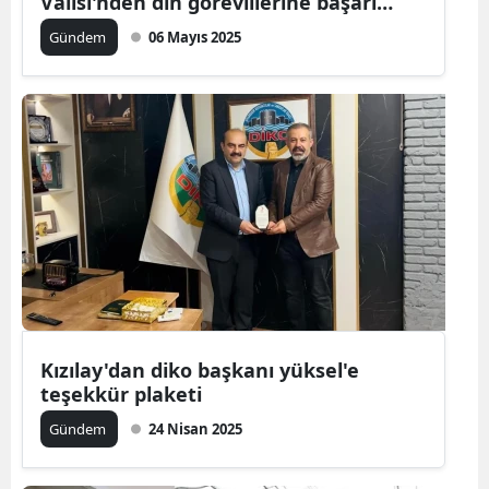
Valisi'nden din görevlilerine başarı
belgesi
Gündem
06 Mayıs 2025
Kızılay'dan diko başkanı yüksel'e
teşekkür plaketi
Gündem
24 Nisan 2025