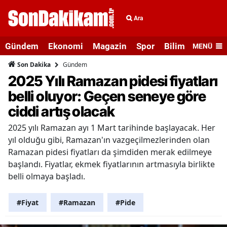
Ara
Gündem
Ekonomi
Magazin
Spor
Bilim ve Teknolo
MENÜ
Gündem
Son Dakika
2025 Yılı Ramazan pidesi fiyatları
belli oluyor: Geçen seneye göre
ciddi artış olacak
2025 yılı Ramazan ayı 1 Mart tarihinde başlayacak. Her
yıl olduğu gibi, Ramazan'ın vazgeçilmezlerinden olan
Ramazan pidesi fiyatları da şimdiden merak edilmeye
başlandı. Fiyatlar, ekmek fiyatlarının artmasıyla birlikte
belli olmaya başladı.
#Fiyat
#Ramazan
#Pide