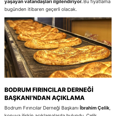
yaşayan vatandaşları ilgilendiriyor.
Bu fiyatlama
bugünden itibaren geçerli olacak.
BODRUM FIRINCILAR DERNEĞI
BAŞKANI'NDAN AÇIKLAMA
Bodrum Fırıncılar Derneği Başkanı
İbrahim Çelik
,
konuya ilişkin açıklamalarda bulundu. Çelik,