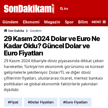
Ara
Gündem
Ekonomi
Magazin
Spor
Bilim ve Teknolo
MENÜ
Gündem
Son Dakika
29 Kasım 2024 Dolar ve Euro Ne
Kadar Oldu? Güncel Dolar ve
Euro Fiyatları
29 Kasım 2024 itibariyle döviz piyasasında dikkat çeken
hareketler, Türkiye'nin ekonomik görünümü ve küresel
gelişmelerle şekilleniyor. Dolar/TL ve diğer döviz
çiftlerinin fiyatları, uluslararası ticaret, merkez bankası
politikaları ve global ekonomik faktörlerle yakından
ilişkilidir.
#Fiyat
#Dolar Fiyatları
#Euro Fiyatları