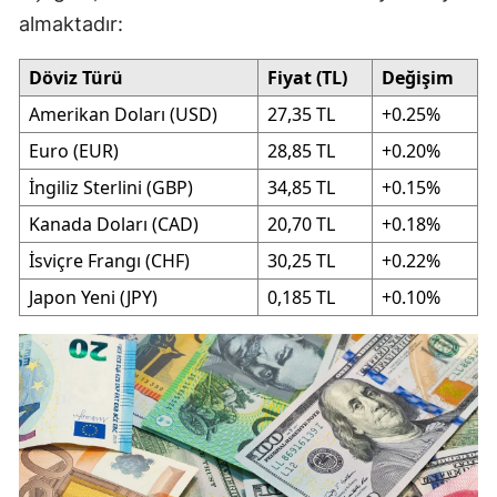
almaktadır:
Döviz Türü
Fiyat (TL)
Değişim
Amerikan Doları (USD)
27,35 TL
+0.25%
Euro (EUR)
28,85 TL
+0.20%
İngiliz Sterlini (GBP)
34,85 TL
+0.15%
Kanada Doları (CAD)
20,70 TL
+0.18%
İsviçre Frangı (CHF)
30,25 TL
+0.22%
Japon Yeni (JPY)
0,185 TL
+0.10%