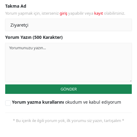
Takma Ad
Yorum yapmak için, isterseniz
giriş
yapabilir veya
kayıt
olabilirsiniz.
Yorum Yazın (500 Karakter)
GÖNDER
Yorum yazma kurallarını
okudum ve kabul ediyorum
* Bu içerik ile ilgili yorum yok, ilk yorumu siz yazın, tartışalım *