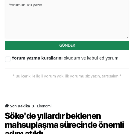
GÖNDER
Yorum yazma kurallarını
okudum ve kabul ediyorum
* Bu içerik ile ilgili yorum yok, ilk yorumu siz yazın, tartışalım *
Ekonomi
Son Dakika
Söke'de yıllardır beklenen
mahsuplaşma sürecinde önemli
adım atıldı