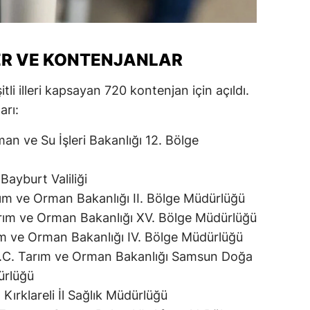
ersin
stanbul
ER VE KONTENJANLAR
zmir
itli illeri kapsayan 720 kontenjan için açıldı.
ars
arı:
astamonu
rman ve Su İşleri Bakanlığı 12. Bölge
ayseri
 Bayburt Valiliği
rklareli
arım ve Orman Bakanlığı II. Bölge Müdürlüğü
 Tarım ve Orman Bakanlığı XV. Bölge Müdürlüğü
ırşehir
arım ve Orman Bakanlığı IV. Bölge Müdürlüğü
ocaeli
, T.C. Tarım ve Orman Bakanlığı Samsun Doğa
onya
ürlüğü
, Kırklareli İl Sağlık Müdürlüğü
ütahya