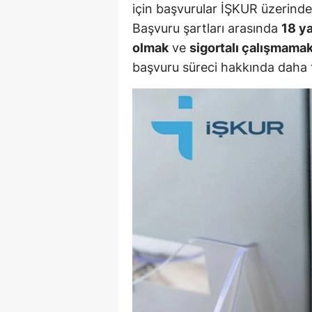
için başvurular İŞKUR üzerinde
E
Başvuru şartları arasında
18 y
E
olmak
ve
sigortalı çalışmama
başvuru süreci hakkında daha fa
E
E
E
G
G
G
H
H
I