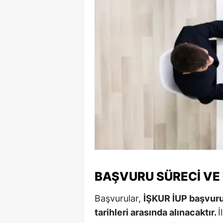
Y
Z
A
B
K
K
B
Ş
BAŞVURU SÜRECI VE 
B
Başvurular,
İŞKUR İUP başvuru
A
tarihleri arasında alınacaktır.
İ
I