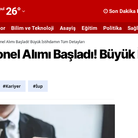
26
°
bul
Son Dakika 
dana
or
Bilim ve Teknoloji
Asayiş
Eğitim
Politika
Sağl
dıyaman
nel Alımı Başladı! Büyük İstihdamın Tüm Detayları
fyonkarahisar
nel Alımı Başladı! Büyük
ğrı
masya
nkara
#Kariyer
#İup
ntalya
rtvin
ydın
alıkesir