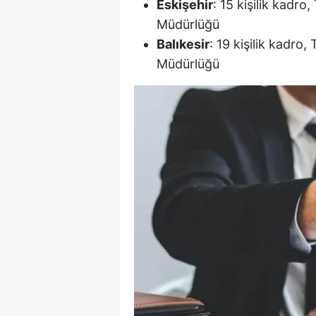
Eskişehir
: 15 kişilik kadr
M
Müdürlüğü
Balıkesir
: 19 kişilik kadro
M
Müdürlüğü
K
M
M
M
N
N
O
R
S