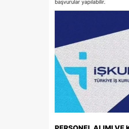
başvurular yapılabilir.
Y
K
Ki
O
D
PERSONEL ALIMI VE 