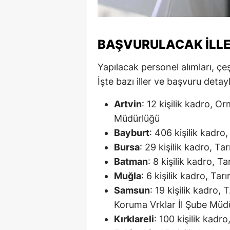
M
İ
BAŞVURULACAK İLL
İ
Yapılacak personel alımları, çeş
K
İşte bazı iller ve başvuru detayl
K
Artvin
: 12 kişilik kadro, O
Müdürlüğü
K
Bayburt
: 406 kişilik kadro,
Kı
Bursa
: 29 kişilik kadro, T
Batman
: 8 kişilik kadro,
K
Muğla
: 6 kişilik kadro, T
K
Samsun
: 19 kişilik kadro
K
Koruma Vrklar İl Şube Müd
Kırklareli
: 100 kişilik kadro
K