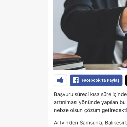
B
B
Bi
B
B
B
Ç
Facebook'ta Paylaş
Ç
Başvuru süreci kısa süre içinde
Ç
artırılması yönünde yapılan bu 
nebze olsun çözüm getirecekti
D
D
Artvin’den Samsun’a, Balıkesir’