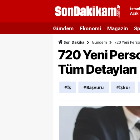
İstan
Açık
A
Gündem
Ekonomi
Magazin
Sp
A
Gündem
720 Yeni Perso
Son Dakika
A
720 Yeni Perso
A
Tüm Detayları
A
A
#İş
#Başvuru
#İşkur
A
A
A
B