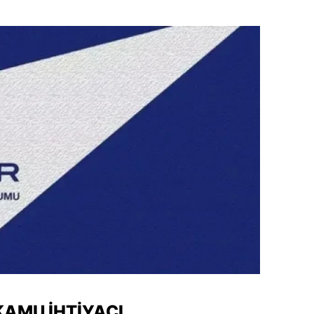
alova
arabük
lis
smaniye
üzce
KAMU İHTIYACI