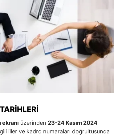
ozgat
onguldak
ksaray
ayburt
araman
ırıkkale
atman
ırnak
TARIHLERI
artın
 ekranı
üzerinden
23-24 Kasım 2024
rdahan
lgili iller ve kadro numaraları doğrultusunda
ğdır