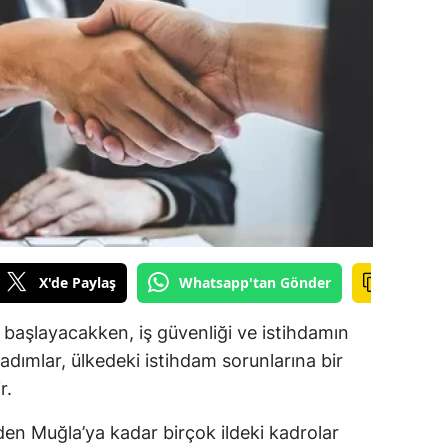
ilecik
ingöl
tlis
olu
urdur
ursa
anakkale
X'de Paylaş
Whatsapp'tan Gönder
ankırı
 başlayacakken, iş güvenliği ve istihdamın
orum
adımlar, ülkedeki istihdam sorunlarına bir
r.
enizli
iyarbakır
den Muğla’ya kadar birçok ildeki kadrolar