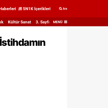
Haberleri
5N1K İçerikleri
Ara
ık
Kültür Sanat
3. Sayfa
MENÜ
 İstihdamın