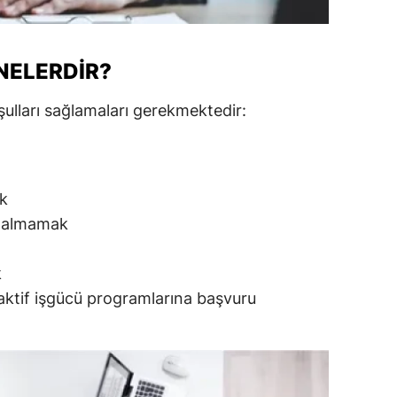
amsun
irt
NELERDIR?
inop
şulları sağlamaları gerekmektedir:
ivas
ekirdağ
k
okat
ğı almamak
rabzon
k
unceli
aktif işgücü programlarına başvuru
anlıurfa
şak
an