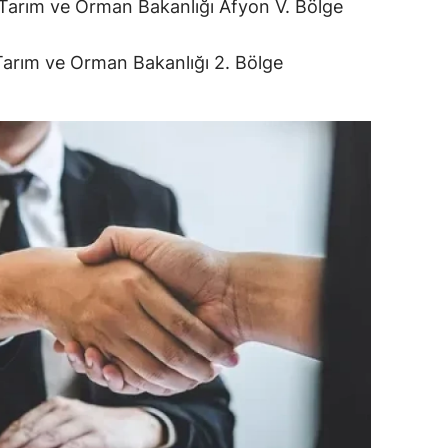
o, Tarım ve Orman Bakanlığı Afyon V. Bölge
alatya
, Tarım ve Orman Bakanlığı 2. Bölge
anisa
ahramanmaraş
ardin
uğla
uş
evşehir
iğde
rdu
ize
akarya