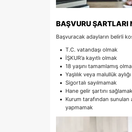
S
Si
BAŞVURU ŞARTLARI 
S
Başvuracak adayların belirli ko
S
T.C. vatandaşı olmak
İŞKUR’a kayıtlı olmak
T
18 yaşını tamamlamış olma
T
Yaşlılık veya malullük aylı
T
Sigortalı sayılmamak
Hane gelir şartını sağlama
T
Kurum tarafından sunulan 
Ş
yapmamak
U
V