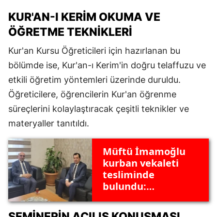
KUR'AN-I KERIM OKUMA VE
ÖĞRETME TEKNIKLERI
Kur'an Kursu Öğreticileri için hazırlanan bu
bölümde ise, Kur'an-ı Kerim'in doğru telaffuzu ve
etkili öğretim yöntemleri üzerinde duruldu.
Öğreticilere, öğrencilerin Kur'an öğrenme
süreçlerini kolaylaştıracak çeşitli teknikler ve
materyaller tanıtıldı.
Müftü İmamoğlu
kurban vekaleti
tesliminde
bulundu:
Afyonkarahisar İl
Müftüsü devlet
SEMINERIN AÇILIŞ KONUŞMASI