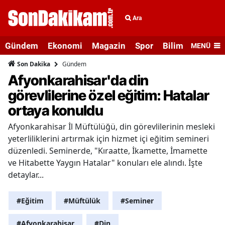
Ara
Gündem
Ekonomi
Magazin
Spor
Bilim ve Teknolo
MENÜ
Gündem
Son Dakika
Afyonkarahisar'da din
görevlilerine özel eğitim: Hatalar
ortaya konuldu
Afyonkarahisar İl Müftülüğü, din görevlilerinin mesleki
yeterliliklerini artırmak için hizmet içi eğitim semineri
düzenledi. Seminerde, "Kıraatte, İkamette, İmamette
ve Hitabette Yaygın Hatalar" konuları ele alındı. İşte
detaylar...
#Eğitim
#Müftülük
#Seminer
#Afyonkarahisar
#Din