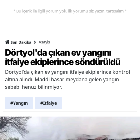
* Bu içerik ile ilgili yorum yok, ilk yorumu siz yazın, tartışalım *
Asayiş
Son Dakika
Dörtyol'da çıkan ev yangını
itfaiye ekiplerince söndürüldü
Dörtyol'da çıkan ev yangını itfaiye ekiplerince kontrol
altına alındı. Maddi hasar meydana gelen yangın
sebebi henüz bilinmiyor.
#Yangın
#İtfaiye