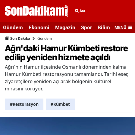
Ara
Gündem
Ekonomi
Magazin
Spor
Bilim ve Teknolo
MENÜ
Gündem
Son Dakika
Ağrı'daki Hamur Kümbeti restore
edilip yeniden hizmete açıldı
Ağrı'nın Hamur ilçesinde Osmanlı döneminden kalma
Hamur Kümbeti restorasyonu tamamlandı. Tarihi eser,
ziyaretçilere yeniden açılarak bölgenin kültürel
mirasını koruyor.
#Restorasyon
#Kümbet