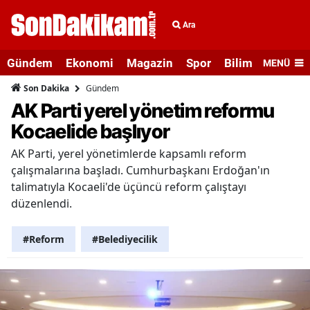
Ara
Gündem
Ekonomi
Magazin
Spor
Bilim ve Teknolo
MENÜ
Gündem
Son Dakika
AK Parti yerel yönetim reformu
Kocaelide başlıyor
AK Parti, yerel yönetimlerde kapsamlı reform
çalışmalarına başladı. Cumhurbaşkanı Erdoğan'ın
talimatıyla Kocaeli'de üçüncü reform çalıştayı
düzenlendi.
#Reform
#Belediyecilik