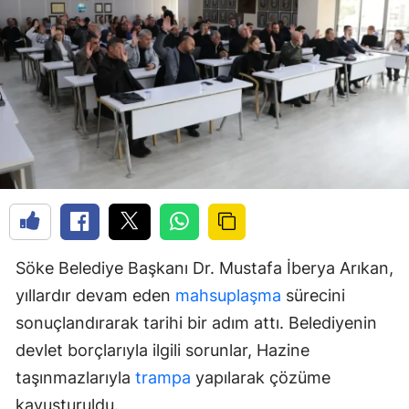
Söke Belediye Başkanı Dr. Mustafa İberya Arıkan,
yıllardır devam eden
mahsuplaşma
sürecini
sonuçlandırarak tarihi bir adım attı. Belediyenin
devlet borçlarıyla ilgili sorunlar, Hazine
taşınmazlarıyla
trampa
yapılarak çözüme
kavuşturuldu.