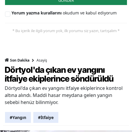
GÖNDER
Yorum yazma kurallarını
okudum ve kabul ediyorum
* Bu içerik ile ilgili yorum yok, ilk yorumu siz yazın, tartışalım *
Asayiş
Son Dakika
Dörtyol'da çıkan ev yangını
itfaiye ekiplerince söndürüldü
Dörtyol'da çıkan ev yangını itfaiye ekiplerince kontrol
altına alındı. Maddi hasar meydana gelen yangın
sebebi henüz bilinmiyor.
#Yangın
#İtfaiye