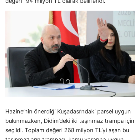
değeri 194 milyon TL olarak belirlendi.
Hazine’nin önerdiği Kuşadası’ndaki parsel uygun
bulunmazken, Didim’deki iki taşınmaz trampa için
seçildi. Toplam değeri 268 milyon TL’yi aşan bu
taşınmazların trampası, kamu yararına uygun