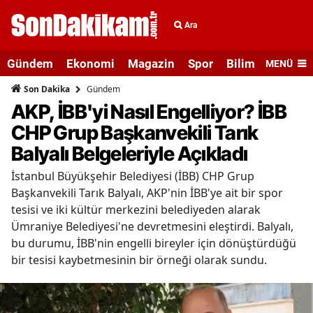
Ara
Gündem
Ekonomi
Magazin
Spor
Bilim ve Teknolo
MENÜ
Gündem
Son Dakika
AKP, İBB'yi Nasıl Engelliyor? İBB
CHP Grup Başkanvekili Tarık
Balyalı Belgeleriyle Açıkladı
İstanbul Büyükşehir Belediyesi (İBB) CHP Grup
Başkanvekili Tarık Balyalı, AKP'nin İBB'ye ait bir spor
tesisi ve iki kültür merkezini belediyeden alarak
Ümraniye Belediyesi'ne devretmesini eleştirdi. Balyalı,
bu durumu, İBB'nin engelli bireyler için dönüştürdüğü
bir tesisi kaybetmesinin bir örneği olarak sundu.