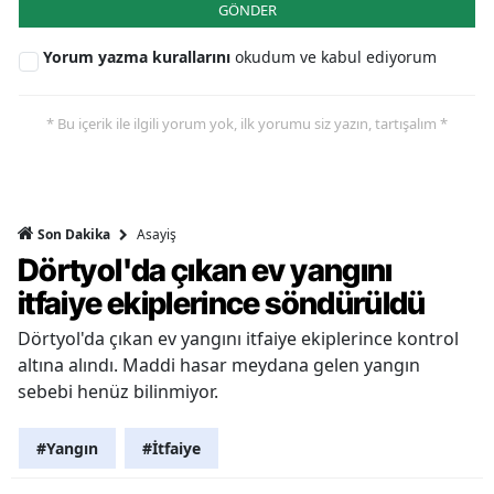
GÖNDER
Yorum yazma kurallarını
okudum ve kabul ediyorum
* Bu içerik ile ilgili yorum yok, ilk yorumu siz yazın, tartışalım *
Asayiş
Son Dakika
Dörtyol'da çıkan ev yangını
itfaiye ekiplerince söndürüldü
Dörtyol'da çıkan ev yangını itfaiye ekiplerince kontrol
altına alındı. Maddi hasar meydana gelen yangın
sebebi henüz bilinmiyor.
#Yangın
#İtfaiye