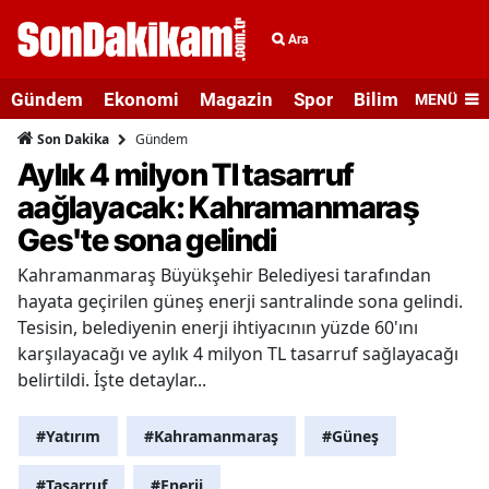
Ara
Gündem
Ekonomi
Magazin
Spor
Bilim ve Teknolo
MENÜ
Gündem
Son Dakika
Aylık 4 milyon Tl tasarruf
aağlayacak: Kahramanmaraş
Ges'te sona gelindi
Kahramanmaraş Büyükşehir Belediyesi tarafından
hayata geçirilen güneş enerji santralinde sona gelindi.
Tesisin, belediyenin enerji ihtiyacının yüzde 60'ını
karşılayacağı ve aylık 4 milyon TL tasarruf sağlayacağı
belirtildi. İşte detaylar...
#Yatırım
#Kahramanmaraş
#Güneş
#Tasarruf
#Enerji