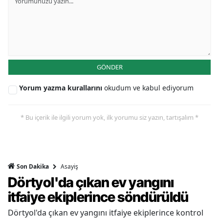
GÖNDER
Yorum yazma kurallarını
okudum ve kabul ediyorum
* Bu içerik ile ilgili yorum yok, ilk yorumu siz yazın, tartışalım *
Asayiş
Son Dakika
Dörtyol'da çıkan ev yangını
itfaiye ekiplerince söndürüldü
Dörtyol'da çıkan ev yangını itfaiye ekiplerince kontrol