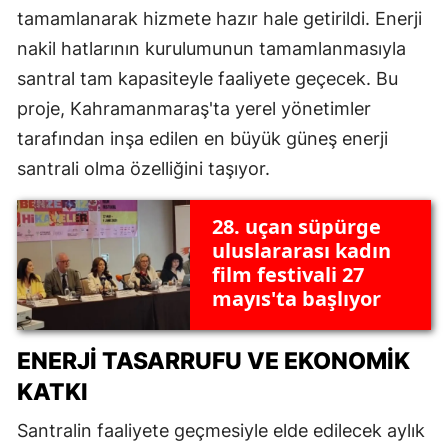
tamamlanarak hizmete hazır hale getirildi. Enerji
nakil hatlarının kurulumunun tamamlanmasıyla
santral tam kapasiteyle faaliyete geçecek. Bu
proje, Kahramanmaraş'ta yerel yönetimler
tarafından inşa edilen en büyük güneş enerji
santrali olma özelliğini taşıyor.
28. uçan süpürge
uluslararası kadın
film festivali 27
mayıs'ta başlıyor
ENERJI TASARRUFU VE EKONOMIK
KATKI
Santralin faaliyete geçmesiyle elde edilecek aylık