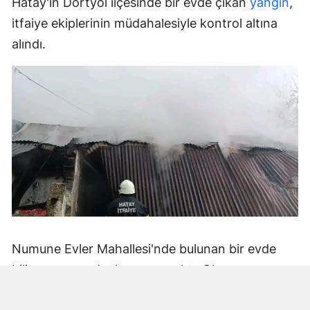
Hatay'ın Dörtyol ilçesinde bir evde çıkan
yangın
,
itfaiye ekiplerinin müdahalesiyle kontrol altına
alındı.
Numune Evler Mahallesi'nde bulunan bir evde
bilinmeyen nedenle yangın çıktı. Olay,
çevredekiler tarafından fark edilerek yetkililere