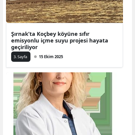
Şırnak’ta Koçbey köyüne sıfır
emisyonlu içme suyu projesi hayata
geçiriliyor
3. Sayfa
15 Ekim 2025