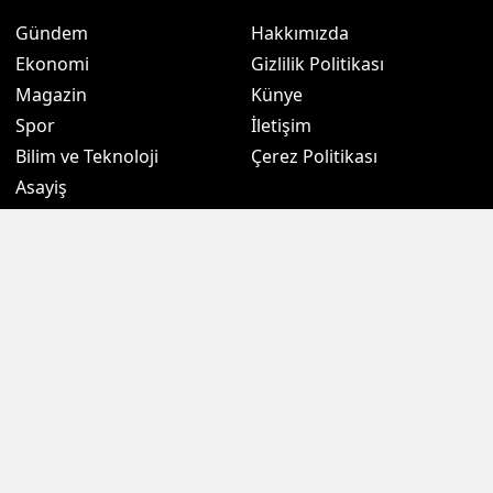
Gündem
Hakkımızda
Ekonomi
Gizlilik Politikası
Magazin
Künye
Spor
İletişim
Bilim ve Teknoloji
Çerez Politikası
Asayiş
Eğitim
Politika
Sağlık
Kültür Sanat
3. Sayfa
Borsalar
Hava Durumu
Altın Fiyatları
Namaz Vakitleri
Döviz Fiyatları
Puan Durumu
Kripto Paralar
Eczaneler