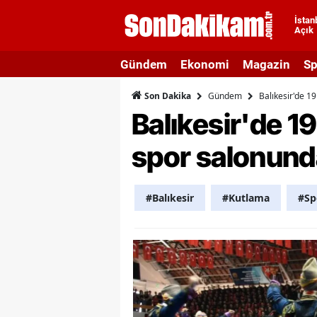
İstan
Açık
A
Gündem
Ekonomi
Magazin
Sp
A
Gündem
Balıkesir'de 1
Son Dakika
A
Balıkesir'de 19
A
spor salonund
A
A
#Balıkesir
#Kutlama
#Sp
A
A
A
B