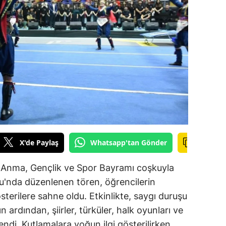
ilecik
ingöl
tlis
olu
urdur
ursa
anakkale
X'de Paylaş
Whatsapp'tan Gönder
ankırı
'ü Anma, Gençlik ve Spor Bayramı coşkuyla
orum
nu'nda düzenlenen tören, öğrencilerin
österilere sahne oldu. Etkinlikte, saygı duruşu
enizli
n ardından, şiirler, türküler, halk oyunları ve
iyarbakır
endi. Kutlamalara yoğun ilgi gösterilirken,