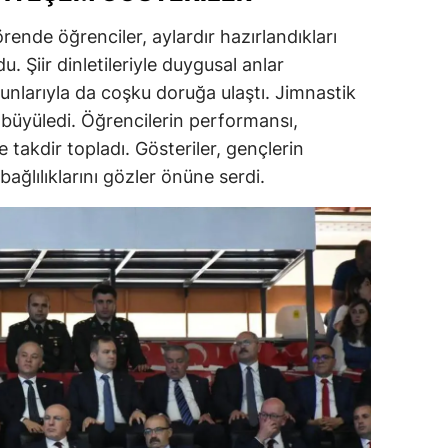
alatya
rende öğrenciler, aylardır hazırlandıkları
du. Şiir dinletileriyle duygusal anlar
anisa
unlarıyla da coşku doruğa ulaştı. Jimnastik
ahramanmaraş
a büyüledi. Öğrencilerin performansı,
e takdir topladı. Gösteriler, gençlerin
ardin
ağlılıklarını gözler önüne serdi.
uğla
uş
evşehir
iğde
rdu
ize
akarya