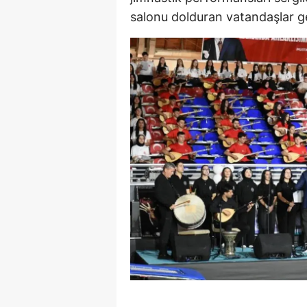
salonu dolduran vatandaşlar ge
E
E
E
E
E
G
G
G
H
H
I