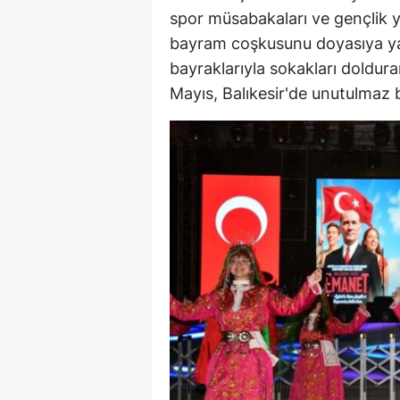
spor müsabakaları ve gençlik yür
Y
bayram coşkusunu doyasıya yaş
bayraklarıyla sokakları doldurar
K
Mayıs, Balıkesir'de unutulmaz b
Ki
O
D