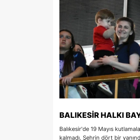
Y
Z
A
B
K
K
B
Ş
BALIKESIR HALKI B
B
A
Balıkesir'de 19 Mayıs kutlamalar
kalmadı. Şehrin dört bir yanında
I