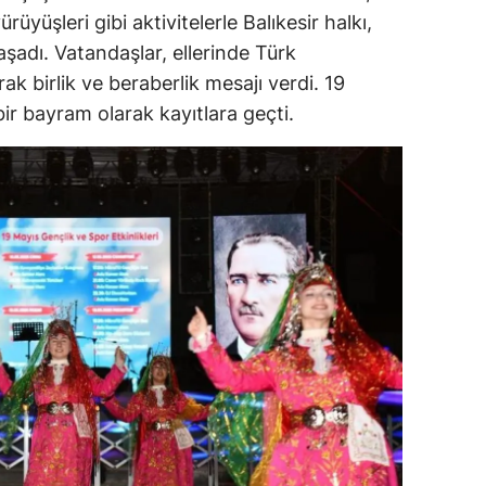
üyüşleri gibi aktivitelerle Balıkesir halkı,
alova
adı. Vatandaşlar, ellerinde Türk
ak birlik ve beraberlik mesajı verdi. 19
arabük
ir bayram olarak kayıtlara geçti.
lis
smaniye
üzce