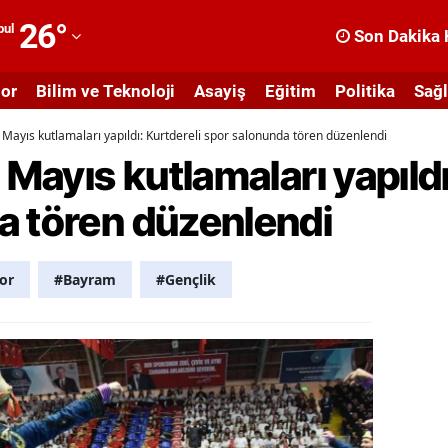
26
°
bul
Son Dakika 
dana
or
Bilim ve Teknoloji
Asayiş
Eğitim
Politika
Sağl
dıyaman
9 Mayıs kutlamaları yapıldı: Kurtdereli spor salonunda tören düzenlendi
fyonkarahisar
 Mayıs kutlamaları yapıldı
ğrı
a tören düzenlendi
masya
nkara
or
#Bayram
#Gençlik
ntalya
rtvin
ydın
alıkesir