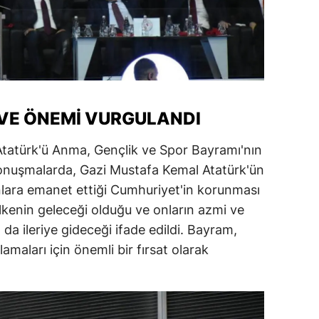
amsun
irt
inop
ivas
 VE ÖNEMI VURGULANDI
ekirdağ
tatürk'ü Anma, Gençlik ve Spor Bayramı'nın
onuşmalarda, Gazi Mustafa Kemal Atatürk'ün
okat
lara emanet ettiği Cumhuriyet'in korunması
rabzon
 ülkenin geleceği olduğu ve onların azmi ve
unceli
 da ileriye gideceği ifade edildi. Bayram,
lamaları için önemli bir fırsat olarak
anlıurfa
şak
an