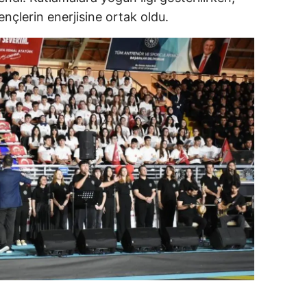
nçlerin enerjisine ortak oldu.
dirne
lazığ
rzincan
rzurum
skişehir
aziantep
iresun
ümüşhane
akkari
atay
sparta