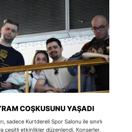
ozgat
onguldak
ksaray
ayburt
araman
ırıkkale
atman
ırnak
AYRAM COŞKUSUNU YAŞADI
artın
rdahan
ı, sadece Kurtdereli Spor Salonu ile sınırlı
 çeşitli etkinlikler düzenlendi. Konserler,
ğdır