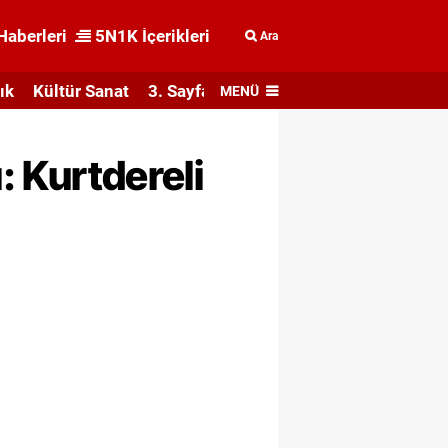
Haberleri
5N1K İçerikleri
Ara
ık
Kültür Sanat
3. Sayfa
MENÜ
: Kurtdereli