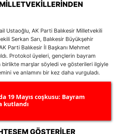
E MILLETVEKILLERINDEN
ersin
stanbul
il Ustaoğlu, AK Parti Balıkesir Milletvekili
zmir
ekili Serkan Sarı, Balıkesir Büyükşehir
ars
K Parti Balıkesir İl Başkanı Mehmet
ıldı. Protokol üyeleri, gençlerin bayram
astamonu
irlikte marşlar söyledi ve gösterileri ilgiyle
ayseri
emini ve anlamını bir kez daha vurguladı.
rklareli
ırşehir
'da 19 Mayıs coşkusu: Bayram
a kutlandı
ocaeli
onya
HTEŞEM GÖSTERILER
ütahya