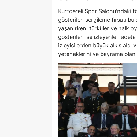
M
Kurtdereli Spor Salonu'ndaki tö
gösterileri sergileme fırsatı bul
M
yaşanırken, türküler ve halk oy
K
gösterileri ise izleyenleri adet
izleyicilerden büyük alkış aldı v
M
yeteneklerini ve bayrama olan b
M
M
N
N
O
R
S