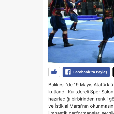
B
B
Bi
B
B
B
Ç
Facebook'ta Paylaş
Ç
Balıkesir'de 19 Mayıs Atatürk
Ç
kutlandı. Kurtdereli Spor Salo
hazırladığı birbirinden renkli g
D
ve İstiklal Marşı'nın okunmasını
D
jimnastik performansları sergil