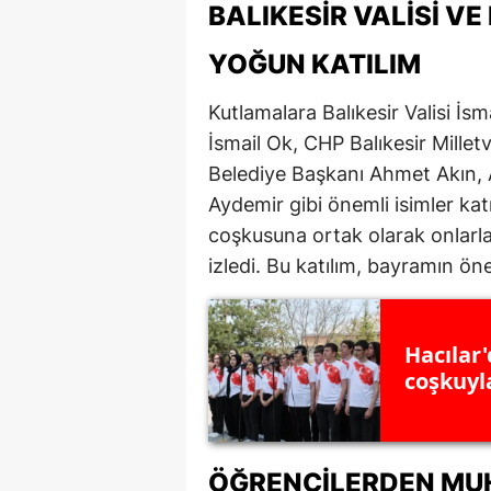
BALIKESIR VALISI V
M
YOĞUN KATILIM
İ
Kutlamalara Balıkesir Valisi İsma
İ
İsmail Ok, CHP Balıkesir Milletv
K
Belediye Başkanı Ahmet Akın, A
Aydemir gibi önemli isimler kat
K
coşkusuna ortak olarak onlarla b
K
izledi. Bu katılım, bayramın ön
Kı
K
Hacılar
coşkuyl
K
K
ÖĞRENCILERDEN MU
K