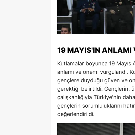
S
Si
S
S
19 MAYIS'IN ANLAMI
T
Kutlamalar boyunca 19 Mayıs A
anlamı ve önemi vurgulandı. K
T
gençlere duyduğu güven ve on
T
gerektiği belirtildi. Gençlerin,
T
çalışkanlığıyla Türkiye'nin daha
gençlerin sorumluluklarını hatır
Ş
değerlendirildi.
U
V