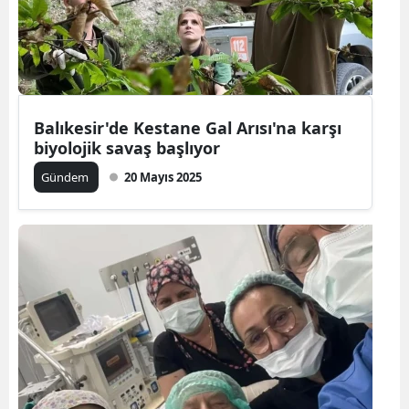
Balıkesir'de Kestane Gal Arısı'na karşı
biyolojik savaş başlıyor
Gündem
20 Mayıs 2025