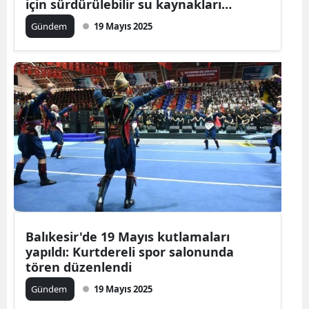
için sürdürülebilir su kaynakları
hedefleniyor!
Gündem
19 Mayıs 2025
Balıkesir'de 19 Mayıs kutlamaları
yapıldı: Kurtdereli spor salonunda
tören düzenlendi
Gündem
19 Mayıs 2025