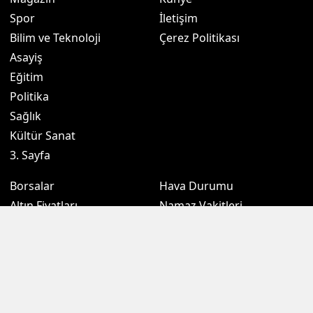
Spor
İletişim
Bilim ve Teknoloji
Çerez Politikası
Asayiş
Eğitim
Politika
Sağlık
Kültür Sanat
3. Sayfa
Borsalar
Hava Durumu
Altın Fiyatları
Namaz Vakitleri
Döviz Fiyatları
Puan Durumu
Kripto Paralar
Eczaneler
Sondakikam.com.tr, Türkiye ve dünya gündeminden son dakika
haberleri, gündemden haberleri, ekonomi, siyaset, spor, kamu gibi
birçok kategoride zengin içeriği okurlarına sunmaktadır. İçeriklerinin