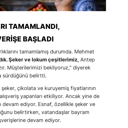
alova
arabük
RI TAMAMLANDI,
lis
ERIŞE BAŞLADI
smaniye
ırlıklarını tamamlamış durumda. Mehmet
üzce
dık. Şeker ve lokum çeşitlerimiz,
Antep
zır. Müşterilerimizi bekliyoruz," diyerek
a sürdüğünü belirtti.
eker, çikolata ve kuruyemiş fiyatlarının
alışveriş yapanları etkiliyor. Ancak yine de
 devam ediyor. Esnaf, özellikle şeker ve
duğunu belirtirken, vatandaşlar bayram
ışverişlerine devam ediyor.