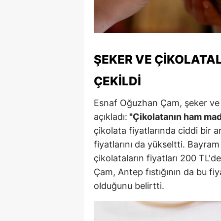
M
M
K
ŞEKER VE ÇIKOLATAL
M
ÇEKILDI
M
Esnaf Oğuzhan Çam, şeker ve çik
M
açıkladı:
"Çikolatanın ham madd
çikolata fiyatlarında ciddi bir a
N
fiyatlarını da yükseltti. Bayram
N
çikolataların fiyatları 200 TL'd
Çam, Antep fıstığının da bu fiya
O
olduğunu belirtti.
R
S