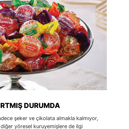
amsun
irt
inop
ivas
ekirdağ
okat
rabzon
unceli
anlıurfa
ARTMIŞ DURUMDA
şak
adece şeker ve çikolata almakla kalmıyor,
diğer yöresel kuruyemişlere de ilgi
an