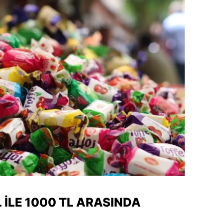
dirne
lazığ
rzincan
rzurum
skişehir
aziantep
iresun
ümüşhane
akkari
atay
 ILE 1000 TL ARASINDA
sparta