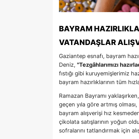
Y
K
BAYRAM HAZIRLIKLA
Ki
VATANDAŞLAR ALIŞV
O
Gaziantep esnafı, bayram haz
D
Deniz,
"Tezgâhlarımızı hazırla
fıstığı gibi kuruyemişlerimiz ha
bayram hazırlıklarının tüm hızl
Ramazan Bayramı yaklaşırken, ş
geçen yıla göre artmış olması, 
bayram alışverişi hız kesmeden
çikolata satışlarının yoğun ol
sofralarını tatlandırmak için al