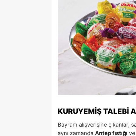
S
Si
S
S
T
T
T
T
Ş
KURUYEMIŞ TALEBI 
U
Bayram alışverişine çıkanlar, s
aynı zamanda
Antep fıstığı
ve 
V