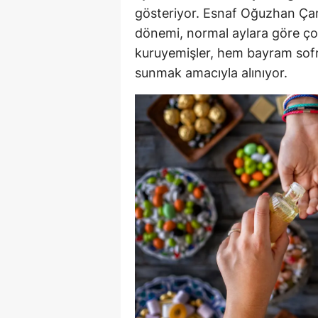
gösteriyor. Esnaf Oğuzhan Çam
Y
dönemi, normal aylara göre çok
kuruyemişler, hem bayram sofra
Z
sunmak amacıyla alınıyor.
A
B
K
K
B
Ş
B
A
I