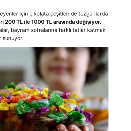
ersin
yenler için çikolata çeşitleri de tezgâhlarda
stanbul
arı 200 TL ile 1000 TL arasında değişiyor.
lar, bayram sofralarına farklı tatlar katmak
zmir
r sunuyor.
ars
astamonu
ayseri
rklareli
ırşehir
ocaeli
onya
ütahya