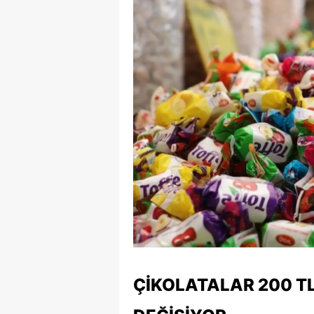
E
E
E
E
E
G
G
G
H
H
ÇIKOLATALAR 200 TL
I