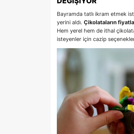
DEĞIŞIYOR
M
Bayramda tatlı ikram etmek iste
İ
yerini aldı.
Çikolataların fiyatl
Hem yerel hem de ithal çikolata
İ
isteyenler için cazip seçenekle
K
K
K
Kı
K
K
K
K