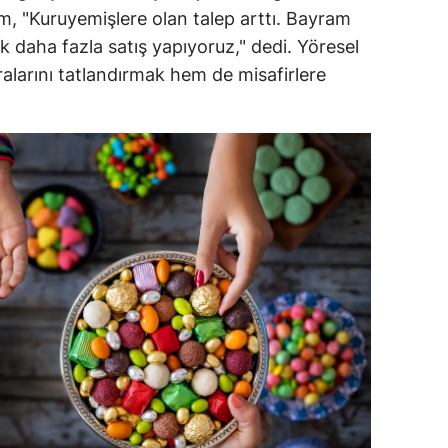
, "Kuruyemişlere olan talep arttı. Bayram
ozgat
 daha fazla satış yapıyoruz," dedi. Yöresel
larını tatlandırmak hem de misafirlere
onguldak
ksaray
ayburt
araman
ırıkkale
atman
ırnak
artın
rdahan
ğdır