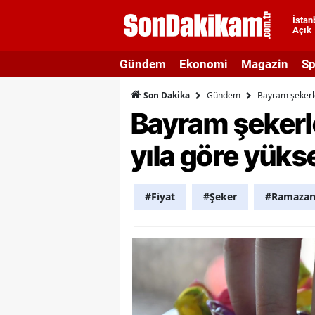
İstan
Açık
A
Gündem
Ekonomi
Magazin
Sp
A
Gündem
Bayram şekerle
Son Dakika
A
Bayram şekerle
A
yıla göre yüks
A
A
#Fiyat
#Şeker
#Ramazan
A
A
A
B