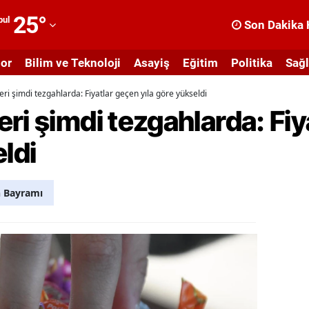
25
°
bul
Son Dakika 
dana
or
Bilim ve Teknoloji
Asayiş
Eğitim
Politika
Sağl
dıyaman
ri şimdi tezgahlarda: Fiyatlar geçen yıla göre yükseldi
fyonkarahisar
ri şimdi tezgahlarda: Fiy
ğrı
eldi
masya
nkara
 Bayramı
ntalya
rtvin
ydın
alıkesir