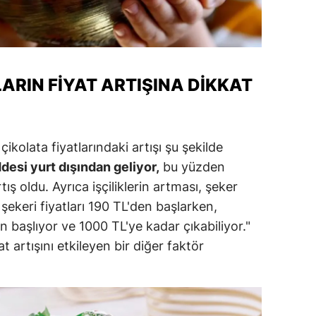
alatya
anisa
ahramanmaraş
ARIN FIYAT ARTIŞINA DIKKAT
ardin
uğla
olata fiyatlarındaki artışı şu şekilde
uş
esi yurt dışından geliyor,
bu yüzden
rtış oldu. Ayrıca işçiliklerin artması, şeker
evşehir
 şekeri fiyatları 190 TL'den başlarken,
iğde
en başlıyor ve 1000 TL'ye kadar çıkabiliyor."
t artışını etkileyen bir diğer faktör
rdu
ize
akarya