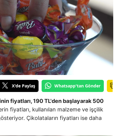
ilecik
ingöl
tlis
olu
urdur
ursa
anakkale
X'de Paylaş
Whatsapp'tan Gönder
ankırı
nin fiyatları, 190 TL'den başlayarak 500
orum
rin fiyatları, kullanılan malzeme ve işçilik
österiyor. Çikolataların fiyatları ise daha
enizli
iyarbakır