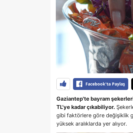
B
B
Bi
B
B
B
Ç
Facebook'ta Paylaş
Ç
Gaziantep'te bayram şekerleri
Ç
TL'ye kadar çıkabiliyor.
Şekerle
gibi faktörlere göre değişiklik g
D
yüksek aralıklarda yer alıyor.
D