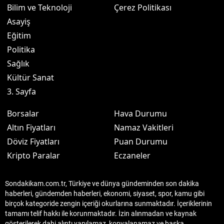
Bilim ve Teknoloji
Çerez Politikası
Asayiş
Eğitim
Politika
Sağlık
Kültür Sanat
3. Sayfa
Borsalar
Hava Durumu
Altın Fiyatları
Namaz Vakitleri
Döviz Fiyatları
Puan Durumu
Kripto Paralar
Eczaneler
Sondakikam.com.tr, Türkiye ve dünya gündeminden son dakika
haberleri, gündemden haberleri, ekonomi, siyaset, spor, kamu gibi
birçok kategoride zengin içeriği okurlarına sunmaktadır. İçeriklerinin
tamamı telif hakkı ile korunmaktadır. İzin alınmadan ve kaynak
gösterilerek dahi alıntı yapılamaz, kopyalanamaz ve başka