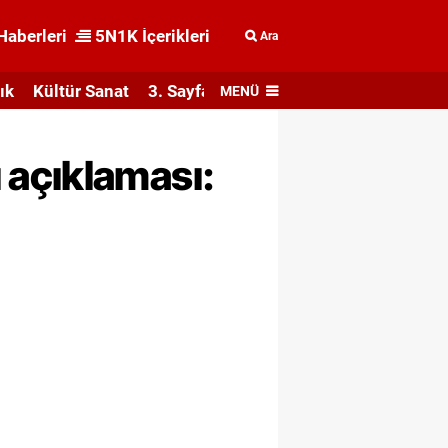
Haberleri
5N1K İçerikleri
Ara
ık
Kültür Sanat
3. Sayfa
MENÜ
 açıklaması: