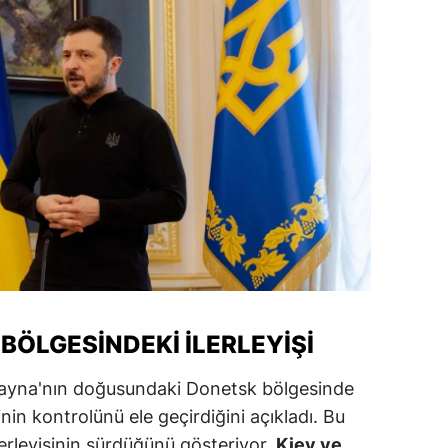
alova
arabük
lis
smaniye
üzce
BÖLGESINDEKI İLERLEYIŞI
ayna'nın doğusundaki Donetsk bölgesinde
nin kontrolünü ele geçirdiğini açıkladı. Bu
lerleyişinin sürdüğünü gösteriyor.
Kiev ve