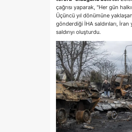
çağrısı yaparak, "Her gün halk
S
Üçüncü yıl dönümüne yaklaşan
Si
gönderdiği İHA saldırıları, İran
saldırıyı oluşturdu.
S
S
T
T
T
T
Ş
U
V