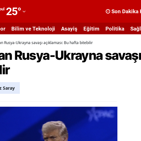
25
°
bul
Son Dakika 
dana
or
Bilim ve Teknoloji
Asayiş
Eğitim
Politika
Sağl
dıyaman
n Rusya-Ukrayna savaşı açıklaması: Bu hafta bitebilir
fyonkarahisar
an Rusya-Ukrayna savaşı
ğrı
ir
masya
nkara
z Saray
ntalya
rtvin
ydın
alıkesir