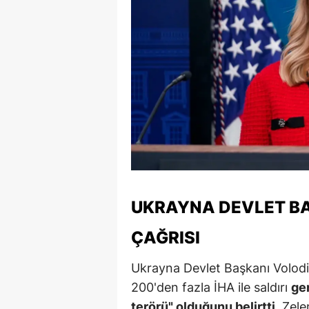
M
M
K
M
M
M
N
UKRAYNA DEVLET BA
N
ÇAĞRISI
O
Ukrayna Devlet Başkanı Volodi
R
200'den fazla İHA ile saldırı
ger
S
terörü" olduğunu belirtti.
Zelen