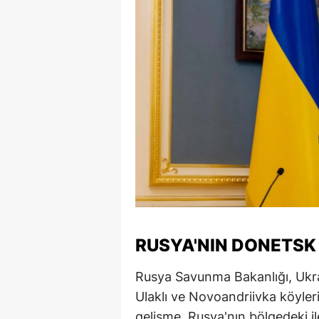
Y
K
Ki
O
D
RUSYA'NIN DONETSK 
Rusya Savunma Bakanlığı, Ukr
Ulaklı ve Novoandriivka köyleri
gelişme, Rusya'nın bölgedeki i