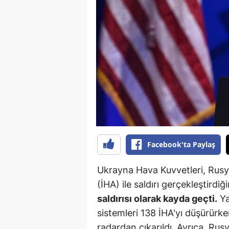
B
B
Bi
B
B
B
Ç
Facebook'ta Paylaş
Ç
Ukrayna Hava Kuvvetleri, Rusy
Ç
(İHA) ile saldırı gerçekleştirdiği
saldırısı olarak kayda geçti.
Ya
D
sistemleri 138 İHA'yı düşürürke
D
radardan çıkarıldı. Ayrıca, Rusya