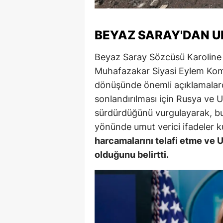
M
BEYAZ SARAY'DAN 
İ
İ
Beyaz Saray Sözcüsü Karoline
Muhafazakar Siyasi Eylem Komit
K
dönüşünde önemli açıklamalard
K
sonlandırılması için Rusya ve U
sürdürdüğünü vurgulayarak, bu
K
yönünde umut verici ifadeler ku
Kı
harcamalarını telafi etme ve 
olduğunu belirtti.
K
K
K
K