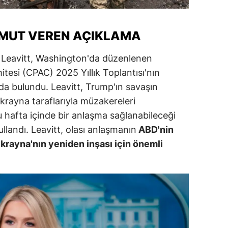
ersin
UMUT VEREN AÇIKLAMA
stanbul
zmir
 Leavitt, Washington'da düzenlenen
esi (CPAC) 2025 Yıllık Toplantısı'nın
ars
a bulundu. Leavitt, Trump'ın savaşın
astamonu
krayna taraflarıyla müzakereleri
 hafta içinde bir anlaşma sağlanabileceği
ayseri
llandı. Leavitt, olası anlaşmanın
ABD'nin
rklareli
Ukrayna'nın yeniden inşası için önemli
ırşehir
ocaeli
onya
ütahya