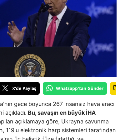
ilecik
ingöl
tlis
olu
urdur
ursa
anakkale
X'de Paylaş
Whatsapp'tan Gönder
ankırı
a'nın gece boyunca 267 insansız hava aracı
orum
ni açıkladı.
Bu, savaşın en büyük İHA
pılan açıklamaya göre, Ukrayna savunma
enizli
n, 119'u elektronik harp sistemleri tarafından
iyarbakır
'nın üç balistik füze fırlattığı ve