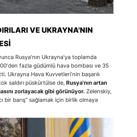
ozgat
onguldak
DIRILARI VE UKRAYNA'NIN
ksaray
ESI
ayburt
oyunca Rusya'nın Ukrayna'ya toplamda
araman
 1.400'den fazla güdümlü hava bombası ve 35
ırıkkale
irtti. Ukrayna Hava Kuvvetleri'nin başarılı
k saldırı püskürtülse de,
Rusya'nın artan
atman
masını zorlayacak gibi görünüyor.
Zelenskiy,
ırnak
cı bir barış" sağlamak için birlik olmaya
artın
rdahan
ğdır