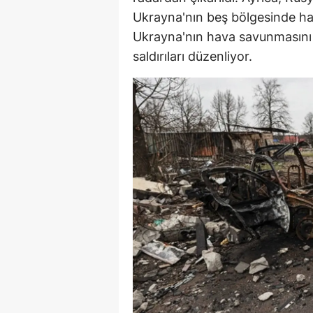
Ukrayna'nın beş bölgesinde has
E
Ukrayna'nın hava savunmasını z
E
saldırıları düzenliyor.
E
E
E
G
G
G
H
H
I