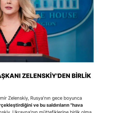
alatya
anisa
ahramanmaraş
ardin
uğla
uş
evşehir
ŞKANI ZELENSKIY'DEN BIRLIK
iğde
rdu
mir Zelenskiy, Rusya'nın gece boyunca
ize
çekleştirdiğini ve bu saldırıların "hava
akarya
skiy, Ukrayna'nın müttefiklerine birlik olma