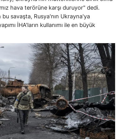
ımız hava terörüne karşı duruyor" dedi.
amsun
 bu savaşta, Rusya'nın Ukrayna'ya
irt
 yapımı İHA'ların kullanımı ile en büyük
inop
ivas
ekirdağ
okat
rabzon
unceli
anlıurfa
şak
an