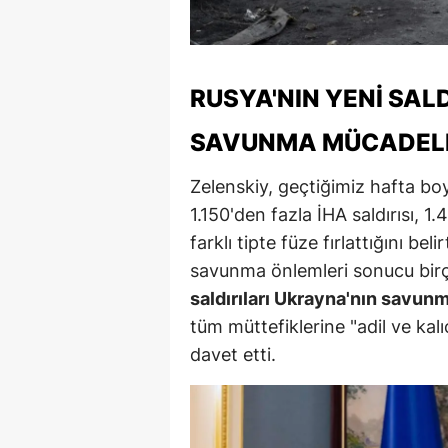
Y
Z
RUSYA'NIN YENI SAL
A
SAVUNMA MÜCADEL
B
Zelenskiy, geçtiğimiz hafta b
K
1.150'den fazla İHA saldırısı,
K
farklı tipte füze fırlattığını bel
savunma önlemleri sonucu birço
B
saldırıları Ukrayna'nın savun
Ş
tüm müttefiklerine "adil ve kalı
davet etti.
B
A
I