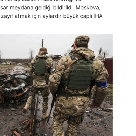
ar meydana geldiği bildirildi. Moskova,
dirne
ayıflatmak için aylardır büyük çaplı İHA
lazığ
rzincan
rzurum
skişehir
aziantep
iresun
ümüşhane
akkari
atay
sparta