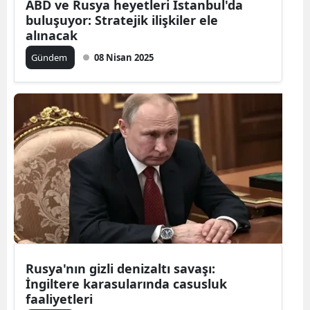
ABD ve Rusya heyetleri İstanbul'da
buluşuyor: Stratejik ilişkiler ele
alınacak
Gündem
08 Nisan 2025
Rusya'nın gizli denizaltı savaşı:
İngiltere karasularında casusluk
faaliyetleri