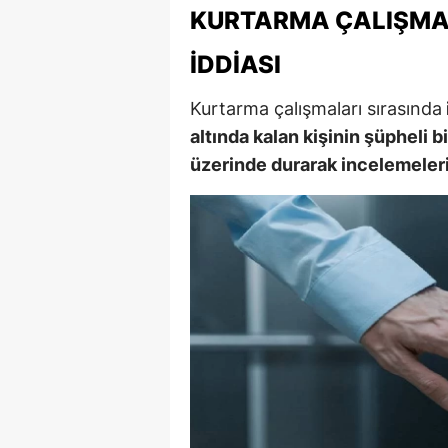
KURTARMA ÇALIŞMA
M
İDDIASI
M
Kurtarma çalışmaları sırasında
K
altında kalan kişinin şüpheli b
M
üzerinde durarak incelemelerin
M
M
N
N
O
R
S