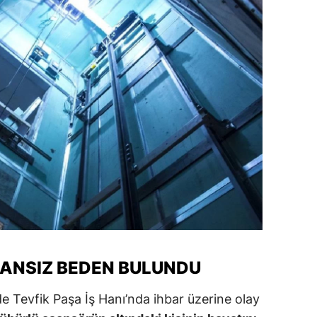
dirne
lazığ
rzincan
rzurum
skişehir
aziantep
iresun
ümüşhane
akkari
ANSIZ BEDEN BULUNDU
atay
de Tevfik Paşa İş Hanı’nda ihbar üzerine olay
sparta