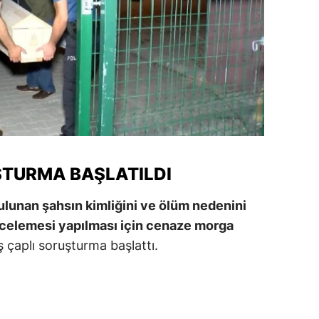
ozgat
onguldak
ksaray
ayburt
araman
ŞTURMA BAŞLATILDI
ırıkkale
atman
ulunan şahsın kimliğini ve ölüm nedenini
incelemesi yapılması için cenaze morga
ırnak
iş çaplı soruşturma başlattı.
artın
rdahan
ğdır