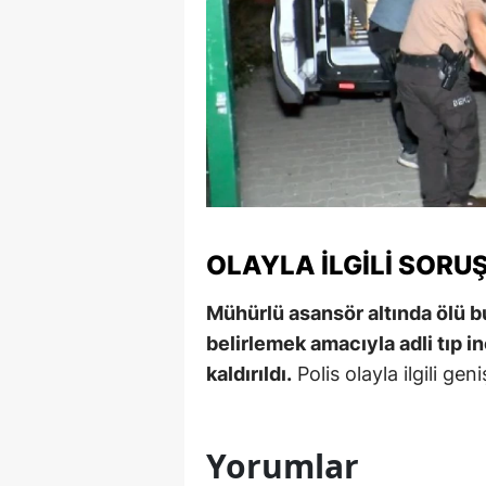
Y
Z
A
B
K
OLAYLA İLGILI SORU
K
B
Mühürlü asansör altında ölü b
belirlemek amacıyla adli tıp 
Ş
kaldırıldı.
Polis olayla ilgili gen
B
A
Yorumlar
I