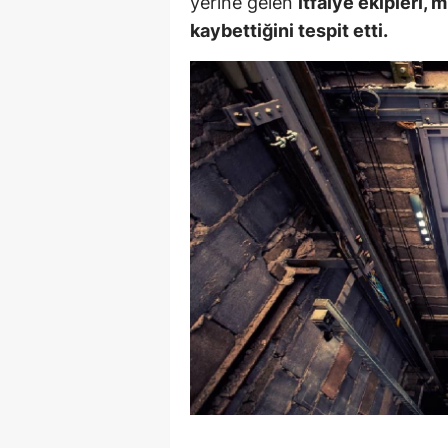
yerine gelen
itfaiye ekipleri, 
M
kaybettiğini tespit etti.
İ
İ
K
K
K
Kı
K
K
K
K