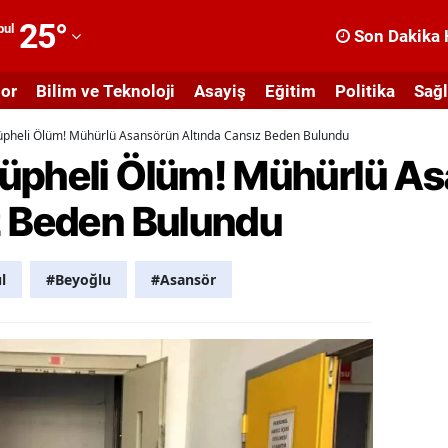
25
°
bul
Son Dakika 
dana
or
Bilim ve Teknoloji
Asayiş
Eğitim
Politika
Sağl
dıyaman
üpheli Ölüm! Mühürlü Asansörün Altında Cansız Beden Bulundu
fyonkarahisar
üpheli Ölüm! Mühürlü A
ğrı
z Beden Bulundu
masya
nkara
l
#Beyoğlu
#Asansör
ntalya
rtvin
ydın
alıkesir