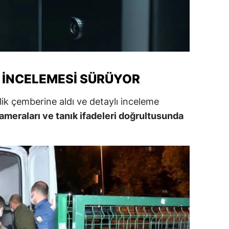
amsun
irt
inop
S İNCELEMESI SÜRÜYOR
ivas
ekirdağ
nlik çemberine aldı ve detaylı inceleme
meraları ve tanık ifadeleri doğrultusunda
okat
rabzon
unceli
anlıurfa
şak
an