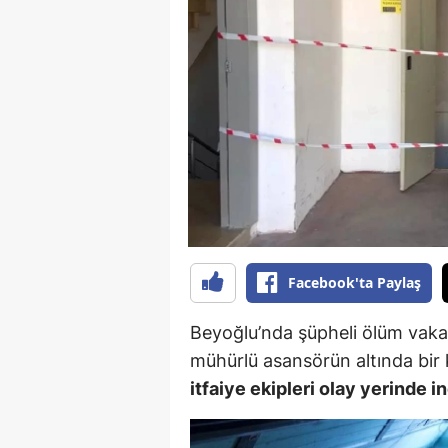
B
B
Bi
B
B
B
Ç
Facebook'ta Paylaş
Ç
Beyoğlu’nda şüpheli ölüm vakası
Ç
mühürlü asansörün altında bir 
itfaiye ekipleri olay yerinde i
D
D