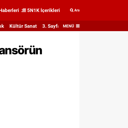
Haberleri
5N1K İçerikleri
Ara
ık
Kültür Sanat
3. Sayfa
MENÜ
sansörün