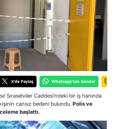
ilecik
ingöl
tlis
olu
urdur
ursa
anakkale
X'de Paylaş
Whatsapp'tan Gönder
ankırı
! Sıraselviler Caddesi’ndeki bir iş hanında
orum
kişinin cansız bedeni bulundu.
Polis ve
nceleme başlattı.
enizli
iyarbakır