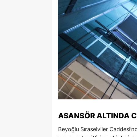
E
E
E
E
E
G
G
G
H
ASANSÖR ALTINDA C
H
Beyoğlu Sıraselviler Caddesi’n
I