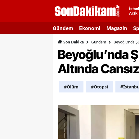
İstan
Açık
A
Gündem
Ekonomi
Magazin
Sp
A
Gündem
Beyoğlu’nda Ş
Son Dakika
A
Beyoğlu’nda Ş
A
Altında Cansı
A
A
#Ölüm
#Otopsi
#İstanbu
A
A
A
B