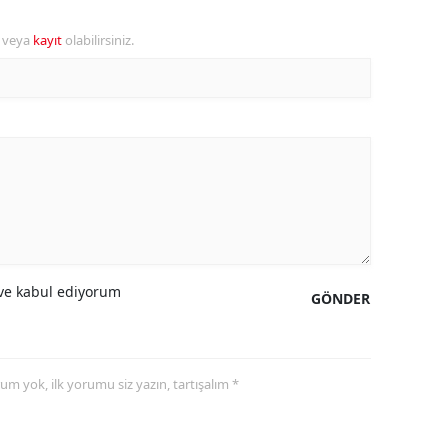
alova
r veya
kayıt
olabilirsiniz.
arabük
lis
smaniye
üzce
e kabul ediyorum
GÖNDER
yorum yok, ilk yorumu siz yazın, tartışalım *