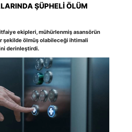
LARINDA ŞÜPHELI ÖLÜM
alatya
anisa
itfaiye ekipleri, mühürlenmiş asansörün
ahramanmaraş
ir şekilde ölmüş olabileceği ihtimali
ardin
i derinleştirdi.
uğla
uş
evşehir
iğde
rdu
ize
akarya