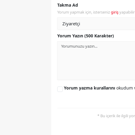
Takma Ad
Y
Yorum yapmak için, isterseniz
giriş
yapabili
K
Yorum Yazın (500 Karakter)
Ki
O
D
Yorum yazma kurallarını
okudum v
* Bu içerik ile ilgili 