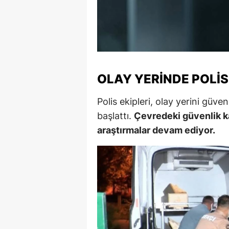
S
Si
S
OLAY YERINDE POLI
S
T
Polis ekipleri, olay yerini güve
başlattı.
Çevredeki güvenlik ka
T
araştırmalar devam ediyor.
T
T
Ş
U
V