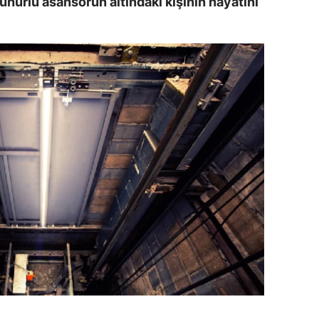
mühürlü asansörün altındaki kişinin hayatını
ersin
stanbul
zmir
ars
astamonu
ayseri
rklareli
ırşehir
ocaeli
onya
ütahya