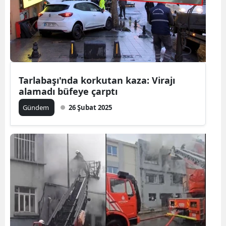
Tarlabaşı'nda korkutan kaza: Virajı
alamadı büfeye çarptı
Gündem
26 Şubat 2025