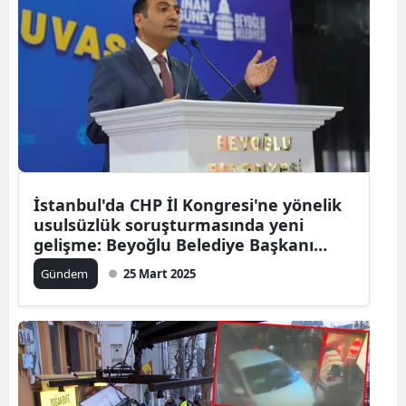
İstanbul'da CHP İl Kongresi'ne yönelik
usulsüzlük soruşturmasında yeni
gelişme: Beyoğlu Belediye Başkanı
İnan Güney ifadeye çağrıldı
Gündem
25 Mart 2025