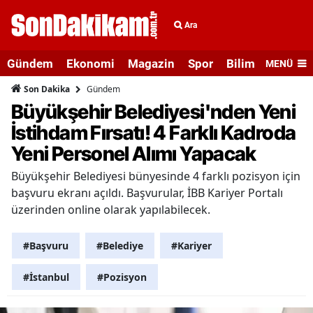
Ara
Gündem
Ekonomi
Magazin
Spor
Bilim ve Teknolo
MENÜ
Gündem
Son Dakika
Büyükşehir Belediyesi'nden Yeni
İstihdam Fırsatı! 4 Farklı Kadroda
Yeni Personel Alımı Yapacak
Büyükşehir Belediyesi bünyesinde 4 farklı pozisyon için
başvuru ekranı açıldı. Başvurular, İBB Kariyer Portalı
üzerinden online olarak yapılabilecek.
#Başvuru
#Belediye
#Kariyer
#İstanbul
#Pozisyon