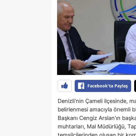
B
B
Bi
B
B
B
Ç
Facebook'ta Paylaş
Ç
Denizli'nin Çameli ilçesinde, m
Ç
belirlenmesi amacıyla önemli b
Başkanı Cengiz Arslan'ın başka
D
muhtarları, Mal Müdürlüğü, Ta
D
temsilcilerinden oluşan bir kom