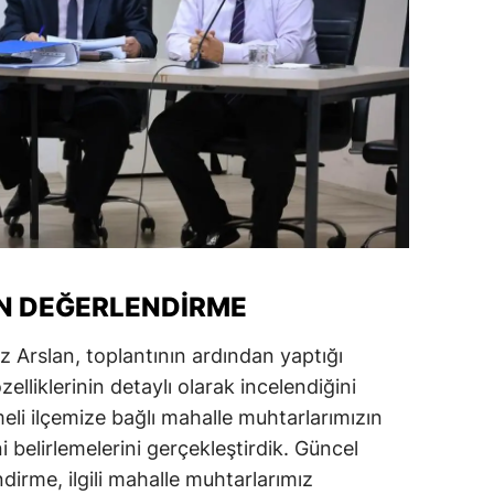
ersin
stanbul
zmir
ars
astamonu
ayseri
rklareli
N DEĞERLENDIRME
ırşehir
 Arslan, toplantının ardından yaptığı
elliklerinin detaylı olarak incelendiğini
ocaeli
eli ilçemize bağlı mahalle muhtarlarımızın
onya
ni belirlemelerini gerçekleştirdik. Güncel
ndirme, ilgili mahalle muhtarlarımız
ütahya