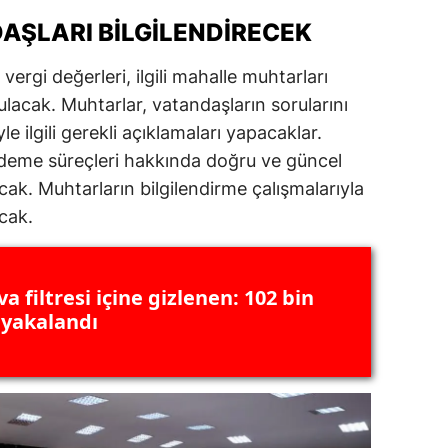
ŞLARI BILGILENDIRECEK
amsun
irt
vergi değerleri, ilgili mahalle muhtarları
lacak. Muhtarlar, vatandaşların sorularını
inop
le ilgili gerekli açıklamaları yapacaklar.
ivas
ödeme süreçleri hakkında doğru ve güncel
acak. Muhtarların bilgilendirme çalışmalarıyla
ekirdağ
acak.
okat
rabzon
va filtresi içine gizlenen: 102 bin
 yakalandı
unceli
anlıurfa
şak
an