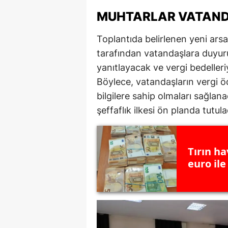
MUHTARLAR VATANDA
S
Si
Toplantıda belirlenen yeni arsa 
tarafından vatandaşlara duyuru
S
yanıtlayacak ve vergi bedelleriy
S
Böylece, vatandaşların vergi 
bilgilere sahip olmaları sağlan
T
şeffaflık ilkesi ön planda tutul
T
T
Tırın ha
euro ile
T
Ş
U
V