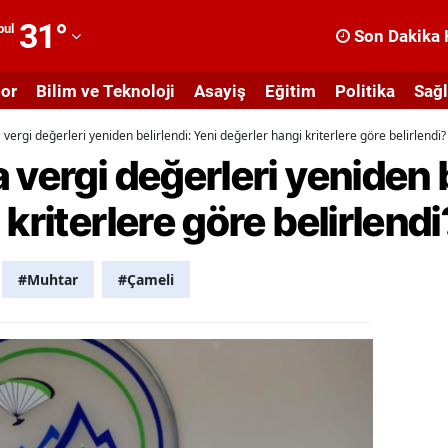
31
°
bul
Son Dakika 
dana
or
Bilim ve Teknoloji
Asayiş
Eğitim
Politika
Sağl
dıyaman
vergi değerleri yeniden belirlendi: Yeni değerler hangi kriterlere göre belirlendi?
fyonkarahisar
 vergi değerleri yeniden b
ğrı
kriterlere göre belirlendi
masya
nkara
#Muhtar
#Çameli
ntalya
rtvin
ydın
alıkesir