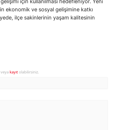
gelişimi için kullanılması hedefleniyor. Yeni
in ekonomik ve sosyal gelişimine katkı
alova
ede, ilçe sakinlerinin yaşam kalitesinin
arabük
lis
smaniye
üzce
r veya
kayıt
olabilirsiniz.