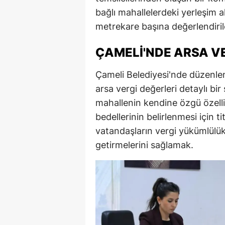
bağlı mahallelerdeki yerleşim a
E
metrekare başına değerlendirile
E
ÇAMELI'NDE ARSA VE
E
E
Çameli Belediyesi'nde düzenlen
arsa vergi değerleri detaylı bir
E
mahallenin kendine özgü özellik
G
bedellerinin belirlenmesi için t
vatandaşların vergi yükümlülükle
G
getirmelerini sağlamak.
G
H
H
I