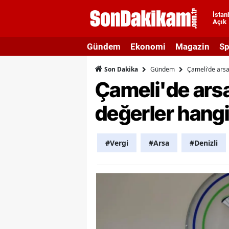
İstan
Açık
A
Gündem
Ekonomi
Magazin
Sp
A
Gündem
Çameli'de arsa 
Son Dakika
A
Çameli'de arsa
A
değerler hangi 
A
A
#Vergi
#Arsa
#Denizli
A
A
A
B