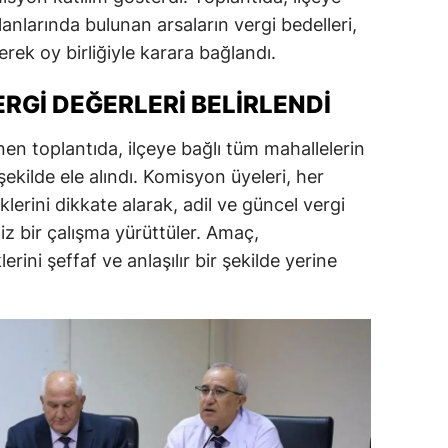
lanlarında bulunan arsaların vergi bedelleri,
dirne
rek oy birliğiyle karara bağlandı.
lazığ
RGI DEĞERLERI BELIRLENDI
rzincan
rzurum
en toplantıda, ilçeye bağlı tüm mahallelerin
 şekilde ele alındı. Komisyon üyeleri, her
skişehir
lerini dikkate alarak, adil ve güncel vergi
aziantep
itiz bir çalışma yürüttüler. Amaç,
rini şeffaf ve anlaşılır bir şekilde yerine
iresun
ümüşhane
akkari
atay
sparta