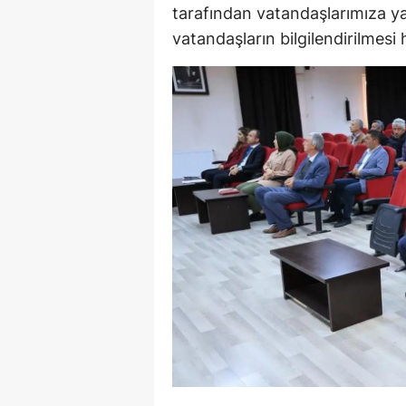
tarafından vatandaşlarımıza yap
M
vatandaşların bilgilendirilmesi 
M
K
M
M
M
N
N
O
R
S