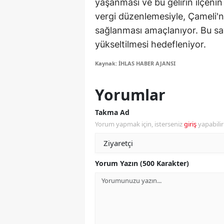
yaşanması ve bu gelirin ilçenin 
vergi düzenlemesiyle, Çameli'n
Y
sağlanması amaçlanıyor. Bu say
K
yükseltilmesi hedefleniyor.
Ki
Kaynak: İHLAS HABER AJANSI
O
Yorumlar
D
Takma Ad
Yorum yapmak için, isterseniz
giriş
yapabili
Yorum Yazın (500 Karakter)