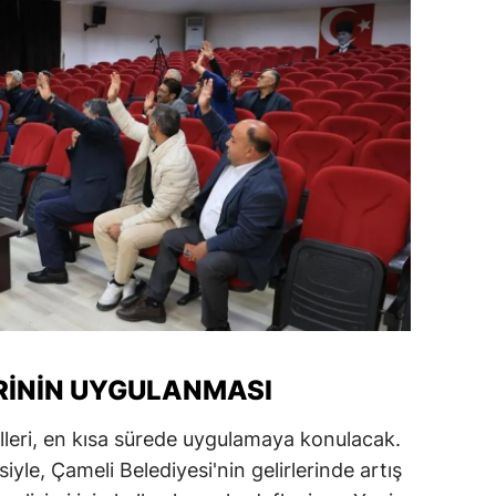
ozgat
onguldak
ksaray
ayburt
araman
ırıkkale
atman
ırnak
ERININ UYGULANMASI
artın
elleri, en kısa sürede uygulamaya konulacak.
rdahan
iyle, Çameli Belediyesi'nin gelirlerinde artış
ğdır