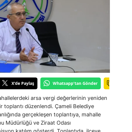
ilecik
ingöl
tlis
olu
urdur
ursa
anakkale
X'de Paylaş
Whatsapp'tan Gönder
ankırı
ahallelerdeki arsa vergi değerlerinin yeniden
orum
ir toplantı düzenlendi. Çameli Belediye
nlığında gerçekleşen toplantıya, mahalle
enizli
pu Müdürlüğü ve Ziraat Odası
iyarbakır
isyon katılım gösterdi. Toplantıda, ilçeye