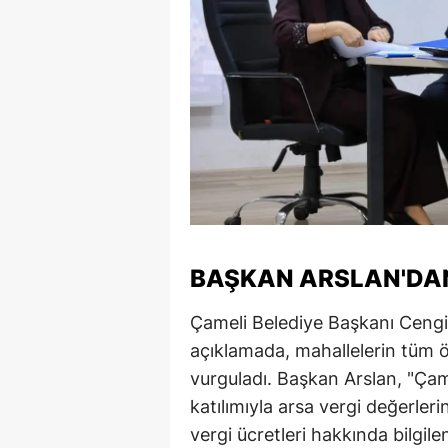
M
İ
İ
K
K
K
Kı
BAŞKAN ARSLAN'DA
K
Çameli Belediye Başkanı Cengiz
açıklamada, mahallelerin tüm öz
K
vurguladı. Başkan Arslan, "Çam
K
katılımıyla arsa vergi değerleri
vergi ücretleri hakkında bilgile
K