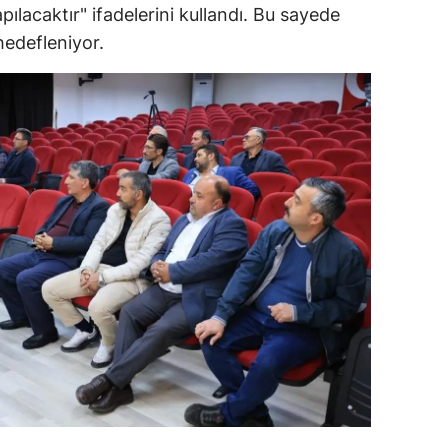
ılacaktır" ifadelerini kullandı. Bu sayede
alatya
hedefleniyor.
anisa
ahramanmaraş
ardin
uğla
uş
evşehir
iğde
rdu
ize
akarya