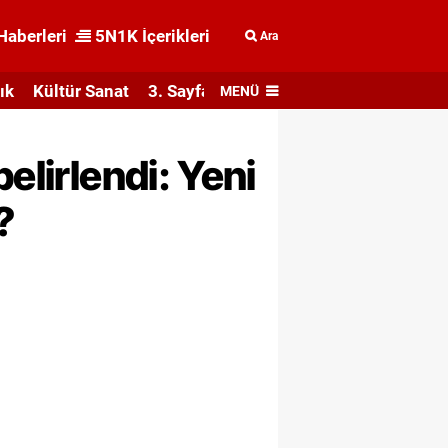
Haberleri
5N1K İçerikleri
Ara
ık
Kültür Sanat
3. Sayfa
MENÜ
elirlendi: Yeni
?