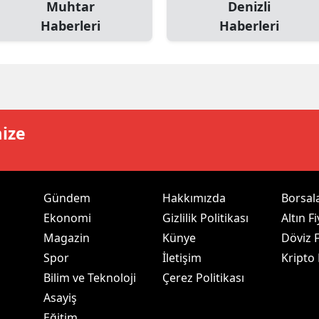
Muhtar
Denizli
ersin
Haberleri
Haberleri
stanbul
zmir
ars
mize
astamonu
ayseri
rklareli
Gündem
Hakkımızda
Borsal
Ekonomi
Gizlilik Politikası
Altın Fi
ırşehir
Magazin
Künye
Döviz F
ocaeli
Spor
İletişim
Kripto
Bilim ve Teknoloji
Çerez Politikası
onya
Asayiş
ütahya
Eğitim