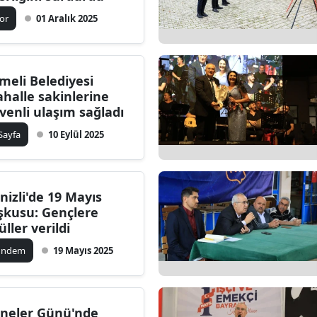
ilecik
or
01 Aralık 2025
ingöl
tlis
meli Belediyesi
halle sakinlerine
olu
venli ulaşım sağladı
urdur
 Sayfa
10 Eylül 2025
ursa
anakkale
nizli'de 19 Mayıs
şkusu: Gençlere
ankırı
üller verildi
orum
ündem
19 Mayıs 2025
enizli
iyarbakır
neler Günü'nde