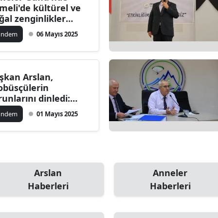
meli'de kültürel ve
dirne
ğal zenginlikler
şfedildi!
lazığ
ündem
06 Mayıs 2025
rzincan
rzurum
şkan Arslan,
obüsçülerin
skişehir
runlarını dinledi:
operatifin geleceği
aziantep
ündem
01 Mayıs 2025
in önemli kararlar
ındı
iresun
ümüşhane
akkari
Arslan
Anneler
Haberleri
Haberleri
atay
sparta