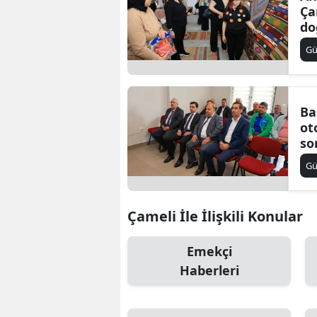
Ça
E
do
ke
E
G
E
E
Ba
ot
E
so
Ko
G
G
iç
al
G
Çameli İle İlişkili Konular
G
Emekçi
H
Haberleri
H
I