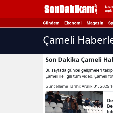
İstan
Açık
A
Gündem
Ekonomi
Magazin
Sp
A
Çameli Haberle
A
A
A
Son Dakika Çameli Hab
A
Bu sayfada güncel gelişmeleri takip 
Çameli ile ilgili tüm video, Çameli f
A
Güncelleme Tarihi:
Aralık 01, 2025 1
A
A
De
Be
B
li