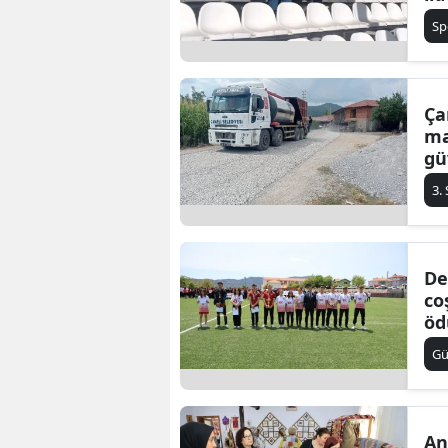
B
Sp
B
Bi
Ça
ma
B
gü
B
3.
B
Ç
De
co
Ç
öd
Ç
G
D
D
An