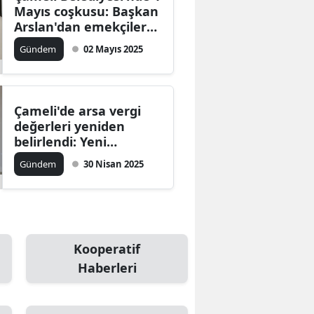
Mayıs coşkusu: Başkan
Arslan'dan emekçilere
teşekkür
Gündem
02 Mayıs 2025
Çameli'de arsa vergi
değerleri yeniden
belirlendi: Yeni
değerler hangi
Gündem
30 Nisan 2025
kriterlere göre
belirlendi?
Kooperatif
Haberleri