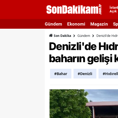
İstan
Açık
A
Gündem
Ekonomi
Magazin
Sp
A
Gündem
Denizli'de Hıdr
Son Dakika
A
Denizli'de Hıd
A
baharın gelişi 
A
A
#Bahar
#Denizli
#Hıdırel
A
A
A
B