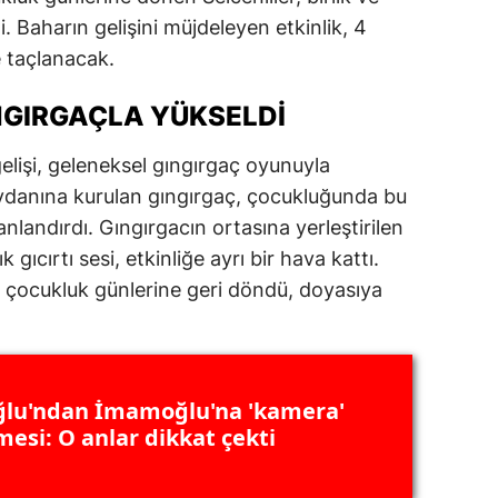
i. Baharın gelişini müjdeleyen etkinlik, 4
dirne
 taçlanacak.
lazığ
GIRGAÇLA YÜKSELDI
rzincan
rzurum
elişi, geleneksel gıngırgaç oyunuyla
ydanına kurulan gıngırgaç, çocukluğunda bu
skişehir
anlandırdı. Gıngırgacın ortasına yerleştirilen
aziantep
gıcırtı sesi, etkinliğe ayrı bir hava kattı.
ek çocukluk günlerine geri döndü, doyasıya
iresun
ümüşhane
akkari
lu'ndan İmamoğlu'na 'kamera'
esi: O anlar dikkat çekti
atay
sparta