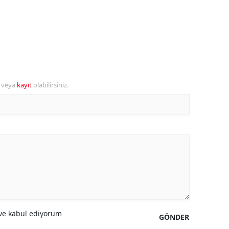
amsun
irt
inop
ivas
r veya
kayıt
olabilirsiniz.
ekirdağ
okat
rabzon
unceli
anlıurfa
şak
e kabul ediyorum
GÖNDER
an