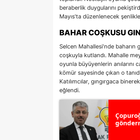
beraberlik duygularını pekiştird
E
Mayıs'ta düzenlenecek şenlikle
E
BAHAR COŞKUSU GIN
E
E
Selcen Mahallesi'nde baharın g
coşkuyla kutlandı. Mahalle me
E
oyunla büyüyenlerin anılarını c
G
kömür sayesinde çıkan o tanıdık 
Katılımcılar, gıngırgaca biner
G
eğlendi.
G
H
Çopuroğ
gönderm
H
I