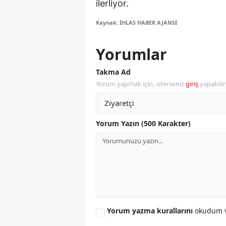
ilerliyor.
S
Kaynak: İHLAS HABER AJANSI
Si
Yorumlar
S
Takma Ad
S
Yorum yapmak için, isterseniz
giriş
yapabili
T
T
Yorum Yazın (500 Karakter)
T
T
Ş
U
Yorum yazma kurallarını
okudum v
V