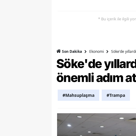
Y
* Bu içerik ile ilgili 
Z
A
B
Ekonomi
Söke'de yıllar
Son Dakika
Söke'de yılla
K
önemli adım at
K
B
#Mahsuplaşma
#Trampa
Ş
B
A
I