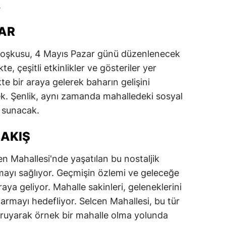
.
alatya
VAR
anisa
 coşkusu, 4 Mayıs Pazar günü düzenlenecek
ahramanmaraş
e, çeşitli etkinlikler ve gösteriler yer
ardin
kte bir araya gelerek baharın gelişini
ek. Şenlik, aynı zamanda mahalledeki sosyal
uğla
t sunacak.
uş
AKIŞ
evşehir
cen Mahallesi'nde yaşatılan bu nostaljik
iğde
ayı sağlıyor. Geçmişin özlemi ve geleceğe
rdu
araya geliyor. Mahalle sakinleri, geleneklerini
armayı hedefliyor. Selcen Mahallesi, bu tür
ize
 koruyarak örnek bir mahalle olma yolunda
akarya