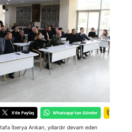
alova
arabük
lis
smaniye
üzce
X'de Paylaş
Whatsapp'tan Gönder
afa İberya Arıkan, yıllardır devam eden