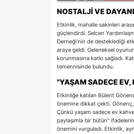
M
NOSTALJI VE DAYAN
İ
Etkinlik, mahalle sakinleri ara
İ
güçlendirdi. Selcen Yardımla
Derneği'nin de desteklediği etki
K
araya geldi. Geleneksel oyunun
K
korunmasına katkı sağladı. Katı
temennisinde bulundu.
K
"YAŞAM SADECE EV, 
Kı
K
Etkinliğe katılan Bülent Gönen
önemine dikkat çekti. Gönenç, 
K
Çünkü yaşam sadece ev kahve 
K
paylaşımla bir bütün" ifadelerin
önemini vurguladı. Etkinlik, a
K