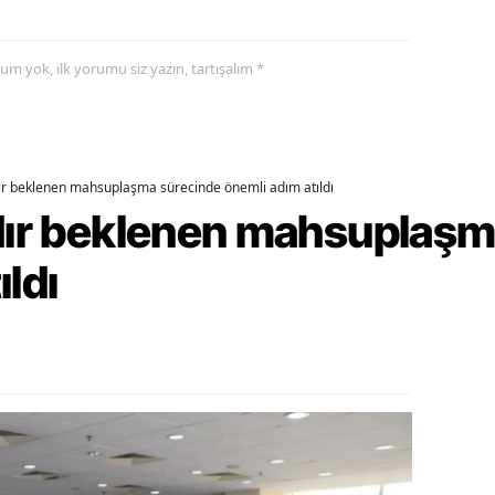
ozgat
yorum yok, ilk yorumu siz yazın, tartışalım *
onguldak
ksaray
ayburt
dır beklenen mahsuplaşma sürecinde önemli adım atıldı
rdır beklenen mahsuplaş
araman
ıldı
ırıkkale
atman
ırnak
artın
rdahan
ğdır