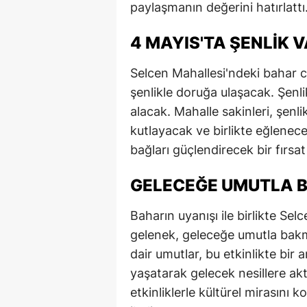
paylaşmanın değerini hatırlattı
M
4 MAYIS'TA ŞENLIK 
M
Selcen Mahallesi'ndeki bahar
K
şenlikle doruğa ulaşacak. Şenlikt
M
alacak. Mahalle sakinleri, şenli
kutlayacak ve birlikte eğlenec
M
bağları güçlendirecek bir fırsa
M
GELECEĞE UMUTLA B
N
Baharın uyanışı ile birlikte Sel
N
gelenek, geleceğe umutla bakm
O
dair umutlar, bu etkinlikte bir 
yaşatarak gelecek nesillere akt
R
etkinliklerle kültürel mirasını
S