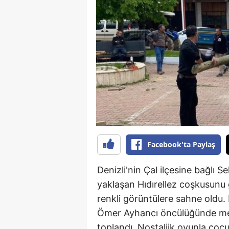
B
B
Bi
B
B
B
Ç
Facebook'ta Paylaş
Ç
Denizli'nin Çal ilçesine bağlı 
Ç
yaklaşan Hıdırellez coşkusunu 
renkli görüntülere sahne oldu. 
D
Ömer Ayhancı öncülüğünde mey
D
toplandı. Nostaljik oyunla çocu