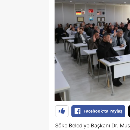
Y
K
Ki
O
D
Facebook'ta Paylaş
Söke Belediye Başkanı Dr. Must