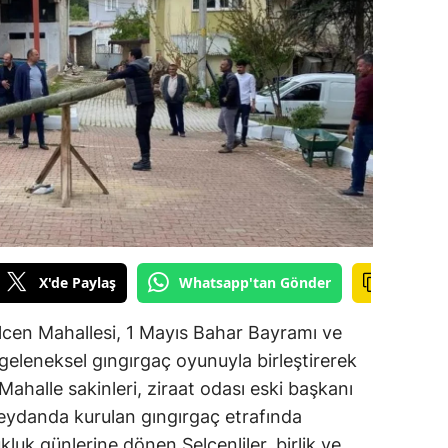
ilecik
ingöl
tlis
olu
urdur
ursa
anakkale
X'de Paylaş
Whatsapp'tan Gönder
ankırı
Selcen Mahallesi, 1 Mayıs Bahar Bayramı ve
orum
geleneksel gıngırgaç oyunuyla birleştirerek
Mahalle sakinleri, ziraat odası eski başkanı
enizli
danda kurulan gıngırgaç etrafında
iyarbakır
kluk günlerine dönen Selcenliler, birlik ve