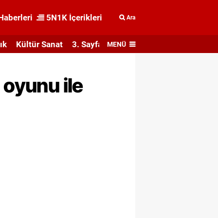
Haberleri
5N1K İçerikleri
Ara
ık
Kültür Sanat
3. Sayfa
MENÜ
 oyunu ile