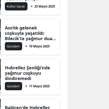
Kültür Sanat
23 Mayıs 2025
Asırlık gelenek
coşkuyla yaşatıldı:
Bilecik’te yağmur duası
ve hıdırellez şenliği
Gündem
19 Mayıs 2025
düzenlendi
Hıdırellez Şenliği'nde
yağmur coşkuyu
dindiremedi
Gündem
11 Mayıs 2025
Balören'de Hıdırellez