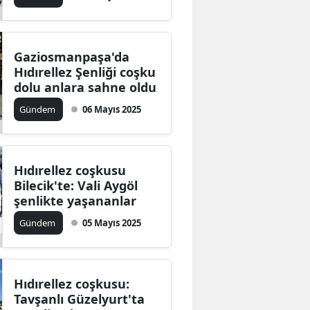
Gaziosmanpaşa'da
Hıdırellez Şenliği coşku
dolu anlara sahne oldu
Gündem
06 Mayıs 2025
Hıdırellez coşkusu
Bilecik'te: Vali Aygöl
şenlikte yaşananlar
Gündem
05 Mayıs 2025
Hıdırellez coşkusu:
Tavşanlı Güzelyurt'ta