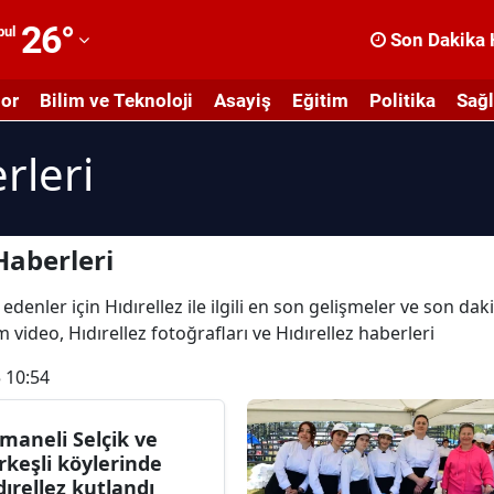
26
°
bul
Son Dakika 
dana
or
Bilim ve Teknoloji
Asayiş
Eğitim
Politika
Sağl
dıyaman
rleri
fyonkarahisar
ğrı
masya
Haberleri
nkara
denler için Hıdırellez ile ilgili en son gelişmeler ve son dak
üm video, Hıdırellez fotoğrafları ve Hıdırellez haberleri
ntalya
 10:54
rtvin
ydın
maneli Selçik ve
rkeşli köylerinde
alıkesir
dırellez kutlandı