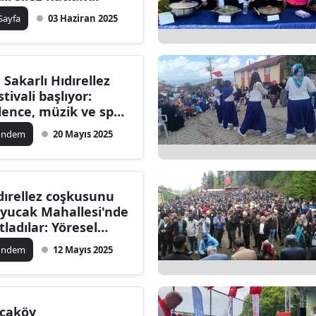
ilecik
 Sayfa
03 Haziran 2025
ingöl
tlis
. Sakarlı Hıdırellez
stivali başlıyor:
olu
lence, müzik ve spor
lu 4 gün
urdur
ündem
20 Mayıs 2025
ursa
anakkale
dırellez coşkusunu
yucak Mahallesi'nde
ankırı
tladılar: Yöresel
zzetler ve yağmur
orum
ündem
12 Mayıs 2025
ası
enizli
iyarbakır
çaköy