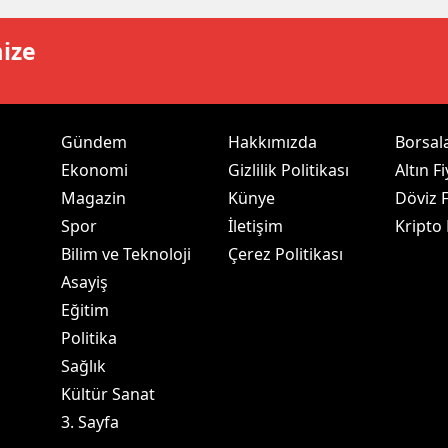
ozgat
mize
onguldak
ksaray
Gündem
Hakkımızda
Borsal
ayburt
Ekonomi
Gizlilik Politikası
Altın Fi
Magazin
Künye
Döviz F
araman
Spor
İletişim
Kripto
ırıkkale
Bilim ve Teknoloji
Çerez Politikası
Asayiş
atman
Eğitim
ırnak
Politika
artın
Sağlık
Kültür Sanat
rdahan
3. Sayfa
ğdır