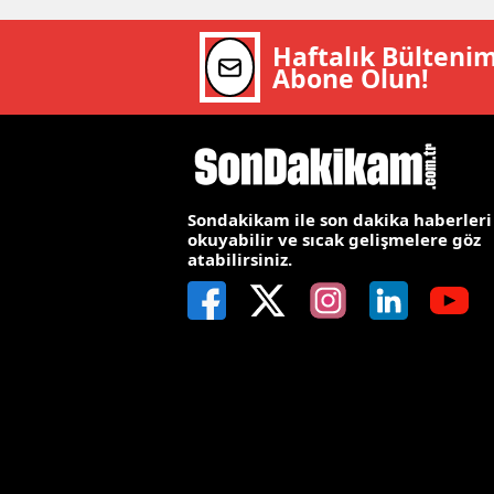
Y
Haftalık Bülteni
Abone Olun!
Z
A
B
Sondakikam ile son dakika haberleri
K
okuyabilir ve sıcak gelişmelere göz
atabilirsiniz.
K
B
Ş
B
A
I