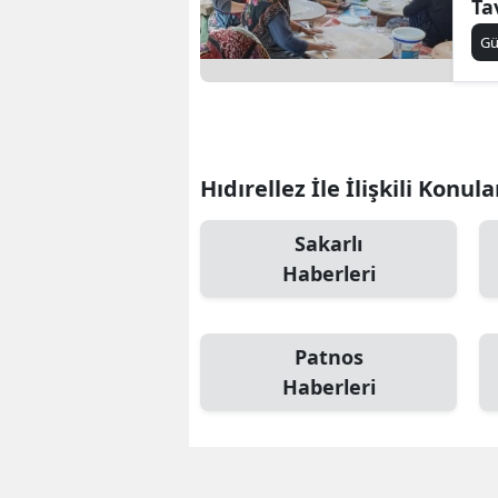
Ta
ku
S
G
Si
S
S
Hıdırellez İle İlişkili Konula
T
Sakarlı
T
Haberleri
T
Patnos
T
Haberleri
Ş
U
V