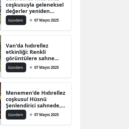
coşkusuyla geleneksel
değerler yeniden
canlandı
Gündem
07 Mayıs 2025
Van'da hıdırellez
etkinliği: Renkli
görüntülere sahne
oldu
Gündem
07 Mayıs 2025
Menemen'de Hıdırellez
coşkusu! Hüsnü
Şenlendirici sahnede,
yarışmalar ve
Gündem
07 Mayıs 2025
konserlerle dolu bir
gece