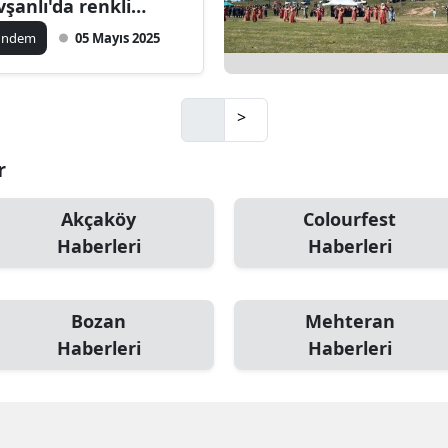
vşanlı'da renkli
tlama
amsun
ündem
05 Mayıs 2025
irt
inop
>
ivas
r
ekirdağ
Akçaköy
Colourfest
okat
Haberleri
Haberleri
rabzon
Bozan
Mehteran
unceli
Haberleri
Haberleri
anlıurfa
şak
an