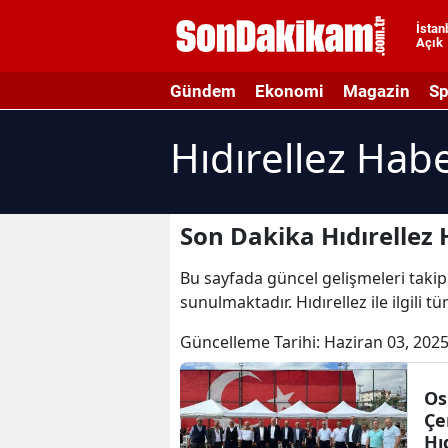
İstan
Açık
A
Gündem
Ekonomi
Magazin
Sp
A
Hıdırellez Habe
A
A
A
Son Dakika Hıdırellez 
A
Bu sayfada güncel gelişmeleri takip e
sunulmaktadır. Hıdırellez ile ilgili t
A
Güncelleme Tarihi:
Haziran 03, 2025
A
A
Os
Çe
B
Hı