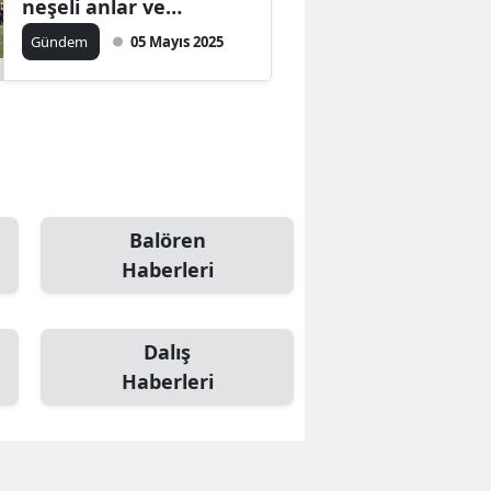
neşeli anlar ve
geleneksel ikramlar
Gündem
05 Mayıs 2025
Balören
Haberleri
Dalış
Haberleri