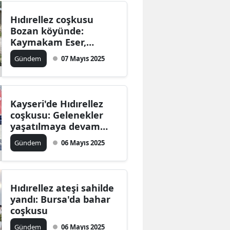
Hıdırellez coşkusu
Bozan köyünde:
Kaymakam Eser,
toplumsal
Gündem
07 Mayıs 2025
dayanışmaya dikkat
çekti
Kayseri'de Hıdırellez
coşkusu: Gelenekler
yaşatılmaya devam
ediyor
Gündem
06 Mayıs 2025
Hıdırellez ateşi sahilde
yandı: Bursa'da bahar
coşkusu
Gündem
06 Mayıs 2025