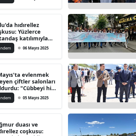
alatya
anisa
lu'da hıdırellez
şkusu: Yüzlerce
ahramanmaraş
tandaş katılımıyla
nlik düzenlendi
ardin
ündem
06 Mayıs 2025
uğla
uş
Mayıs'ta evlenmek
teyen çiftler salonları
evşehir
ldurdu: "Cübbeyi hiç
karmadık"
iğde
ündem
05 Mayıs 2025
rdu
ize
ğmur duası ve
dırellez coşkusu:
akarya