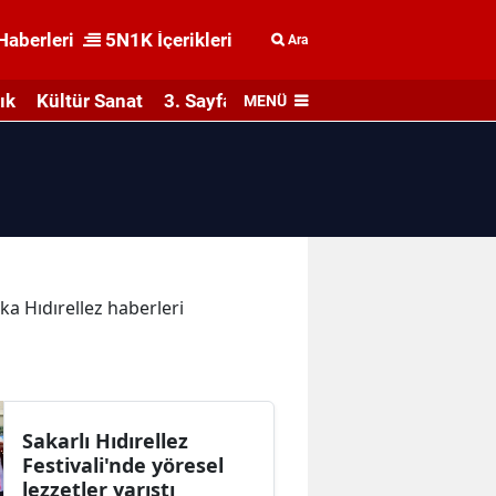
Haberleri
5N1K İçerikleri
Ara
ık
Kültür Sanat
3. Sayfa
MENÜ
ika Hıdırellez haberleri
Sakarlı Hıdırellez
Festivali'nde yöresel
lezzetler yarıştı