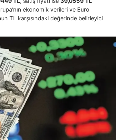
0449 TL
, satış fiyatı ise
39,0559 TL
ersin
rupa’nın ekonomik verileri ve Euro
nun TL karşısındaki değerinde belirleyici
stanbul
zmir
ars
astamonu
ayseri
rklareli
ırşehir
ocaeli
onya
ütahya