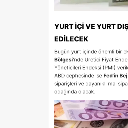
Y
K
YURT İÇI VE YURT DI
Ki
EDILECEK
O
Bugün yurt içinde önemli bir e
D
Bölgesi
'nde Üretici Fiyat End
Yöneticileri Endeksi (PMI) veril
ABD cephesinde ise
Fed’in Be
siparişleri ve dayanıklı mal sipar
odağında olacak.