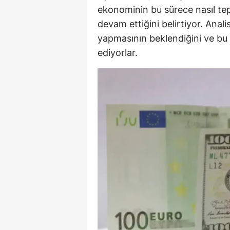
ekonominin bu sürece nasıl tep
Y
devam ettiğini belirtiyor. Analis
yapmasının beklendiğini ve bu 
Z
ediyorlar.
A
B
K
K
B
Ş
B
A
I