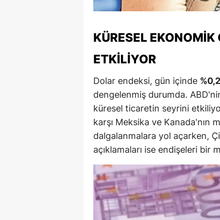
M
M
KÜRESEL EKONOMIK 
K
ETKILIYOR
M
Dolar endeksi, gün içinde
%0,
dengelenmiş durumda. ABD'nin ti
M
küresel ticaretin seyrini etkili
M
karşı Meksika ve Kanada'nın mi
dalgalanmalara yol açarken, Çin
N
açıklamaları ise endişeleri bir mi
N
O
R
S