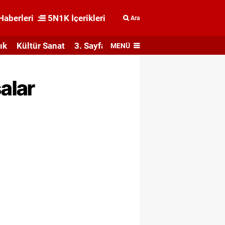
Haberleri
5N1K İçerikleri
Ara
ık
Kültür Sanat
3. Sayfa
MENÜ
alar