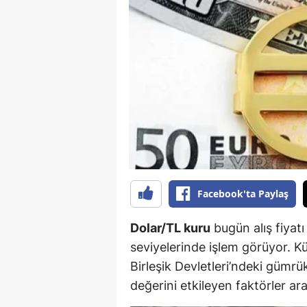
B
B
Bi
B
B
B
Ç
Facebook'ta Paylaş
Ç
Dolar/TL kuru
bugün alış fiyat
Ç
seviyelerinde işlem görüyor. K
Birleşik Devletleri’ndeki gümrük
D
değerini etkileyen faktörler ara
D