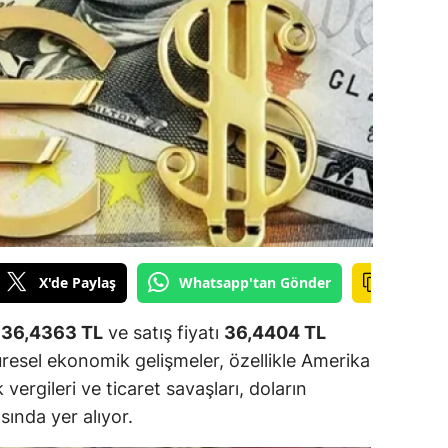
ilecik
ingöl
tlis
olu
urdur
ursa
anakkale
X'de Paylaş
Whatsapp'tan Gönder
ankırı
ı
36,4363 TL
ve satış fiyatı
36,4404 TL
orum
üresel ekonomik gelişmeler, özellikle Amerika
 vergileri ve ticaret savaşları, doların
enizli
sında yer alıyor.
iyarbakır