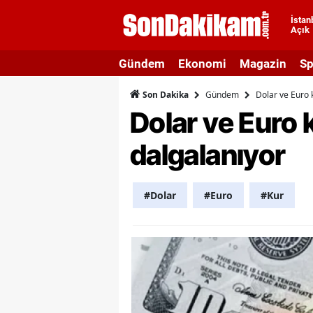
İstan
Açık
A
Gündem
Ekonomi
Magazin
Sp
A
Gündem
Dolar ve Euro 
Son Dakika
A
Dolar ve Euro 
A
dalgalanıyor
A
A
#Dolar
#Euro
#Kur
A
A
A
B