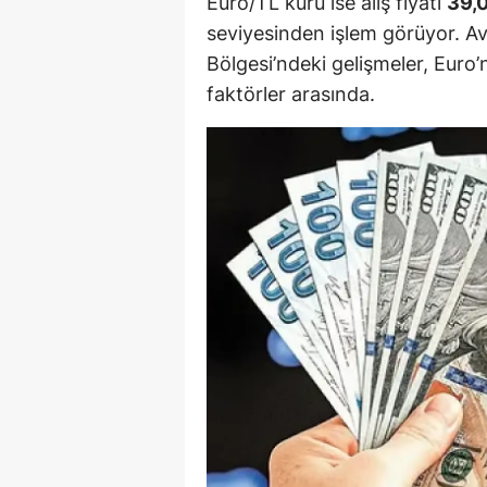
Euro/TL kuru ise alış fiyatı
39,
M
seviyesinden işlem görüyor. Av
Bölgesi’ndeki gelişmeler, Euro’
İ
faktörler arasında.
İ
K
K
K
Kı
K
K
K
K