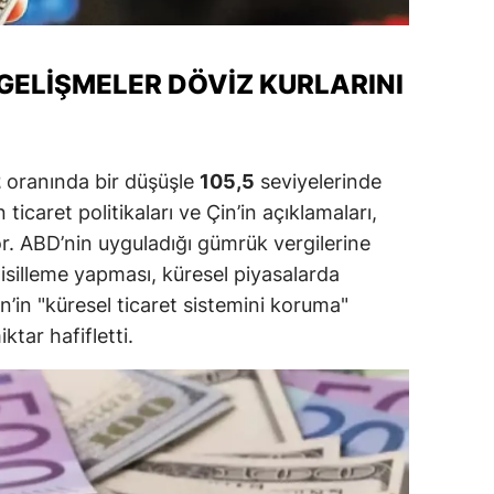
alatya
anisa
GELIŞMELER DÖVIZ KURLARINI
ahramanmaraş
ardin
2
oranında bir düşüşle
105,5
seviyelerinde
caret politikaları ve Çin’in açıklamaları,
uğla
yor. ABD’nin uyguladığı gümrük vergilerine
uş
silleme yapması, küresel piyasalarda
’in "küresel ticaret sistemini koruma"
evşehir
ktar hafifletti.
iğde
rdu
ize
akarya