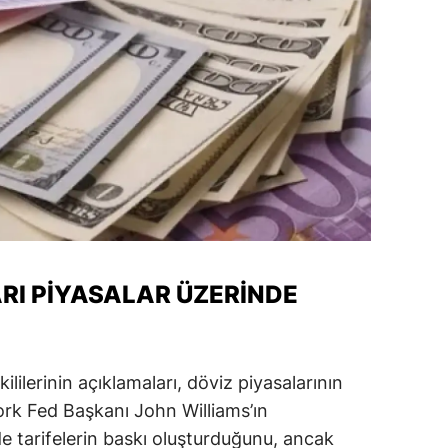
amsun
irt
inop
ivas
ekirdağ
okat
rabzon
ARI PIYASALAR ÜZERINDE
unceli
anlıurfa
ilerinin açıklamaları, döviz piyasalarının
şak
rk Fed Başkanı John Williams’ın
de tarifelerin baskı oluşturduğunu, ancak
an