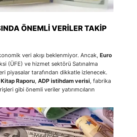
alova
arabük
ŞINDA ÖNEMLI VERILER TAKIP
lis
smaniye
konomik veri akışı beklenmiyor. Ancak,
Euro
üzce
eksi (ÜFE) ve hizmet sektörü Satınalma
eri piyasalar tarafından dikkatle izlenecek.
j Kitap Raporu
,
ADP istihdam verisi
, fabrika
işleri gibi önemli veriler yatırımcıların