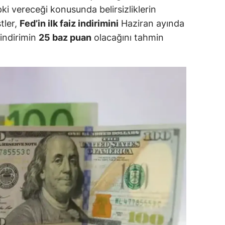
ki vereceği konusunda belirsizliklerin
ozgat
tler,
Fed’in ilk faiz indirimini
Haziran ayında
indirimin
25 baz puan
olacağını tahmin
onguldak
ksaray
ayburt
araman
ırıkkale
atman
ırnak
artın
rdahan
ğdır