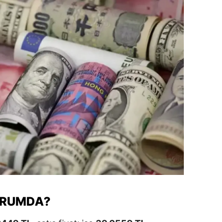
dirne
lazığ
rzincan
rzurum
skişehir
aziantep
iresun
ümüşhane
akkari
atay
URUMDA?
sparta