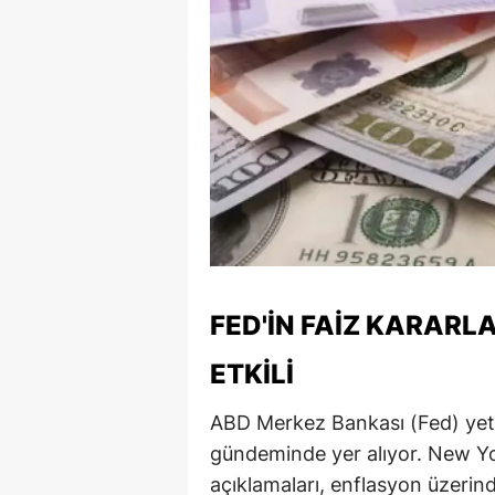
S
Si
S
S
T
T
T
FED'IN FAIZ KARARL
T
ETKILI
Ş
ABD Merkez Bankası (Fed) yetkil
U
gündeminde yer alıyor. New Yo
açıklamaları, enflasyon üzerin
V