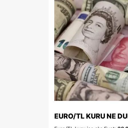
E
E
E
E
E
G
G
G
H
H
EURO/TL KURU NE D
I