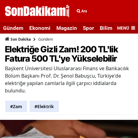
Ara
Gündem
Ekonomi
Magazin
Spor
Bilim ve Teknolo
MENÜ
Gündem
Son Dakika
Elektriğe Gizli Zam! 200 TL'lik
Fatura 500 TL'ye Yükselebilir
Başkent Üniversitesi Uluslararası Finans ve Bankacılık
Bölüm Başkanı Prof. Dr. Şenol Babuşcu, Türkiye'de
elektriğe yapılan zamlarla ilgili çarpıcı iddialarda
bulundu.
#Zam
#Elektrik