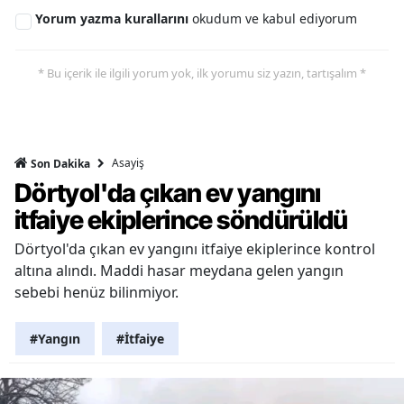
Yorum yazma kurallarını
okudum ve kabul ediyorum
* Bu içerik ile ilgili yorum yok, ilk yorumu siz yazın, tartışalım *
Asayiş
Son Dakika
Dörtyol'da çıkan ev yangını
itfaiye ekiplerince söndürüldü
Dörtyol'da çıkan ev yangını itfaiye ekiplerince kontrol
altına alındı. Maddi hasar meydana gelen yangın
sebebi henüz bilinmiyor.
#Yangın
#İtfaiye