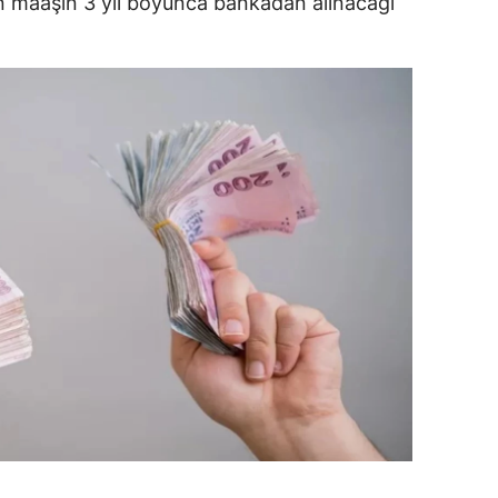
 maaşın 3 yıl boyunca bankadan alınacağı
ersin
stanbul
zmir
ars
astamonu
ayseri
rklareli
ırşehir
ocaeli
onya
ütahya