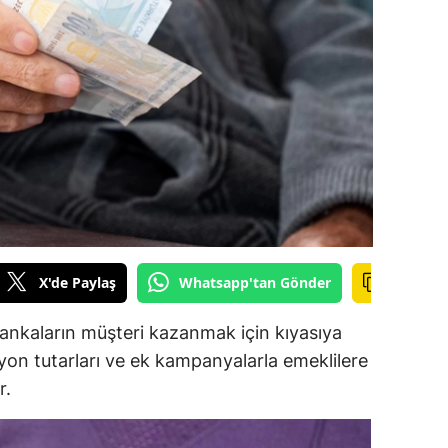
ilecik
ingöl
tlis
olu
urdur
ursa
anakkale
X'de Paylaş
Whatsapp'tan Gönder
ankırı
ankaların müşteri kazanmak için kıyasıya
orum
syon tutarları ve ek kampanyalarla emeklilere
r.
enizli
iyarbakır