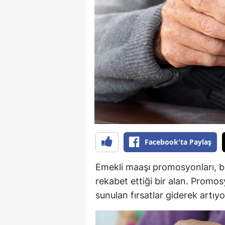
B
B
Bi
B
B
B
Ç
Facebook'ta Paylaş
Ç
Emekli maaşı promosyonları, b
Ç
rekabet ettiği bir alan. Promo
sunulan fırsatlar giderek artıyo
D
D