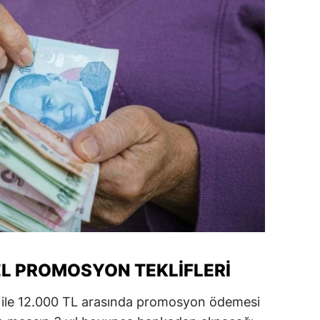
dirne
lazığ
rzincan
rzurum
skişehir
aziantep
iresun
ümüşhane
akkari
L PROMOSYON TEKLIFLERI
atay
 ile 12.000 TL arasında promosyon ödemesi
sparta