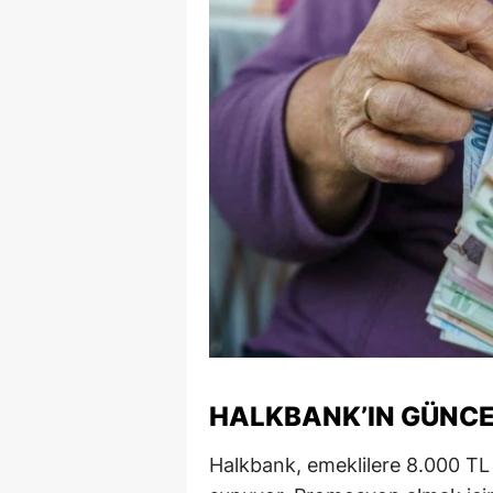
E
E
E
E
E
G
G
G
H
HALKBANK’IN GÜNCE
H
Halkbank, emeklilere 8.000 TL
I