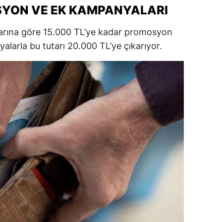
SYON VE EK KAMPANYALARI
alatya
tarına göre 15.000 TL’ye kadar promosyon
anisa
larla bu tutarı 20.000 TL’ye çıkarıyor.
ahramanmaraş
ardin
uğla
uş
evşehir
iğde
rdu
ize
akarya