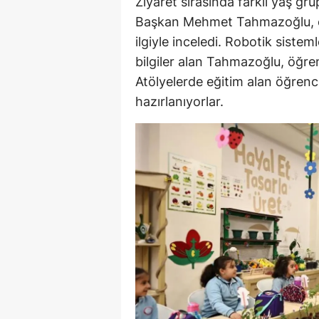
Ziyaret sırasında farklı yaş gru
Başkan Mehmet Tahmazoğlu, öğre
M
ilgiyle inceledi. Robotik sistem
M
bilgiler alan Tahmazoğlu, öğrenc
K
Atölyelerde eğitim alan öğrenci
hazırlanıyorlar.
M
M
M
N
N
O
R
S