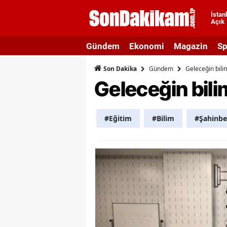
İstan
Açık
A
Gündem
Ekonomi
Magazin
Sp
A
Gündem
Geleceğin bili
Son Dakika
A
Geleceğin bili
A
A
#Eğitim
#Bilim
#Şahinbe
A
A
A
A
B