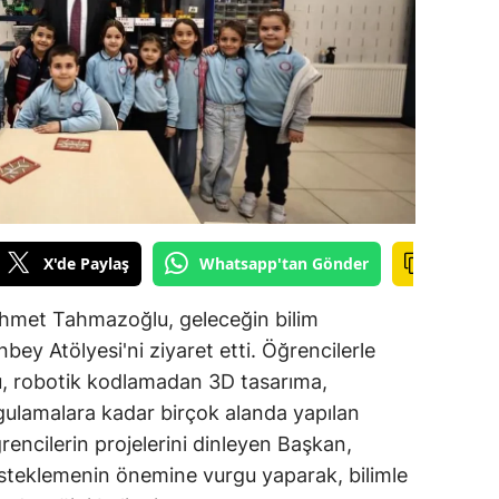
ilecik
ingöl
tlis
olu
urdur
ursa
X'de Paylaş
Whatsapp'tan Gönder
anakkale
hmet Tahmazoğlu, geleceğin bilim
ankırı
inbey Atölyesi'ni ziyaret etti. Öğrencilerle
u, robotik kodlamadan 3D tasarıma,
orum
gulamalara kadar birçok alanda yapılan
enizli
ğrencilerin projelerini dinleyen Başkan,
desteklemenin önemine vurgu yaparak, bilimle
iyarbakır