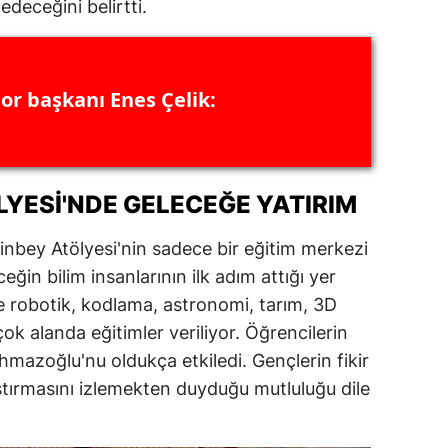
edeceğini belirtti.
dirne
lazığ
or başkanı Enes Çelik:
rzincan
rzurum
skişehir
LYESI'NDE GELECEĞE YATIRIM
aziantep
nbey Atölyesi'nin sadece bir eğitim merkezi
iresun
ğin bilim insanlarının ilk adım attığı yer
de robotik, kodlama, astronomi, tarım, 3D
ümüşhane
rçok alanda eğitimler veriliyor. Öğrencilerin
akkari
hmazoğlu'nu oldukça etkiledi. Gençlerin fikir
ştırmasını izlemekten duyduğu mutluluğu dile
atay
sparta