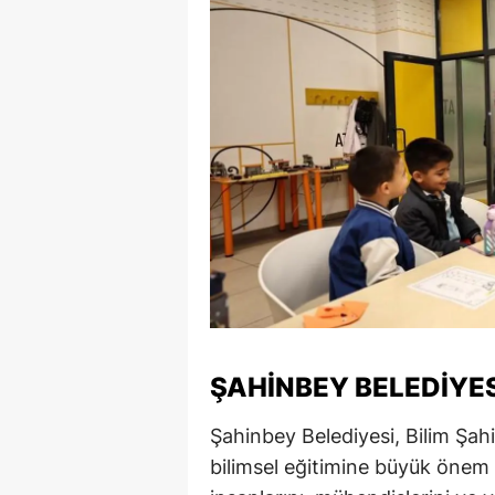
Y
Z
A
B
K
K
B
Ş
ŞAHINBEY BELEDIYES
B
Şahinbey Belediyesi, Bilim Şahi
A
bilimsel eğitimine büyük önem v
I