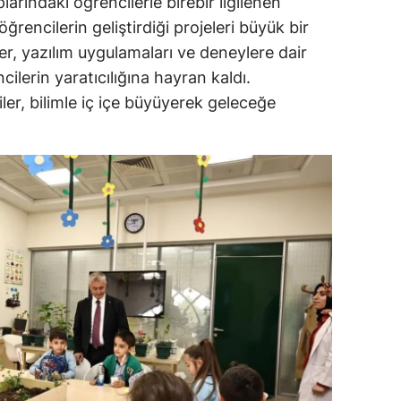
plarındaki öğrencilerle birebir ilgilenen
ncilerin geliştirdiği projeleri büyük bir
alatya
ler, yazılım uygulamaları ve deneylere dair
anisa
ilerin yaratıcılığına hayran kaldı.
ahramanmaraş
ler, bilimle iç içe büyüyerek geleceğe
ardin
uğla
uş
evşehir
iğde
rdu
ize
akarya