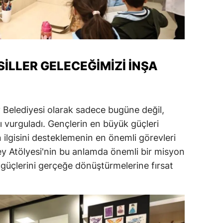
amsun
irt
inop
SILLER GELECEĞIMIZI İNŞA
ivas
ekirdağ
Belediyesi olarak sadece bugüne değil,
okat
ı vurguladı. Gençlerin en büyük güçleri
 ilgisini desteklemenin en önemli görevleri
rabzon
bey Atölyesi'nin bu anlamda önemli bir misyon
unceli
 güçlerini gerçeğe dönüştürmelerine fırsat
anlıurfa
şak
an