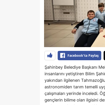
B
B
Bi
B
B
B
Facebook'ta Paylaş
Ç
Şahinbey Belediye Başkanı Me
Ç
insanlarını yetiştiren Bilim Şah
yakından ilgilenen Tahmazoğl
Ç
astronomiden tarım temelli uy
D
çalışmaları yerinde inceledi. Ö
gençlerin bilime olan ilgisini 
D