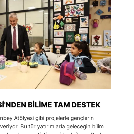
ozgat
onguldak
ksaray
ayburt
araman
ırıkkale
atman
ırnak
I'NDEN BILIME TAM DESTEK
artın
nbey Atölyesi gibi projelerle gençlerin
rdahan
eriyor. Bu tür yatırımlarla geleceğin bilim
ğdır