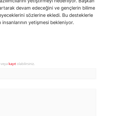
azılımcılarını yetiştirmeyi hedefliyor. Başkan
artarak devam edeceğini ve gençlerin bilime
alova
eyeceklerini sözlerine ekledi. Bu desteklerle
arabük
m insanlarının yetişmesi bekleniyor.
lis
smaniye
üzce
r veya
kayıt
olabilirsiniz.