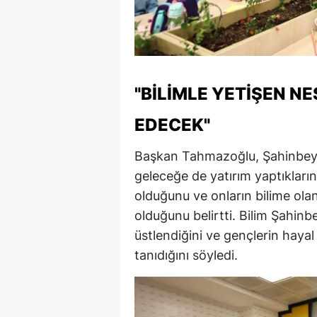
S
Si
S
"BILIMLE YETIŞEN NE
S
EDECEK"
T
Başkan Tahmazoğlu, Şahinbey 
T
geleceğe de yatırım yaptıkların
olduğunu ve onların bilime olan
T
olduğunu belirtti. Bilim Şahin
T
üstlendiğini ve gençlerin hayal
tanıdığını söyledi.
Ş
U
V