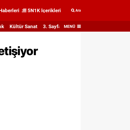
Haberleri
5N1K İçerikleri
Ara
ık
Kültür Sanat
3. Sayfa
MENÜ
etişiyor