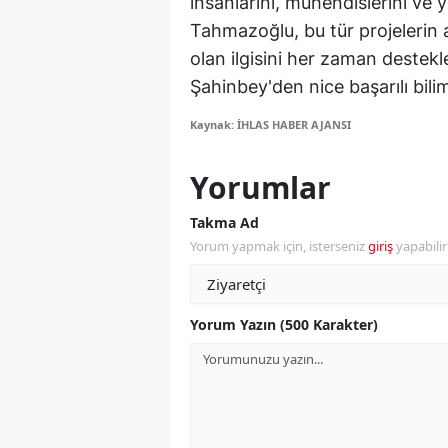
insanlarını, mühendislerini ve y
Tahmazoğlu, bu tür projelerin 
Y
olan ilgisini her zaman destekl
K
Şahinbey'den nice başarılı bili
Ki
Kaynak: İHLAS HABER AJANSI
O
Yorumlar
D
Takma Ad
Yorum yapmak için, isterseniz
giriş
yapabili
Yorum Yazın (500 Karakter)