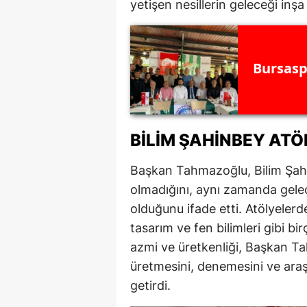
yetişen nesillerin geleceği inşa 
E
E
Bursasp
E
E
E
BILIM ŞAHINBEY ATÖ
G
Başkan Tahmazoğlu, Bilim Şahi
G
olmadığını, aynı zamanda gelece
olduğunu ifade etti. Atölyeler
G
tasarım ve fen bilimleri gibi bi
H
azmi ve üretkenliği, Başkan Ta
üretmesini, denemesini ve ara
H
getirdi.
I