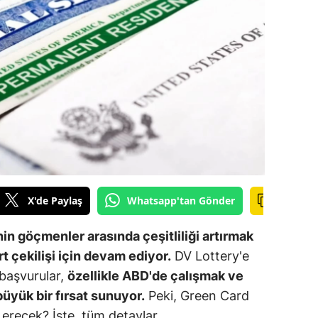
ilecik
ingöl
tlis
olu
urdur
ursa
anakkale
X'de Paylaş
Whatsapp'tan Gönder
ankırı
in göçmenler arasında çeşitliliği artırmak
orum
t çekilişi için devam ediyor.
DV Lottery'e
 başvurular,
özellikle ABD'de çalışmak ve
enizli
üyük bir fırsat sunuyor.
Peki, Green Card
iyarbakır
erecek? İşte, tüm detaylar…