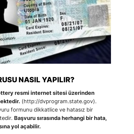
amsun
irt
inop
ivas
ekirdağ
okat
USU NASIL YAPILIR?
rabzon
ttery resmi internet sitesi üzerinden
unceli
mektedir.
(http://dvprogram.state.gov).
anlıurfa
vuru formunu dikkatlice ve hatasız bir
tedir.
Başvuru sırasında herhangi bir hata,
şak
na yol açabilir.
an