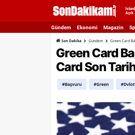
İstan
Açık
A
Gündem
Ekonomi
Magazin
Sp
A
Gündem
Green Card Ba
Son Dakika
A
Green Card Ba
A
Card Son Tarih
A
A
#Başvuru
#Green
#Dvlot
A
A
A
B