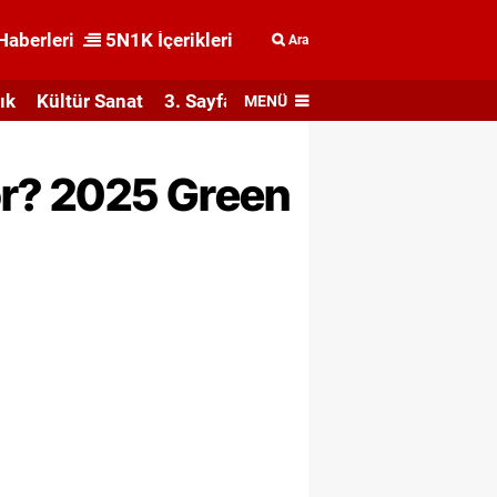
Haberleri
5N1K İçerikleri
Ara
ık
Kültür Sanat
3. Sayfa
MENÜ
or? 2025 Green