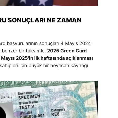
alatya
anisa
RU SONUÇLARI NE ZAMAN
ahramanmaraş
ardin
ard başvurularının sonuçları 4 Mayıs 2024
da benzer bir takvimle,
2025 Green Card
uğla
Mayıs 2025'in ilk haftasında açıklanması
uş
sahipleri için büyük bir heyecan kaynağı
evşehir
iğde
rdu
ize
akarya