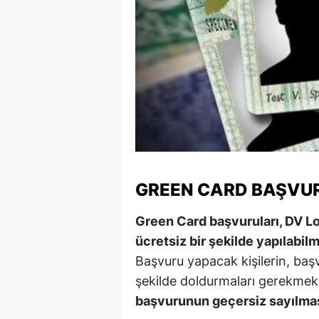
S
Si
S
S
T
T
GREEN CARD BAŞVUR
T
Green Card başvuruları, DV Lo
T
ücretsiz bir şekilde yapılabil
Ş
Başvuru yapacak kişilerin, baş
şekilde doldurmaları gerekmek
U
başvurunun geçersiz sayılması
V