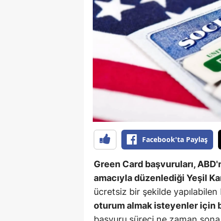
B
B
Bi
B
B
B
Ç
Facebook'ta Paylaş
Ç
Green Card başvuruları, ABD'n
Ç
amacıyla düzenlediği Yeşil Kar
ücretsiz bir şekilde yapılabilen
D
oturum almak isteyenler için b
D
başvuru süreci ne zaman sona 