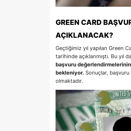
M
M
GREEN CARD BAŞVU
K
AÇIKLANACAK?
M
Geçtiğimiz yıl yapılan Green C
tarihinde açıklanmıştı. Bu yıl 
M
başvuru değerlendirmelerinin 
M
bekleniyor.
Sonuçlar, başvuru 
olmaktadır.
N
N
O
R
S