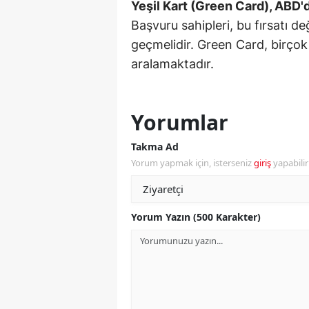
Yeşil Kart (Green Card), ABD'
Başvuru sahipleri, bu fırsatı de
Y
geçmelidir. Green Card, birçok k
K
aralamaktadır.
Ki
O
Yorumlar
D
Takma Ad
Yorum yapmak için, isterseniz
giriş
yapabili
Yorum Yazın (500 Karakter)