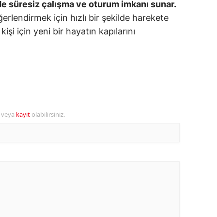
de süresiz çalışma ve oturum imkanı sunar.
ğerlendirmek için hızlı bir şekilde harekete
alova
işi için yeni bir hayatın kapılarını
arabük
lis
smaniye
üzce
r veya
kayıt
olabilirsiniz.