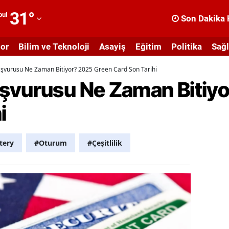
31
°
bul
Son Dakika 
dana
or
Bilim ve Teknoloji
Asayiş
Eğitim
Politika
Sağl
dıyaman
şvurusu Ne Zaman Bitiyor? 2025 Green Card Son Tarihi
fyonkarahisar
şvurusu Ne Zaman Bitiy
ğrı
i
masya
nkara
tery
#Oturum
#Çeşitlilik
ntalya
rtvin
ydın
alıkesir