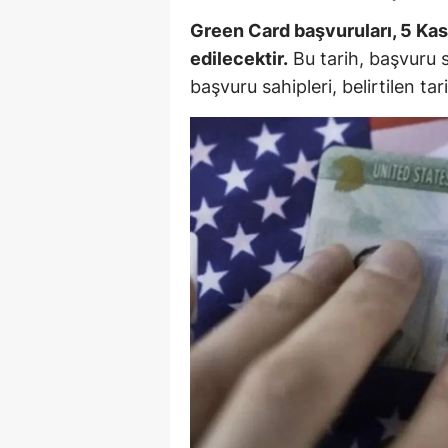
M
Green Card başvuruları, 5 Kas
edilecektir.
Bu tarih, başvuru s
İ
başvuru sahipleri, belirtilen ta
İ
K
K
K
Kı
K
K
K
K