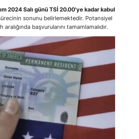
ersin
ım 2024 Salı günü TSİ 20.00'ye kadar kabul
ürecinin sonunu belirlemektedir. Potansiyel
stanbul
rih aralığında başvurularını tamamlamalıdır.
zmir
ars
astamonu
ayseri
rklareli
ırşehir
ocaeli
onya
ütahya