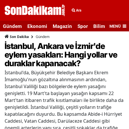
Ara
Gündem
Ekonomi
Magazin
Spor
Bilim ve Teknolo
MENÜ
Gündem
Son Dakika
İstanbul, Ankara ve İzmir'de
eylem yasakları: Hangi yollar ve
duraklar kapanacak?
İstanbul'da, Büyükşehir Belediye Başkanı Ekrem
İmamoğlu'nun gözaltına alınmasının ardından,
İstanbul Valiliği bazı bölgelerde eylem yasağını
genişletti. 19 Mart'ta başlayan yasağın kapsamı 22
Mart'tan itibaren trafik kısıtlamaları ile birlikte daha da
genişletildi. İstanbul Valiliği, çeşitli yolların trafiğe
kapatılacağını duyurdu. Bu kapsamda Abide-i Hürriyet
Caddesi, Vatan Caddesi, Darülaceze Caddesi gibi
önemli arterlerin yanı sıra, çeşitli sokaklar da trafiğe