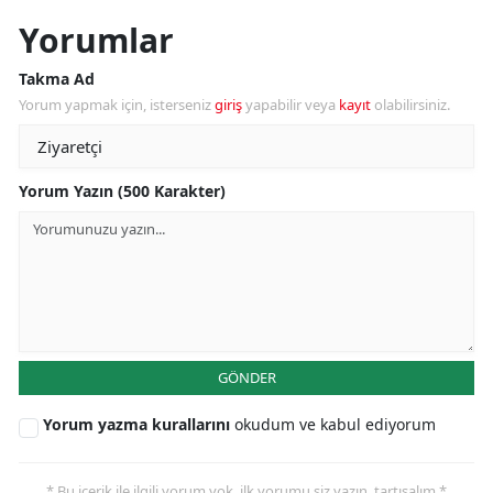
Yorumlar
Takma Ad
Yorum yapmak için, isterseniz
giriş
yapabilir veya
kayıt
olabilirsiniz.
Yorum Yazın (500 Karakter)
GÖNDER
Yorum yazma kurallarını
okudum ve kabul ediyorum
* Bu içerik ile ilgili yorum yok, ilk yorumu siz yazın, tartışalım *