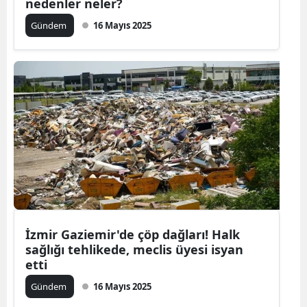
nedenler neler?
Gündem
16 Mayıs 2025
İzmir Gaziemir'de çöp dağları! Halk
sağlığı tehlikede, meclis üyesi isyan
etti
Gündem
16 Mayıs 2025