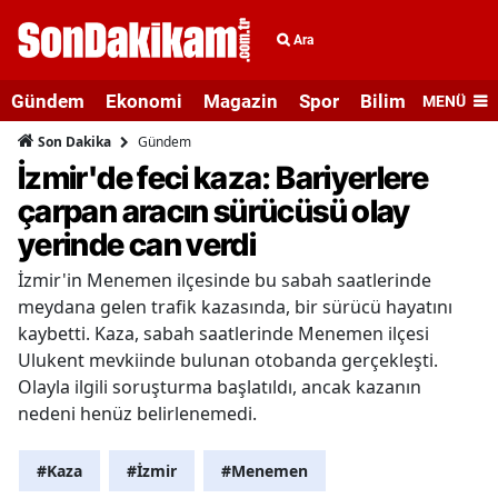
Ara
Gündem
Ekonomi
Magazin
Spor
Bilim ve Teknolo
MENÜ
Gündem
Son Dakika
İzmir'de feci kaza: Bariyerlere
çarpan aracın sürücüsü olay
yerinde can verdi
İzmir'in Menemen ilçesinde bu sabah saatlerinde
meydana gelen trafik kazasında, bir sürücü hayatını
kaybetti. Kaza, sabah saatlerinde Menemen ilçesi
Ulukent mevkiinde bulunan otobanda gerçekleşti.
Olayla ilgili soruşturma başlatıldı, ancak kazanın
nedeni henüz belirlenemedi.
#Kaza
#İzmir
#Menemen