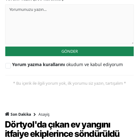
GÖNDER
Yorum yazma kurallarını
okudum ve kabul ediyorum
* Bu içerik ile ilgili yorum yok, ilk yorumu siz yazın, tartışalım *
Asayiş
Son Dakika
Dörtyol'da çıkan ev yangını
itfaiye ekiplerince söndürüldü