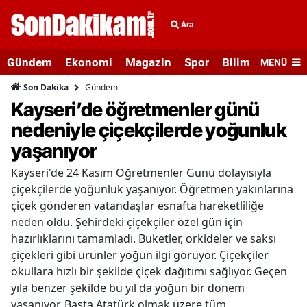
Ara
Gündem
Ekonomi
Magazin
Spor
Bilim ve Teknolo
MENÜ
Gündem
Son Dakika
Kayseri’de öğretmenler günü
nedeniyle çiçekçilerde yoğunluk
yaşanıyor
Kayseri'de 24 Kasım Öğretmenler Günü dolayısıyla
çiçekçilerde yoğunluk yaşanıyor. Öğretmen yakınlarına
çiçek gönderen vatandaşlar esnafta hareketliliğe
neden oldu. Şehirdeki çiçekçiler özel gün için
hazırlıklarını tamamladı. Buketler, orkideler ve saksı
çiçekleri gibi ürünler yoğun ilgi görüyor. Çiçekçiler
okullara hızlı bir şekilde çiçek dağıtımı sağlıyor. Geçen
yıla benzer şekilde bu yıl da yoğun bir dönem
yaşanıyor. Başta Atatürk olmak üzere tüm