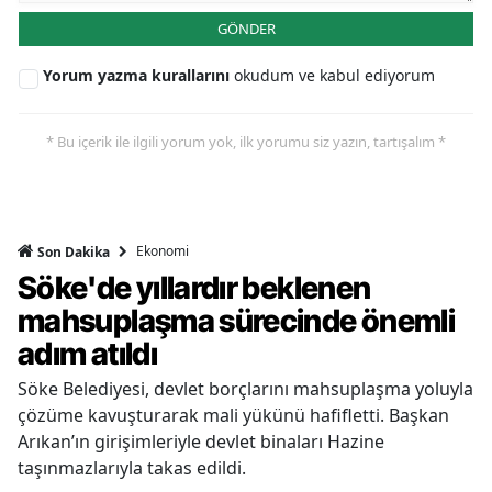
GÖNDER
Yorum yazma kurallarını
okudum ve kabul ediyorum
* Bu içerik ile ilgili yorum yok, ilk yorumu siz yazın, tartışalım *
Ekonomi
Son Dakika
Söke'de yıllardır beklenen
mahsuplaşma sürecinde önemli
adım atıldı
Söke Belediyesi, devlet borçlarını mahsuplaşma yoluyla
çözüme kavuşturarak mali yükünü hafifletti. Başkan
Arıkan’ın girişimleriyle devlet binaları Hazine
taşınmazlarıyla takas edildi.