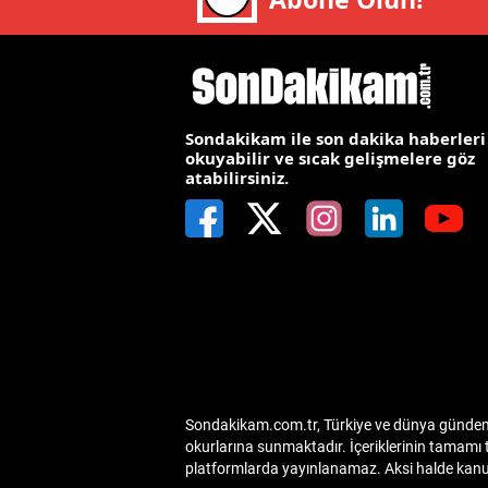
E
E
E
Sondakikam ile son dakika haberleri
okuyabilir ve sıcak gelişmelere göz
E
atabilirsiniz.
E
G
G
G
H
Sondakikam.com.tr, Türkiye ve dünya gündemin
H
okurlarına sunmaktadır. İçeriklerinin tamamı 
platformlarda yayınlanamaz. Aksi halde kanuni
I