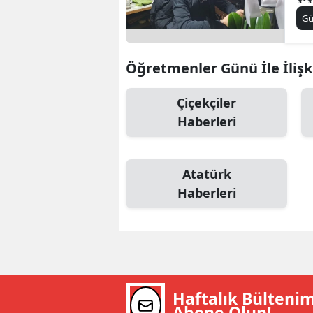
ya
B
G
B
Öğretmenler Günü İle İlişk
Bi
Çiçekçiler
B
Haberleri
B
B
Atatürk
Ç
Haberleri
Ç
Ç
D
Haftalık Bülteni
D
Abone Olun!