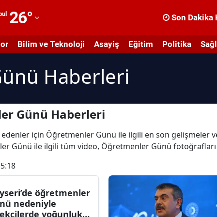
26
°
bul
Son Dakika 
dana
or
Bilim ve Teknoloji
Asayiş
Eğitim
Politika
Sağl
dıyaman
ünü Haberleri
fyonkarahisar
ğrı
masya
er Günü Haberleri
nkara
 edenler için Öğretmenler Günü ile ilgili en son gelişmele
er Günü ile ilgili tüm video, Öğretmenler Günü fotoğraflar
ntalya
15:18
rtvin
ydın
yseri’de öğretmenler
nü nedeniyle
alıkesir
çekçilerde yoğunluk