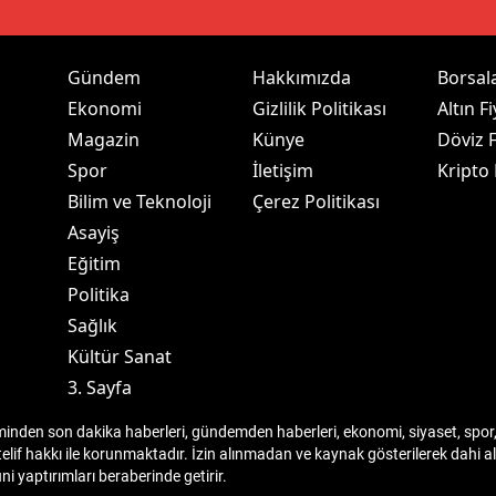
dirne
lazığ
Gündem
Hakkımızda
Borsal
Ekonomi
Gizlilik Politikası
Altın Fi
rzincan
Magazin
Künye
Döviz F
rzurum
Spor
İletişim
Kripto
Bilim ve Teknoloji
Çerez Politikası
skişehir
Asayiş
aziantep
Eğitim
Politika
iresun
Sağlık
ümüşhane
Kültür Sanat
3. Sayfa
akkari
den son dakika haberleri, gündemden haberleri, ekonomi, siyaset, spor, 
atay
telif hakkı ile korunmaktadır. İzin alınmadan ve kaynak gösterilerek dahi
 yaptırımları beraberinde getirir.
sparta