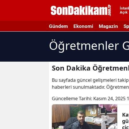
İstan
Açık
A
Gündem
Ekonomi
Magazin
Sp
A
Öğretmenler G
A
A
A
Son Dakika Öğretmenl
A
Bu sayfada güncel gelişmeleri takip
haberleri sunulmaktadır. Öğretmenl
A
Güncelleme Tarihi:
Kasım 24, 2025 
A
A
Ka
gü
B
çi