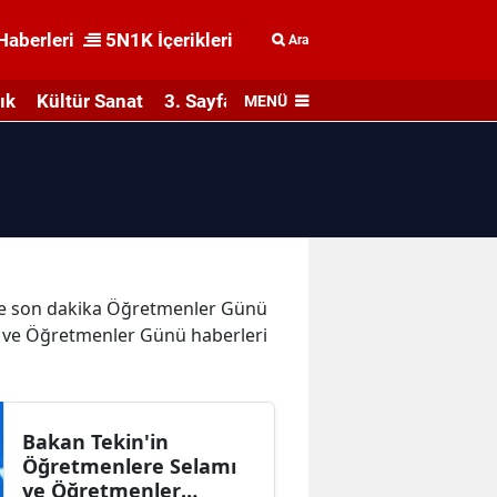
Haberleri
5N1K İçerikleri
Ara
ık
Kültür Sanat
3. Sayfa
MENÜ
r ve son dakika Öğretmenler Günü
ı ve Öğretmenler Günü haberleri
Bakan Tekin'in
Öğretmenlere Selamı
ve Öğretmenler