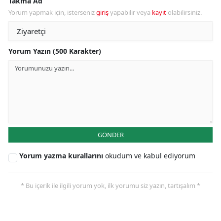
Takma Ad
Yorum yapmak için, isterseniz
giriş
yapabilir veya
kayıt
olabilirsiniz.
Yorum Yazın (500 Karakter)
GÖNDER
Yorum yazma kurallarını
okudum ve kabul ediyorum
* Bu içerik ile ilgili yorum yok, ilk yorumu siz yazın, tartışalım *