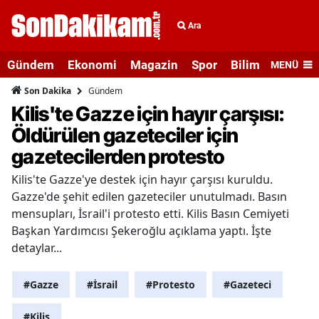
Ara
Gündem
Ekonomi
Magazin
Spor
Bilim ve Teknolo
MENÜ
Gündem
Son Dakika
Kilis'te Gazze için hayır çarşısı:
Öldürülen gazeteciler için
gazetecilerden protesto
Kilis'te Gazze'ye destek için hayır çarşısı kuruldu.
Gazze'de şehit edilen gazeteciler unutulmadı. Basın
mensupları, İsrail'i protesto etti. Kilis Basın Cemiyeti
Başkan Yardımcısı Şekeroğlu açıklama yaptı. İşte
detaylar...
#Gazze
#İsrail
#Protesto
#Gazeteci
#Kilis