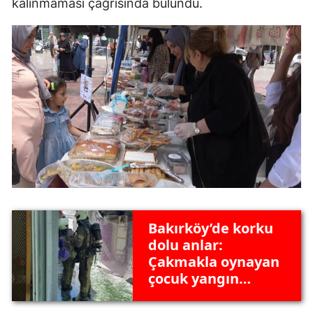
kalınmaması çağrısında bulundu.
Bakırköy’de korku
dolu anlar:
Çakmakla oynayan
çocuk yangın
çıkardı