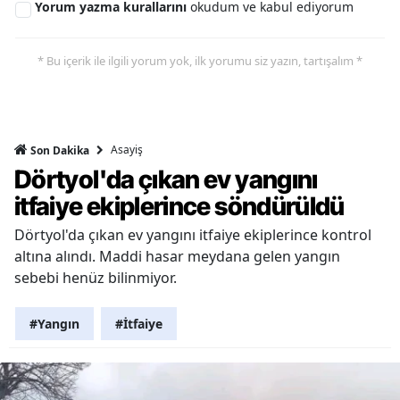
Yorum yazma kurallarını
okudum ve kabul ediyorum
* Bu içerik ile ilgili yorum yok, ilk yorumu siz yazın, tartışalım *
Asayiş
Son Dakika
Dörtyol'da çıkan ev yangını
itfaiye ekiplerince söndürüldü
Dörtyol'da çıkan ev yangını itfaiye ekiplerince kontrol
altına alındı. Maddi hasar meydana gelen yangın
sebebi henüz bilinmiyor.
#Yangın
#İtfaiye