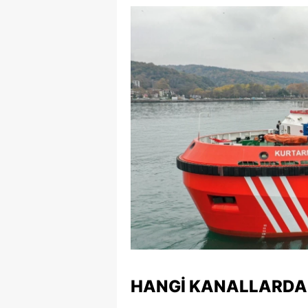
Y
K
Ki
O
D
HANGI KANALLARDAN