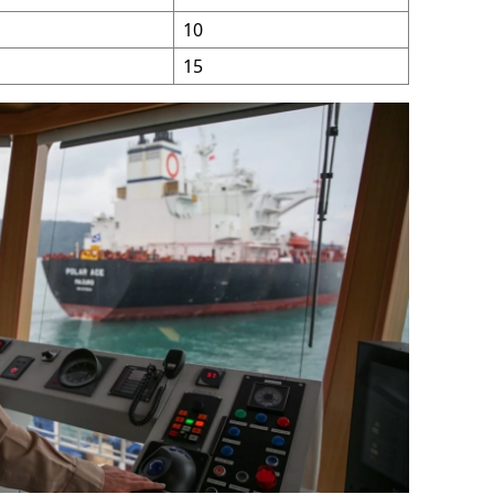
10
alatya
15
anisa
ahramanmaraş
ardin
uğla
uş
evşehir
iğde
rdu
ize
akarya