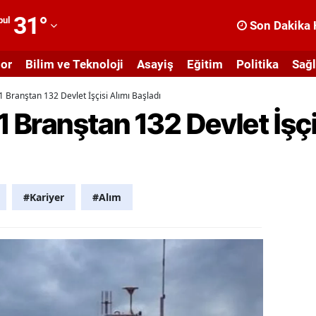
31
°
bul
Son Dakika 
dana
or
Bilim ve Teknoloji
Asayiş
Eğitim
Politika
Sağl
dıyaman
1 Branştan 132 Devlet İşçisi Alımı Başladı
fyonkarahisar
1 Branştan 132 Devlet İşçi
ğrı
masya
nkara
#Kariyer
#Alım
ntalya
rtvin
ydın
alıkesir