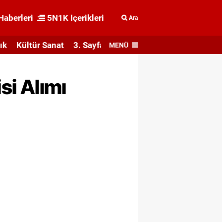
Haberleri
5N1K İçerikleri
Ara
ık
Kültür Sanat
3. Sayfa
MENÜ
si Alımı