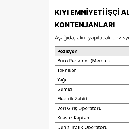
M
KIYI EMNIYETI İŞÇI 
İ
KONTENJANLARI
İ
Aşağıda, alım yapılacak pozisyon
K
Pozisyon
K
Büro Personeli (Memur)
K
Tekniker
Kı
Yağcı
Gemici
K
Elektrik Zabiti
K
Veri Giriş Operatörü
K
Kılavuz Kaptan
K
Deniz Trafik Operatörü