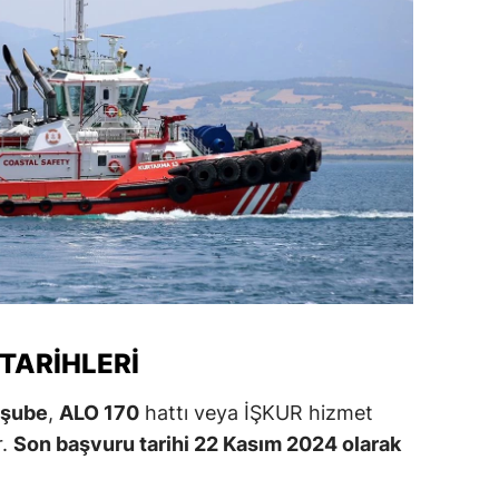
ozgat
onguldak
ksaray
ayburt
araman
ırıkkale
atman
TARIHLERI
ırnak
artın
-şube
,
ALO 170
hattı veya İŞKUR hizmet
r.
Son başvuru tarihi 22 Kasım 2024 olarak
rdahan
ğdır