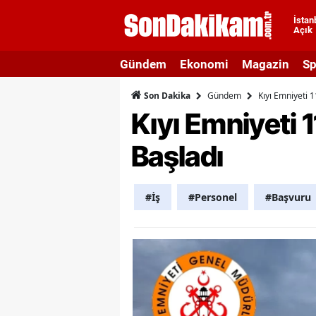
İstan
Açık
A
Gündem
Ekonomi
Magazin
Sp
A
Gündem
Kıyı Emniyeti 1
Son Dakika
A
Kıyı Emniyeti 1
A
Başladı
A
A
#İş
#Personel
#Başvuru
A
A
A
B