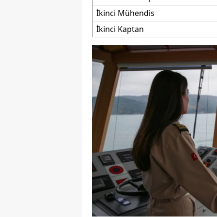
İkinci Mühendis
M
İkinci Kaptan
M
K
M
M
M
N
N
O
R
S