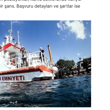
r şans. Başvuru detayları ve şartlar ise
dirne
lazığ
rzincan
rzurum
skişehir
aziantep
iresun
ümüşhane
akkari
atay
sparta