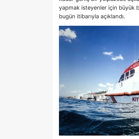
yapmak isteyenler için büyük bi
E
bugün itibarıyla açıklandı.
E
E
E
E
G
G
G
H
H
I