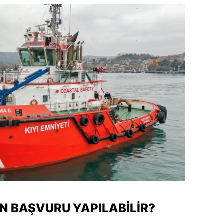
alova
arabük
lis
smaniye
üzce
 BAŞVURU YAPILABILIR?