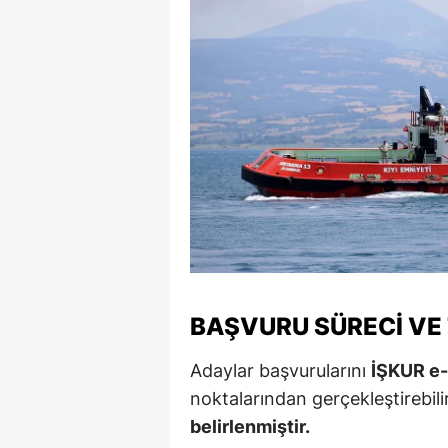
Y
Z
A
B
K
K
B
BAŞVURU SÜRECI VE 
Ş
B
Adaylar başvurularını
İŞKUR e
noktalarından gerçekleştirebili
A
belirlenmiştir.
I