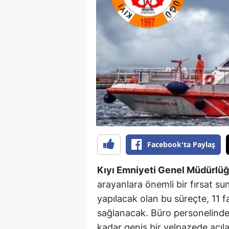
B
B
Bi
B
B
B
Ç
Facebook'ta Paylaş
Ç
Kıyı Emniyeti Genel Müdürlü
Ç
arayanlara önemli bir fırsat 
yapılacak olan bu süreçte, 11 fa
D
sağlanacak. Büro personelinde
D
kadar geniş bir yelpazede açıl