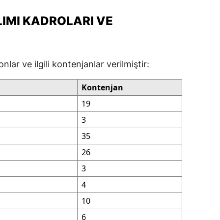
ersin
ALIMI KADROLARI VE
stanbul
zmir
lar ve ilgili kontenjanlar verilmiştir:
ars
Kontenjan
astamonu
19
ayseri
3
rklareli
35
26
ırşehir
3
ocaeli
4
onya
10
ütahya
6