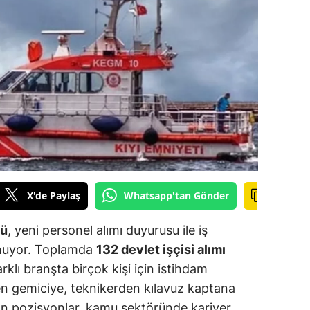
ilecik
ingöl
tlis
olu
urdur
ursa
anakkale
X'de Paylaş
Whatsapp'tan Gönder
ankırı
ğü
, yeni personel alımı duyurusu ile iş
orum
sunuyor. Toplamda
132 devlet işçisi alımı
rklı branşta birçok kişi için istihdam
enizli
n gemiciye, teknikerden kılavuz kaptana
iyarbakır
an pozisyonlar, kamu sektöründe kariyer