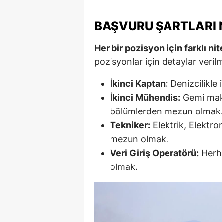
S
BAŞVURU ŞARTLARI 
Si
Her bir pozisyon için farklı ni
S
pozisyonlar için detaylar verilm
S
İkinci Kaptan:
Denizcilikle 
İkinci Mühendis:
Gemi makin
T
bölümlerden mezun olmak
T
Tekniker:
Elektrik, Elektro
T
mezun olmak.
Veri Giriş Operatörü:
Herha
T
olmak.
Ş
U
V