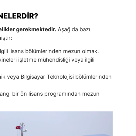
amsun
NELERDIR?
irt
telikler gerekmektedir.
Aşağıda bazı
inop
iştir:
ivas
ilgili lisans bölümlerinden mezun olmak.
eleri işletme mühendisliği veya ilgili
ekirdağ
.
okat
nik veya Bilgisayar Teknolojisi bölümlerinden
rabzon
ngi bir ön lisans programından mezun
unceli
anlıurfa
şak
an