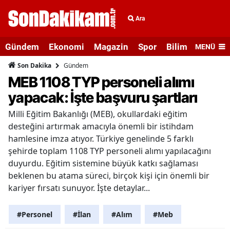
Ara
Gündem
Ekonomi
Magazin
Spor
Bilim ve Teknolo
MENÜ
Gündem
Son Dakika
MEB 1108 TYP personeli alımı
yapacak: İşte başvuru şartları
Milli Eğitim Bakanlığı (MEB), okullardaki eğitim
desteğini artırmak amacıyla önemli bir istihdam
hamlesine imza atıyor. Türkiye genelinde 5 farklı
şehirde toplam 1108 TYP personeli alımı yapılacağını
duyurdu. Eğitim sistemine büyük katkı sağlaması
beklenen bu atama süreci, birçok kişi için önemli bir
kariyer fırsatı sunuyor. İşte detaylar...
#Personel
#İlan
#Alım
#Meb