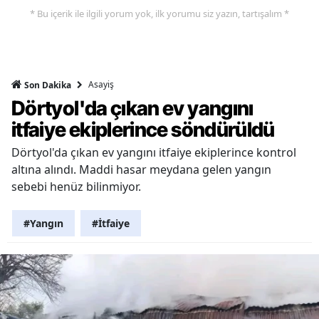
* Bu içerik ile ilgili yorum yok, ilk yorumu siz yazın, tartışalım *
Asayiş
Son Dakika
Dörtyol'da çıkan ev yangını
itfaiye ekiplerince söndürüldü
Dörtyol'da çıkan ev yangını itfaiye ekiplerince kontrol
altına alındı. Maddi hasar meydana gelen yangın
sebebi henüz bilinmiyor.
#Yangın
#İtfaiye