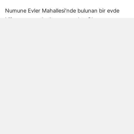
Numune Evler Mahallesi'nde bulunan bir evde
bilinmeyen nedenle yangın çıktı. Olay,
çevredekiler tarafından fark edilerek yetkililere
bildirildi.
Hatay Büyükşehir Belediyesi'ne bağlı itfaiye