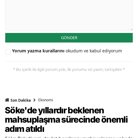
GÖNDER
Yorum yazma kurallarını
okudum ve kabul ediyorum
* Bu içerik ile ilgili yorum yok, ilk yorumu siz yazın, tartışalım *
Ekonomi
Son Dakika
Söke'de yıllardır beklenen
mahsuplaşma sürecinde önemli
adım atıldı