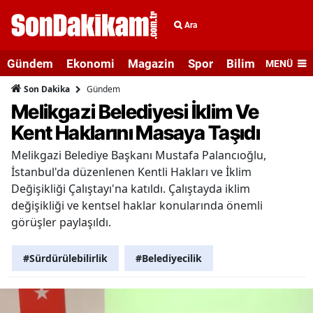
Ara
Gündem
Ekonomi
Magazin
Spor
Bilim ve Teknolo
MENÜ
Gündem
Son Dakika
Melikgazi Belediyesi İklim Ve
Kent Haklarını Masaya Taşıdı
Melikgazi Belediye Başkanı Mustafa Palancıoğlu,
İstanbul'da düzenlenen Kentli Hakları ve İklim
Değişikliği Çalıştayı'na katıldı. Çalıştayda iklim
değişikliği ve kentsel haklar konularında önemli
görüşler paylaşıldı.
#Sürdürülebilirlik
#Belediyecilik