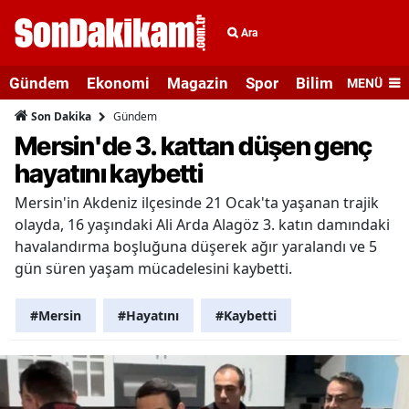
Ara
Gündem
Ekonomi
Magazin
Spor
Bilim ve Teknolo
MENÜ
Gündem
Son Dakika
Mersin'de 3. kattan düşen genç
hayatını kaybetti
Mersin'in Akdeniz ilçesinde 21 Ocak'ta yaşanan trajik
olayda, 16 yaşındaki Ali Arda Alagöz 3. katın damındaki
havalandırma boşluğuna düşerek ağır yaralandı ve 5
gün süren yaşam mücadelesini kaybetti.
#Mersin
#Hayatını
#Kaybetti