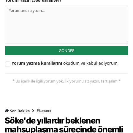
Yorum Yazın (500 Karakter)
GÖNDER
Yorum yazma kurallarını
okudum ve kabul ediyorum
* Bu içerik ile ilgili yorum yok, ilk yorumu siz yazın, tartışalım *
Ekonomi
Son Dakika
Söke'de yıllardır beklenen
mahsuplaşma sürecinde önemli