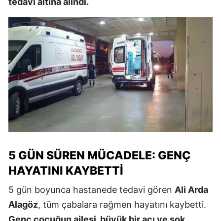
tedavi altına alındı.
5 GÜN SÜREN MÜCADELE: GENÇ
HAYATINI KAYBETTI
5 gün boyunca hastanede tedavi gören
Ali Arda
Alagöz
, tüm çabalara rağmen hayatını kaybetti.
Genç çocuğun ailesi, büyük bir acı ve şok