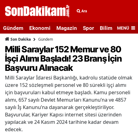
Ara
Gündem
Ekonomi
Magazin
Spor
Bilim ve Teknolo
MENÜ
Gündem
Son Dakika
Milli Saraylar 152 Memur ve 80
İşçi Alımı Başladı! 23 Branş İçin
Başvuru Alınacak
Milli Saraylar İdaresi Başkanlığı, kadrolu statüde olmak
üzere 152 sözleşmeli personel ve 80 sürekli işçi alımı
için başvuruları kabul etmeye başladı. Kamu personeli
alımı, 657 sayılı Devlet Memurları Kanunu’na ve 4857
sayılı İş Kanunu’na dayanarak gerçekleştiriliyor.
Başvurular, Kariyer Kapısı internet sitesi üzerinden
yapılacak ve 24 Kasım 2024 tarihine kadar devam
edecek.