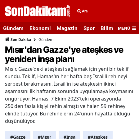
Ara
Gündem
Ekonomi
Magazin
Spor
Bilim ve Teknolo
MENÜ
Gündem
Son Dakika
Mısır'dan Gazze'ye ateşkes ve
yeniden inşa planı
Mısır, Gazze'deki ateşkesi sağlamak için yeni bir teklif
sundu. Teklif, Hamas'ın her hafta beş İsrailli rehineyi
serbest bırakmasını, İsrail'in ise ateşkesin ikinci
aşamasını ilk haftanın sonunda uygulamaya koymasını
öngörüyor. Hamas, 7 Ekim 2023'teki operasyonda
250'den fazla kişiyi rehin almıştı ve halen 59 rehineyi
elinde tutuyor. Bu rehinelerin 24'ünün hayatta olduğu
düşünülüyor.
#Gazze
#Mısır
#İnşa
#Ateşkes