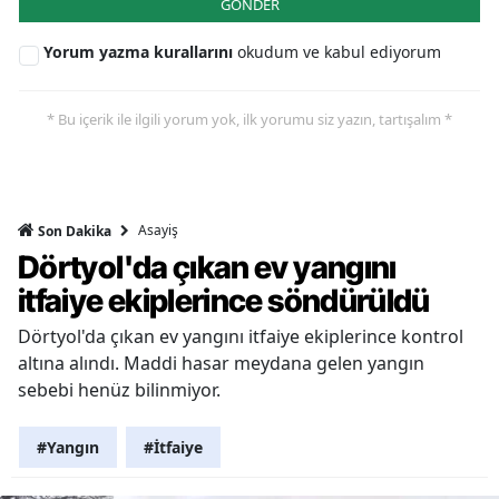
GÖNDER
Yorum yazma kurallarını
okudum ve kabul ediyorum
* Bu içerik ile ilgili yorum yok, ilk yorumu siz yazın, tartışalım *
Asayiş
Son Dakika
Dörtyol'da çıkan ev yangını
itfaiye ekiplerince söndürüldü
Dörtyol'da çıkan ev yangını itfaiye ekiplerince kontrol
altına alındı. Maddi hasar meydana gelen yangın
sebebi henüz bilinmiyor.
#Yangın
#İtfaiye