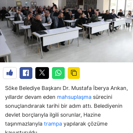
Söke Belediye Başkanı Dr. Mustafa İberya Arıkan,
yıllardır devam eden
mahsuplaşma
sürecini
sonuçlandırarak tarihi bir adım attı. Belediyenin
devlet borçlarıyla ilgili sorunlar, Hazine
taşınmazlarıyla
trampa
yapılarak çözüme
kavuşturuldu.