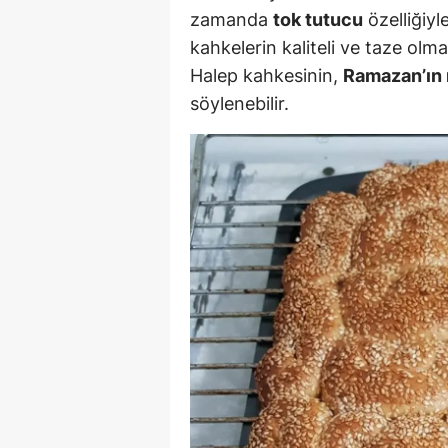
zamanda
tok tutucu
özelliğiyl
Y
kahkelerin kaliteli ve taze olma
Halep kahkesinin,
Ramazan’ın 
Z
söylenebilir.
A
B
K
K
B
Ş
B
A
I