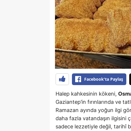
B
B
Bi
B
B
B
Ç
Facebook'ta Paylaş
Ç
Halep kahkesinin kökeni,
Osma
Gaziantep’in fırınlarında ve tat
Ç
Ramazan ayında yoğun ilgi görü
D
daha fazla vatandaşın ilgisini
D
sadece lezzetiyle değil, tarihî