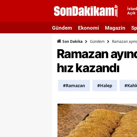
İstan
Açık
A
Gündem
Ekonomi
Magazin
Sp
A
Gündem
Ramazan ayında
Son Dakika
A
Ramazan ayınd
A
hız kazandı
A
A
#Ramazan
#Halep
#Kah
A
A
A
B