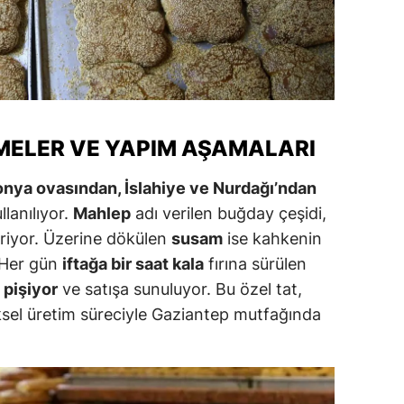
alatya
anisa
ahramanmaraş
ardin
MELER VE YAPIM AŞAMALARI
uğla
nya ovasından, İslahiye ve Nurdağı’ndan
uş
llanılıyor.
Mahlep
adı verilen buğday çeşidi,
iriyor. Üzerine dökülen
susam
ise kahkenin
evşehir
. Her gün
iftağa bir saat kala
fırına sürülen
iğde
 pişiyor
ve satışa sunuluyor. Bu özel tat,
sel üretim süreciyle Gaziantep mutfağında
rdu
ize
akarya