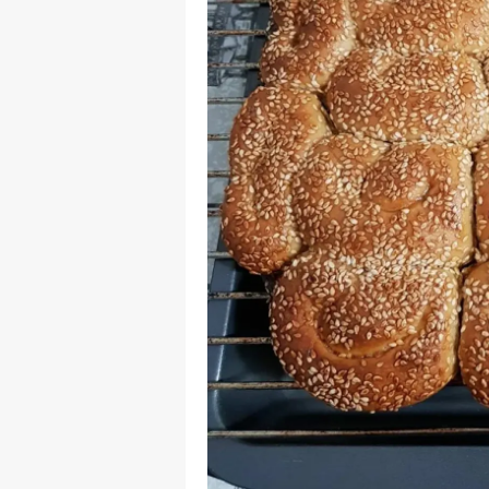
Y
K
Ki
O
D