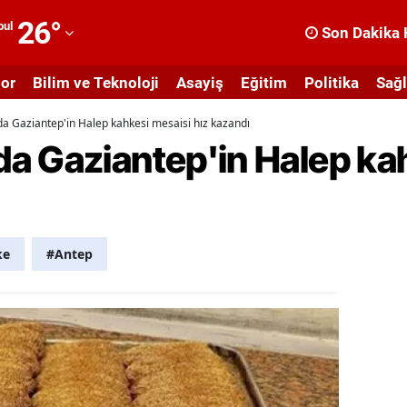
26
°
bul
Son Dakika 
dana
or
Bilim ve Teknoloji
Asayiş
Eğitim
Politika
Sağl
dıyaman
 Gaziantep'in Halep kahkesi mesaisi hız kazandı
fyonkarahisar
a Gaziantep'in Halep ka
ğrı
masya
nkara
ke
#Antep
ntalya
rtvin
ydın
alıkesir