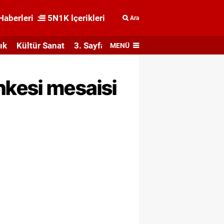
Haberleri
5N1K İçerikleri
Ara
ık
Kültür Sanat
3. Sayfa
MENÜ
hkesi mesaisi