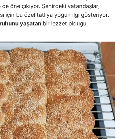
e de öne çıkıyor. Şehirdeki vatandaşlar,
ozgat
sı için bu özel tatlıya yoğun ilgi gösteriyor.
ruhunu yaşatan
bir lezzet olduğu
onguldak
ksaray
ayburt
araman
ırıkkale
atman
ırnak
artın
rdahan
ğdır