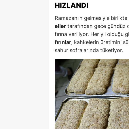
HIZLANDI
M
Ramazan’ın gelmesiyle birlikte
İ
eller
tarafından gece gündüz d
İ
fırına veriliyor. Her yıl olduğu g
fırınlar
, kahkelerin üretimini sü
K
sahur sofralarında tüketiyor.
K
K
Kı
K
K
K
K