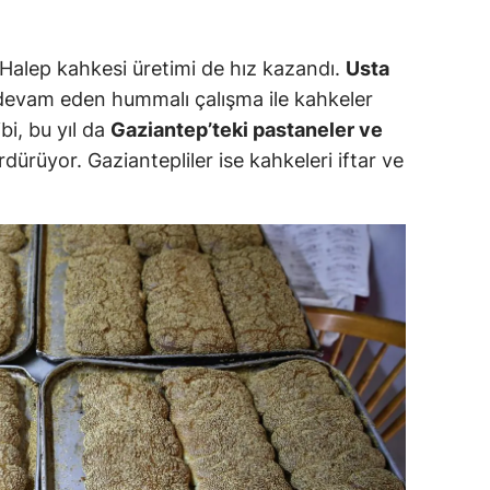
ersin
 Halep kahkesi üretimi de hız kazandı.
Usta
stanbul
evam eden hummalı çalışma ile kahkeler
zmir
ibi, bu yıl da
Gaziantep’teki pastaneler ve
rdürüyor. Gaziantepliler ise kahkeleri iftar ve
ars
astamonu
ayseri
rklareli
ırşehir
ocaeli
onya
ütahya