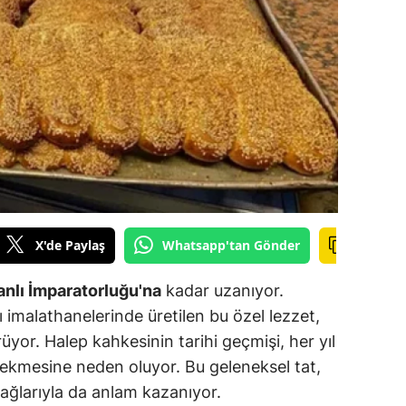
ilecik
ingöl
tlis
olu
urdur
ursa
anakkale
X'de Paylaş
Whatsapp'tan Gönder
ankırı
nlı İmparatorluğu'na
kadar uzanıyor.
lı imalathanelerinde üretilen bu özel lezzet,
orum
yor. Halep kahkesinin tarihi geçmişi, her yıl
enizli
 çekmesine neden oluyor. Bu geleneksel tat,
iyarbakır
 bağlarıyla da anlam kazanıyor.