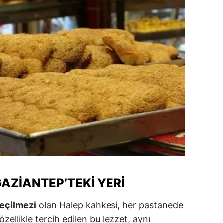
amsun
irt
inop
ivas
ekirdağ
okat
rabzon
unceli
anlıurfa
AZIANTEP’TEKI YERI
şak
eçilmezi
olan Halep kahkesi, her pastanede
özellikle tercih edilen bu lezzet, aynı
an