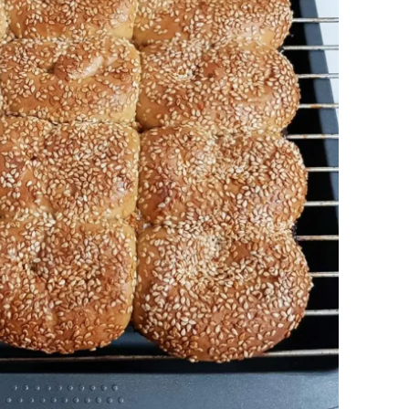
alova
arabük
lis
smaniye
üzce