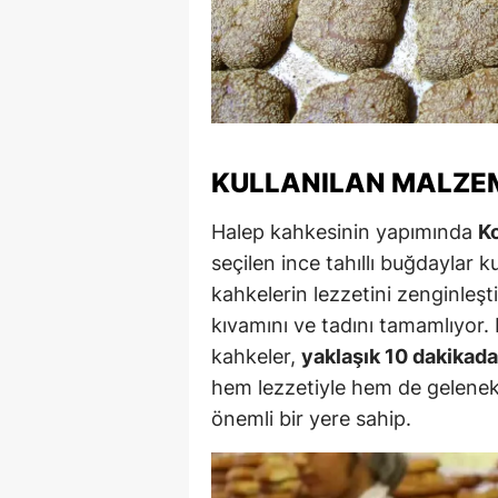
M
M
K
M
KULLANILAN MALZE
M
Halep kahkesinin yapımında
Ko
M
seçilen ince tahıllı buğdaylar ku
kahkelerin lezzetini zenginleşt
N
kıvamını ve tadını tamamlıyor
N
kahkeler,
yaklaşık 10 dakikada
hem lezzetiyle hem de gelenek
O
önemli bir yere sahip.
R
S