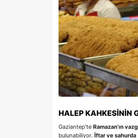
S
Si
S
S
T
T
T
T
Ş
HALEP KAHKESININ G
U
Gaziantep'te
Ramazan’ın vazg
bulunabiliyor.
İftar ve sahurda
V