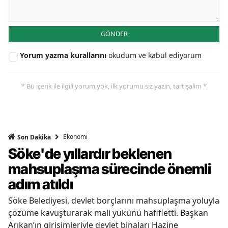
GÖNDER
Yorum yazma kurallarını
okudum ve kabul ediyorum
* Bu içerik ile ilgili yorum yok, ilk yorumu siz yazın, tartışalım *
Ekonomi
Son Dakika
Söke'de yıllardır beklenen
mahsuplaşma sürecinde önemli
adım atıldı
Söke Belediyesi, devlet borçlarını mahsuplaşma yoluyla
çözüme kavuşturarak mali yükünü hafifletti. Başkan
Arıkan’ın girişimleriyle devlet binaları Hazine