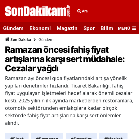
Ara
Gündem
Ekonomi
Magazin
Spor
Bilim ve Teknolo
MENÜ
Gündem
Son Dakika
Ramazan öncesi fahiş fiyat
artışlarına karşı sert müdahale:
Cezalar yağdı
Ramazan ayı öncesi gıda fiyatlarındaki artışa yönelik
yapılan denetimler hızlandı. Ticaret Bakanlığı, fahiş
fiyat uygulayan işletmeleri hedef alarak önemli cezalar
kesti. 2025 yılının ilk ayında marketlerden restoranlara,
otomotiv sektöründen emlakçılara kadar birçok
sektörde fahiş fiyat artışlarına karşı sert önlemler
alındı.
#Fiyat
#Ramazan
#Denetim
#Market