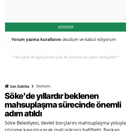
GÖNDER
Yorum yazma kurallarını
okudum ve kabul ediyorum
* Bu içerik ile ilgili yorum yok, ilk yorumu siz yazın, tartışalım *
Ekonomi
Son Dakika
Söke'de yıllardır beklenen
mahsuplaşma sürecinde önemli
adım atıldı
Söke Belediyesi, devlet borçlarını mahsuplaşma yoluyla
çözüme kavuşturarak mali yükünü hafifletti. Başkan