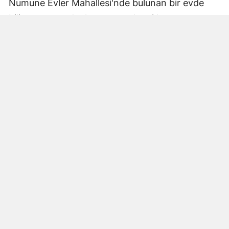
Numune Evler Mahallesi'nde bulunan bir evde
bilinmeyen nedenle yangın çıktı. Olay,
çevredekiler tarafından fark edilerek yetkililere
bildirildi.
Hatay Büyükşehir Belediyesi'ne bağlı itfaiye
ekipleri hızla olay yerine ulaştı. Yangın,