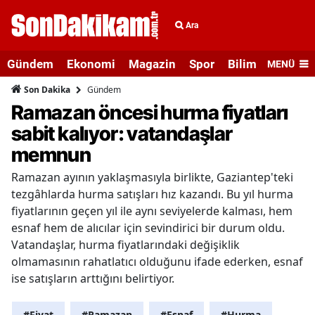
Ara
Gündem
Ekonomi
Magazin
Spor
Bilim ve Teknolo
MENÜ
Gündem
Son Dakika
Ramazan öncesi hurma fiyatları
sabit kalıyor: vatandaşlar
memnun
Ramazan ayının yaklaşmasıyla birlikte, Gaziantep'teki
tezgâhlarda hurma satışları hız kazandı. Bu yıl hurma
fiyatlarının geçen yıl ile aynı seviyelerde kalması, hem
esnaf hem de alıcılar için sevindirici bir durum oldu.
Vatandaşlar, hurma fiyatlarındaki değişiklik
olmamasının rahatlatıcı olduğunu ifade ederken, esnaf
ise satışların arttığını belirtiyor.
#Fiyat
#Ramazan
#Esnaf
#Hurma