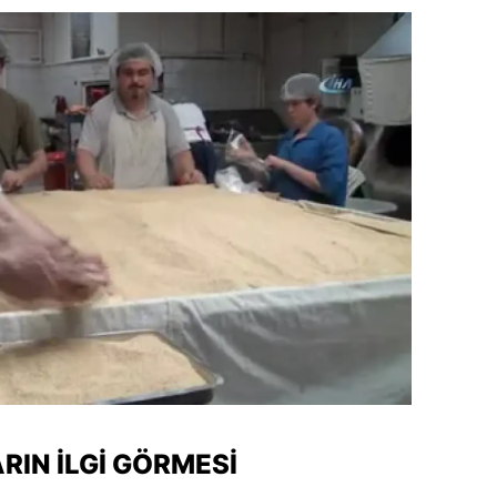
amsun
irt
inop
ivas
ekirdağ
okat
rabzon
unceli
anlıurfa
şak
RIN İLGI GÖRMESI
an