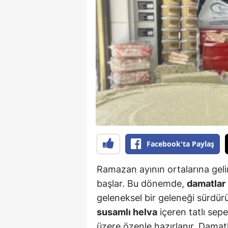
B
B
Bi
B
B
B
Ç
Facebook'ta Paylaş
Ç
Ramazan ayının ortalarına gelin
Ç
başlar. Bu dönemde,
damatlar 
geleneksel bir geleneği sürdürürl
D
susamlı helva
içeren tatlı sep
D
üzere özenle hazırlanır. Damatl