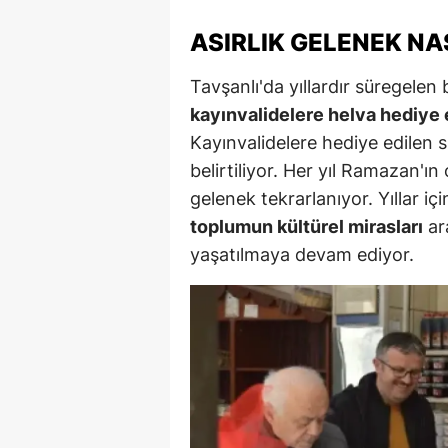
M
ASIRLIK GELENEK NA
İ
Tavşanlı'da yıllardır süregelen
İ
kayınvalidelere helva hediye
Kayınvalidelere hediye edilen s
K
belirtiliyor. Her yıl Ramazan'ı
K
gelenek tekrarlanıyor. Yıllar i
toplumun kültürel mirasları
ar
K
yaşatılmaya devam ediyor.
Kı
K
K
K
K