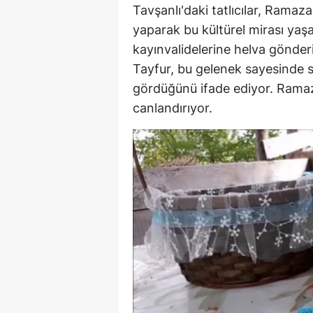
Tavşanlı'daki tatlıcılar, Ramaz
Y
yaparak bu kültürel mirası yaş
kayınvalidelerine helva gönder
Z
Tayfur, bu gelenek sayesinde sa
A
gördüğünü ifade ediyor. Ramaza
canlandırıyor.
B
K
K
B
Ş
B
A
I