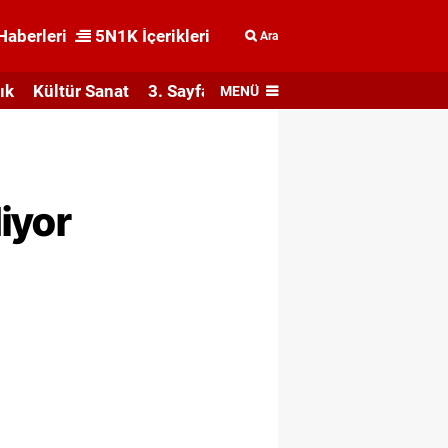
Haberleri
5N1K İçerikleri
Ara
ık
Kültür Sanat
3. Sayfa
MENÜ
diyor