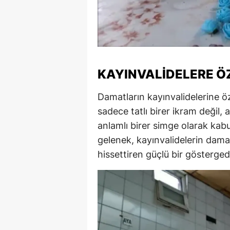
Y
K
Ki
KAYINVALIDELERE Ö
O
Damatların kayınvalidelerine öz
D
sadece tatlı birer ikram değil
anlamlı birer simge olarak kabul
gelenek, kayınvalidelerin damatl
hissettiren güçlü bir göstergedi