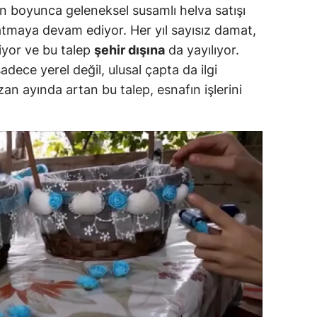
an boyunca geleneksel susamlı helva satışı
ozgat
atmaya devam ediyor. Her yıl sayısız damat,
iyor ve bu talep
şehir dışına
da yayılıyor.
onguldak
dece yerel değil, ulusal çapta da ilgi
ksaray
n ayında artan bu talep, esnafın işlerini
ayburt
araman
ırıkkale
atman
ırnak
artın
rdahan
ğdır