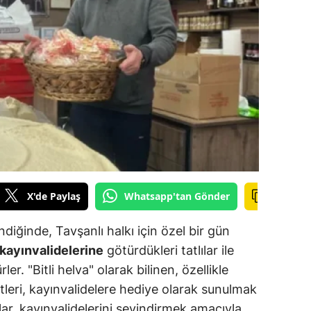
ilecik
ingöl
tlis
olu
urdur
ursa
anakkale
X'de Paylaş
Whatsapp'tan Gönder
ankırı
diğinde, Tavşanlı halkı için özel bir gün
orum
kayınvalidelerine
götürdükleri tatlılar ile
er. "Bitli helva" olarak bilinen, özellikle
enizli
etleri, kayınvalidelere hediye olarak sunulmak
iyarbakır
ar, kayınvalidelerini sevindirmek amacıyla