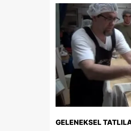
S
Si
S
S
T
T
T
T
Ş
U
GELENEKSEL TATLILA
V