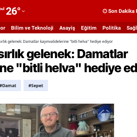
26
°
bul
Son Dakika 
dana
or
Bilim ve Teknoloji
Asayiş
Eğitim
Politika
Sağl
dıyaman
rlık gelenek: Damatlar kayınvalidelerine "bitli helva" hediye ediyor
fyonkarahisar
ırlık gelenek: Damatlar
ğrı
ne "bitli helva" hediye e
masya
nkara
#Damat
#Sepet
ntalya
rtvin
ydın
alıkesir