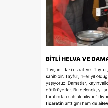
M
M
K
M
M
M
BITLI HELVA VE DAM
N
Tavşanlı'daki esnaf Veli Tayfur
sahibidir. Tayfur, "Her yıl old
N
yaşıyoruz. Damatlar, kayınvalid
O
götürüyorlar. Bu gelenek, yılla
R
tarafından sahipleniliyor," diy
ticaretin
arttığını hem de
aile
S