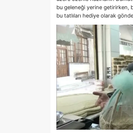
bu geleneği yerine getirirken, b
E
bu tatlıları hediye olarak gönde
E
E
E
E
G
G
G
H
H
I