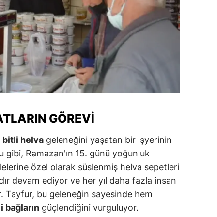
alatya
anisa
ahramanmaraş
ardin
uğla
uş
ATLARIN GÖREVI
evşehir
,
bitli helva
geleneğini yaşatan bir işyerinin
uğu gibi, Ramazan'ın 15. günü yoğunluk
iğde
elerine özel olarak süslenmiş helva sepetleri
rdu
rdır devam ediyor ve her yıl daha fazla insan
ize
or. Tayfur, bu geleneğin sayesinde hem
vi bağların
güçlendiğini vurguluyor.
akarya