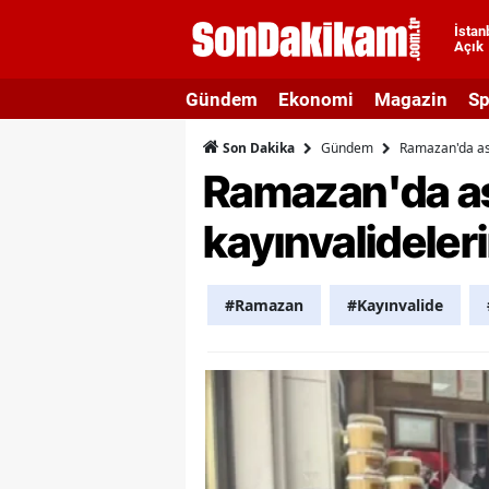
İstan
Açık
A
Gündem
Ekonomi
Magazin
Sp
A
Gündem
Ramazan'da ası
Son Dakika
A
Ramazan'da as
A
kayınvalideleri
A
A
#Ramazan
#Kayınvalide
A
A
A
B