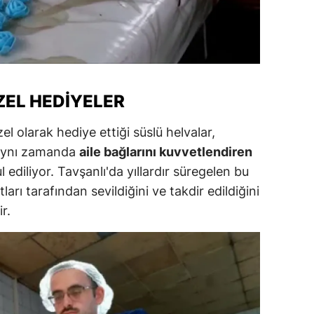
alova
arabük
lis
ZEL HEDIYELER
smaniye
el olarak hediye ettiği süslü helvalar,
üzce
, aynı zamanda
aile bağlarını kuvvetlendiren
 ediliyor. Tavşanlı'da yıllardır süregelen bu
arı tarafından sevildiğini ve takdir edildiğini
r.