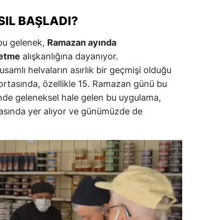
ersin
SIL BAŞLADI?
stanbul
 bu gelenek,
Ramazan ayında
zmir
 etme
alışkanlığına dayanıyor.
usamlı helvaların asırlık bir geçmişi olduğu
ars
n ortasında, özellikle 15. Ramazan günü bu
astamonu
çinde geleneksel hale gelen bu uygulama,
asında yer alıyor ve günümüzde de
ayseri
rklareli
ırşehir
ocaeli
onya
ütahya