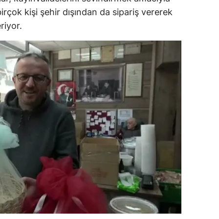
irçok kişi şehir dışından da sipariş vererek
dirne
riyor.
lazığ
rzincan
rzurum
skişehir
aziantep
iresun
ümüşhane
akkari
atay
sparta