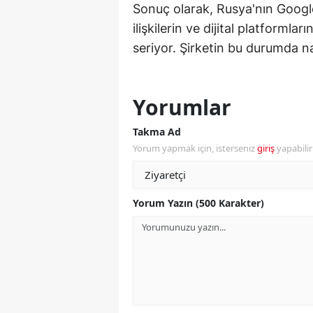
Sonuç olarak, Rusya'nın Google
Y
ilişkilerin ve dijital platforml
seriyor. Şirketin bu durumda nas
Z
A
Yorumlar
B
Takma Ad
K
Yorum yapmak için, isterseniz
giriş
yapabili
K
B
Yorum Yazın (500 Karakter)
Ş
B
A
I