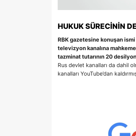
M
M
HUKUK SÜRECININ D
K
RBK gazetesine konuşan ismi 
M
televizyon kanalına mahkeme
tazminat tutarının 20 desilyon d
M
Rus devlet kanalları da dahil o
M
kanalları YouTube’dan kaldırmış
N
N
O
R
S