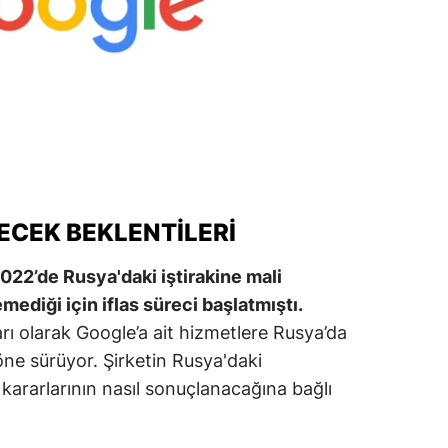
amsun
irt
inop
ivas
ekirdağ
LECEK BEKLENTILERI
okat
022’de Rusya'daki iştirakine mali
rabzon
mediği için iflas süreci başlatmıştı.
unceli
ı olarak Google’a ait hizmetlere Rusya’da
 öne sürüyor. Şirketin Rusya'daki
anlıurfa
 kararlarının nasıl sonuçlanacağına bağlı
şak
an