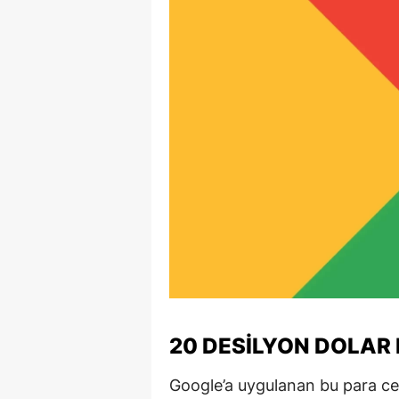
E
E
E
E
E
G
G
G
H
20 DESILYON DOLAR 
H
Google’a uygulanan bu para ce
I