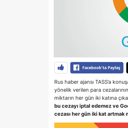
B
B
Bi
B
B
B
Facebook'ta Paylaş
Ç
Rus haber ajansı TASS’a konu
Ç
yönelik verilen para cezaları
miktarın her gün iki katına çı
Ç
bu cezayı iptal edemez ve Goo
D
cezası her gün iki kat artmak
D