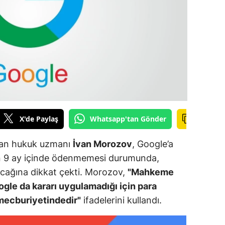
ilecik
ingöl
tlis
olu
urdur
ursa
X'de Paylaş
Whatsapp'tan Gönder
anakkale
şan hukuk uzmanı
İvan Morozov
, Google’a
ankırı
nın 9 ay içinde ödenmemesi durumunda,
kacağına dikkat çekti. Morozov,
"Mahkeme
orum
gle da kararı uygulamadığı için para
enizli
 mecburiyetindedir"
ifadelerini kullandı.
iyarbakır