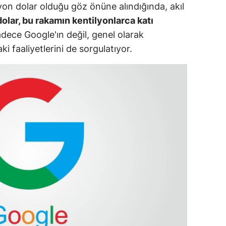
yon dolar olduğu göz önüne alındığında, akıl
ersin
olar, bu rakamın kentilyonlarca katı
dece Google'ın değil, genel olarak
stanbul
ki faaliyetlerini de sorgulatıyor.
zmir
ars
astamonu
ayseri
rklareli
ırşehir
ocaeli
onya
ütahya