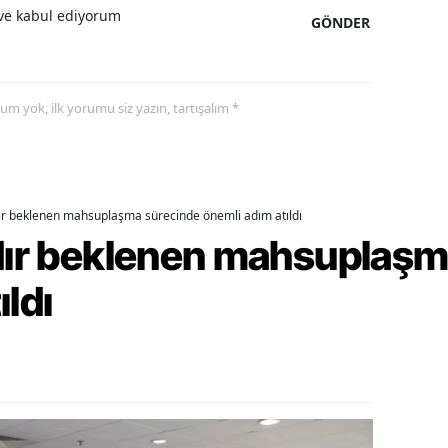
e kabul ediyorum
GÖNDER
alova
arabük
yorum yok, ilk yorumu siz yazın, tartışalım *
lis
smaniye
üzce
dır beklenen mahsuplaşma sürecinde önemli adım atıldı
rdır beklenen mahsuplaş
ıldı