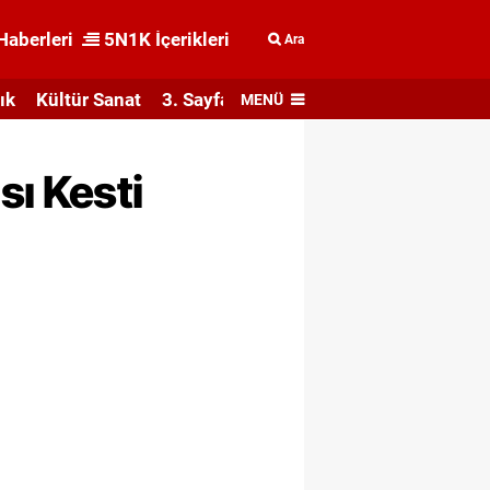
Haberleri
5N1K İçerikleri
Ara
ık
Kültür Sanat
3. Sayfa
MENÜ
sı Kesti