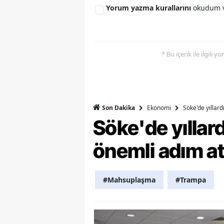
Yorum yazma kurallarını
okudum v
Y
K
* Bu içerik ile ilgili 
Ki
O
D
Ekonomi
Söke'de yıllar
Son Dakika
Söke'de yılla
önemli adım at
#Mahsuplaşma
#Trampa