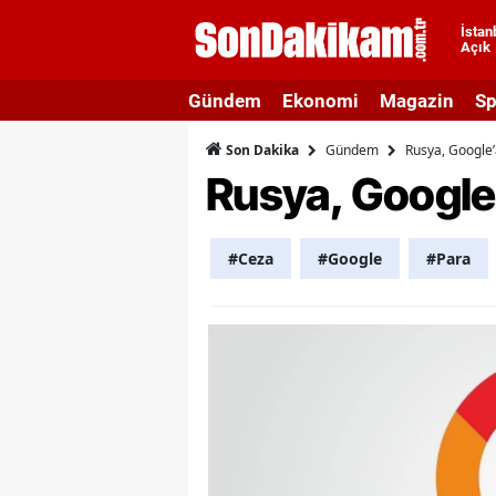
İstan
Açık
A
Gündem
Ekonomi
Magazin
Sp
A
Gündem
Rusya, Google’
Son Dakika
A
Rusya, Google’
A
A
#Ceza
#Google
#Para
A
A
A
A
B