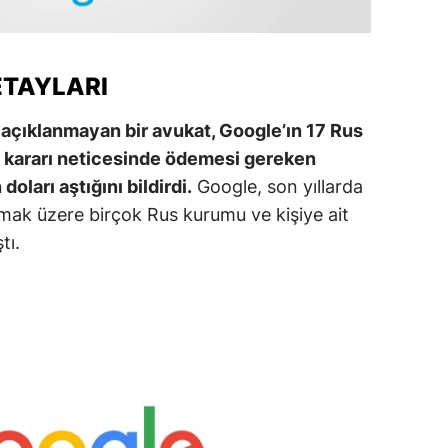
alatya
anisa
ETAYLARI
ahramanmaraş
açıklanmayan bir avukat, Google’ın 17 Rus
ardin
 kararı neticesinde ödemesi gereken
oları aştığını bildirdi.
Google, son yıllarda
uğla
lmak üzere birçok Rus kurumu ve kişiye ait
uş
tı.
evşehir
iğde
rdu
ize
akarya