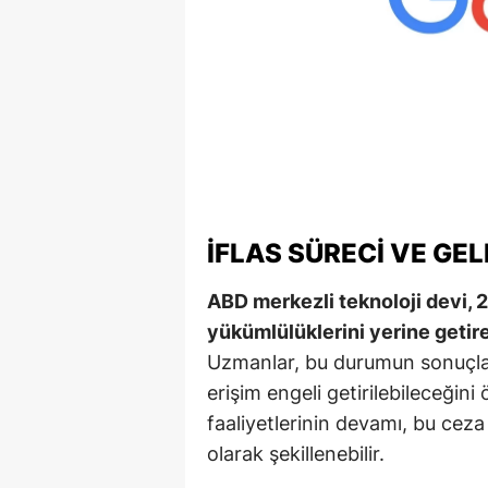
S
Si
S
S
T
İFLAS SÜRECI VE GE
T
ABD merkezli teknoloji devi, 2
T
yükümlülüklerini yerine getire
T
Uzmanlar, bu durumun sonuçlar
erişim engeli getirilebileceğini
Ş
faaliyetlerinin devamı, bu ceza
U
olarak şekillenebilir.
V