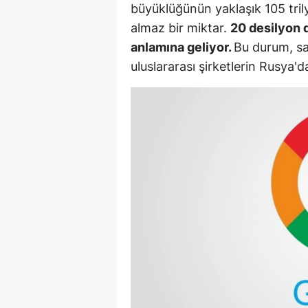
büyüklüğünün yaklaşık 105 tril
M
almaz bir miktar.
20 desilyon d
anlamına geliyor.
Bu durum, sa
İ
uluslararası şirketlerin Rusya'da
İ
K
K
K
Kı
K
K
K
K