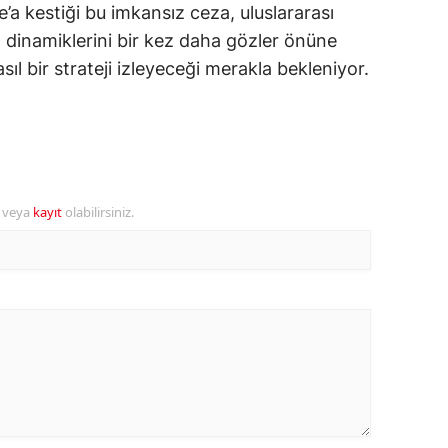
’a kestiği bu imkansız ceza, uluslararası
ozgat
arın dinamiklerini bir kez daha gözler önüne
ıl bir strateji izleyeceği merakla bekleniyor.
onguldak
ksaray
ayburt
araman
r veya
kayıt
olabilirsiniz.
ırıkkale
atman
ırnak
artın
rdahan
ğdır