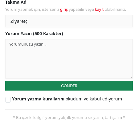
Takma Ad
Yorum yapmak için, isterseniz
giriş
yapabilir veya
kayıt
olabilirsiniz.
Yorum Yazın (500 Karakter)
GÖNDER
Yorum yazma kurallarını
okudum ve kabul ediyorum
* Bu içerik ile ilgili yorum yok, ilk yorumu siz yazın, tartışalım *