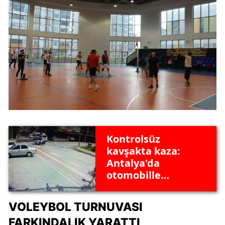
Kontrolsüz
kavşakta kaza:
Antalya'da
otomobille
çarpışan
motosiklet
VOLEYBOL TURNUVASI
sürücüsü havada
FARKINDALIK YARATTI
taklalar attı