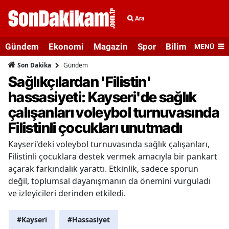
Ara
Gündem
Ekonomi
Magazin
Spor
Bilim ve Teknolo
MENÜ
Gündem
Son Dakika
Sağlıkçılardan 'Filistin'
hassasiyeti: Kayseri'de sağlık
çalışanları voleybol turnuvasında
Filistinli çocukları unutmadı
Kayseri'deki voleybol turnuvasında sağlık çalışanları,
Filistinli çocuklara destek vermek amacıyla bir pankart
açarak farkındalık yarattı. Etkinlik, sadece sporun
değil, toplumsal dayanışmanın da önemini vurguladı
ve izleyicileri derinden etkiledi.
#Kayseri
#Hassasiyet