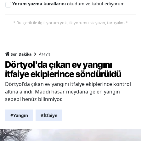
Yorum yazma kurallarını
okudum ve kabul ediyorum
* Bu içerik ile ilgili yorum yok, ilk yorumu siz yazın, tartışalım *
Asayiş
Son Dakika
Dörtyol'da çıkan ev yangını
itfaiye ekiplerince söndürüldü
Dörtyol'da çıkan ev yangını itfaiye ekiplerince kontrol
altına alındı. Maddi hasar meydana gelen yangın
sebebi henüz bilinmiyor.
#Yangın
#İtfaiye