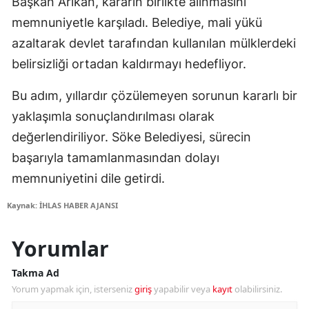
Başkan Arıkan, kararın birlikte alınmasını
memnuniyetle karşıladı. Belediye, mali yükü
azaltarak devlet tarafından kullanılan mülklerdeki
belirsizliği ortadan kaldırmayı hedefliyor.
Bu adım, yıllardır çözülemeyen sorunun kararlı bir
yaklaşımla sonuçlandırılması olarak
değerlendiriliyor. Söke Belediyesi, sürecin
başarıyla tamamlanmasından dolayı
memnuniyetini dile getirdi.
Kaynak: İHLAS HABER AJANSI
Yorumlar
Takma Ad
Yorum yapmak için, isterseniz
giriş
yapabilir veya
kayıt
olabilirsiniz.