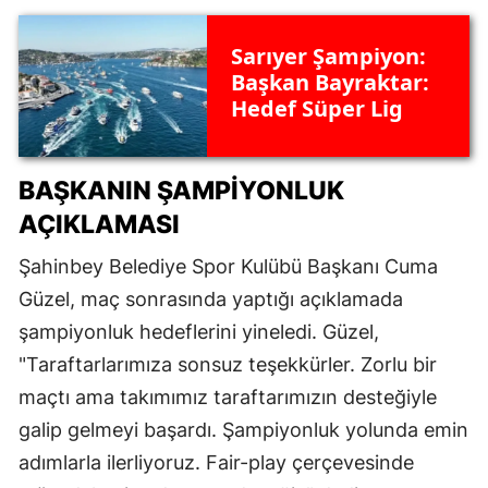
Sarıyer Şampiyon:
Başkan Bayraktar:
Hedef Süper Lig
BAŞKANIN ŞAMPIYONLUK
AÇIKLAMASI
Şahinbey Belediye Spor Kulübü Başkanı Cuma
Güzel, maç sonrasında yaptığı açıklamada
şampiyonluk hedeflerini yineledi. Güzel,
"Taraftarlarımıza sonsuz teşekkürler. Zorlu bir
maçtı ama takımımız taraftarımızın desteğiyle
galip gelmeyi başardı. Şampiyonluk yolunda emin
adımlarla ilerliyoruz. Fair-play çerçevesinde