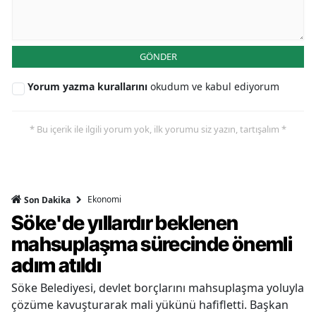
GÖNDER
Yorum yazma kurallarını
okudum ve kabul ediyorum
* Bu içerik ile ilgili yorum yok, ilk yorumu siz yazın, tartışalım *
Ekonomi
Son Dakika
Söke'de yıllardır beklenen
mahsuplaşma sürecinde önemli
adım atıldı
Söke Belediyesi, devlet borçlarını mahsuplaşma yoluyla
çözüme kavuşturarak mali yükünü hafifletti. Başkan