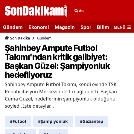
Ara
Gündem
Ekonomi
Magazin
Spor
Bilim ve Teknolo
MENÜ
Gündem
Son Dakika
Şahinbey Ampute Futbol
Takımı'ndan kritik galibiyet:
Başkan Güzel: Şampiyonluk
hedefliyoruz
Şahinbey Ampute Futbol Takımı, kendi evinde TSK
Rehabilitasyon Merkezi'ni 2-1 mağlup etti. Başkan
Cuma Güzel, hedeflerinin şampiyonluk olduğunu
söyledi. İşte detaylar...
#Futbol
#Şampiyonluk
#Gaziantep